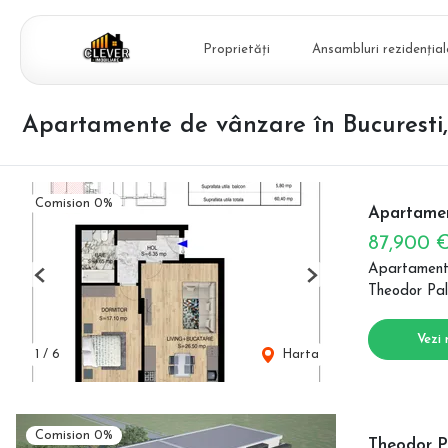
Proprietăți
Ansambluri rezidențial
Apartamente de vânzare în Bucuresti
Comision 0%
Apartamen
87,900 
Apartament
Previous
Next
Theodor Pal
Vezi 
1
/
6
Harta
Comision 0%
Theodor P