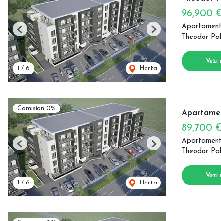
96,900 
Apartament
Previous
Next
Theodor Pal
Vezi 
1
/
6
Harta
Comision 0%
Apartamen
89,700 
Apartament
Previous
Next
Theodor Pal
Vezi 
1
/
6
Harta