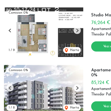
Comision 0%
Studio Mo
76,264 
Apartament
Previous
Next
Theodor Pal
Vezi 
1
/
9
Harta
Apartamen
Comision 0%
0%
85,124 €
Apartament
Previous
Next
Theodor Pal
Vezi 
1
/
8
Harta