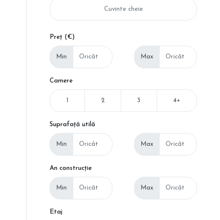
Preț (€)
Min
Max
Camere
1
2
3
4+
Suprafață utilă
Min
Max
An construcție
Min
Max
Etaj