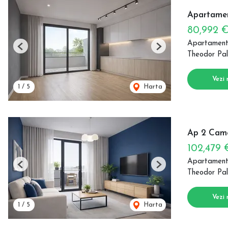
Apartamen
80,992 
Apartament
Previous
Next
Theodor Pal
Vezi 
1
/
5
Harta
Ap 2 Came
102,479
Apartament
Previous
Next
Theodor Pal
Vezi 
1
/
5
Harta