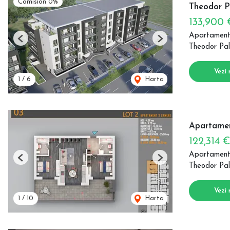
Comision 0%
Theodor P
133,900
Apartament
Previous
Next
Theodor Pal
Vezi 
1
/
6
Harta
Apartamen
122,314 
Apartament
Previous
Next
Theodor Pal
Vezi 
1
/
10
Harta