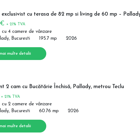
exclusivist cu terasa de 82 mp si living de 60 mp – Pallad
 €
+ 21% TVA
 cu 4 camere de vânzare
lady, Bucuresti
195.7 mp
2026
mai multe detalii
 2 cam cu Bucătărie Închisă, Pallady, metrou Teclu
€
+ 21% TVA
 cu 2 camere de vânzare
lady, Bucuresti
60.76 mp
2026
mai multe detalii