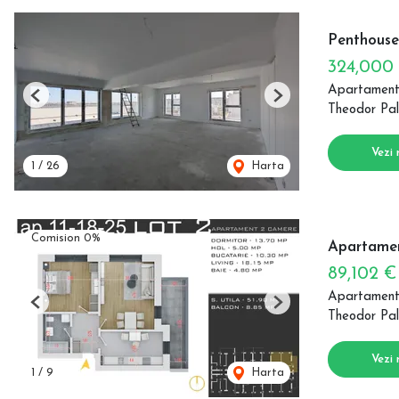
Penthouse 
324,000
Apartament
Previous
Next
Theodor Pal
Vezi 
1
/
26
Harta
Comision 0%
Apartament
89,102 
Apartament
Previous
Next
Theodor Pal
Vezi 
1
/
9
Harta