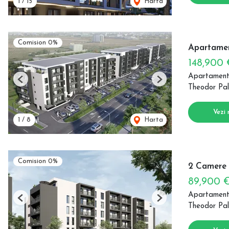
1
/
15
Harta
Comision 0%
Apartamen
148,900
Apartament
Previous
Next
Theodor Pal
Vezi 
1
/
8
Harta
Comision 0%
2 Camere 
89,900 
Apartament
Previous
Next
Theodor Pal