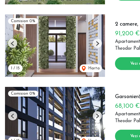
Comision 0%
2 camere,
91,200 
Apartament
Previous
Next
Theodor Pal
Vezi 
1
/
15
Harta
Comision 0%
Garsonieră
68,100 
Apartament
Previous
Next
Theodor Pal
Vezi 