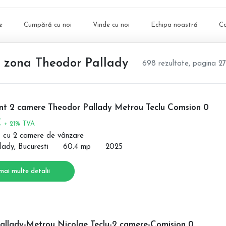
e
Cumpără cu noi
Vinde cu noi
Echipa noastră
C
, zona Theodor Pallady
698 rezultate, pagina 27
t 2 camere Theodor Pallady Metrou Teclu Comsion 0
€
+ 21% TVA
 cu 2 camere de vânzare
lady, Bucuresti
60.4 mp
2025
mai multe detalii
allady-Metrou Nicolae Teclu-2 camere-Comision 0