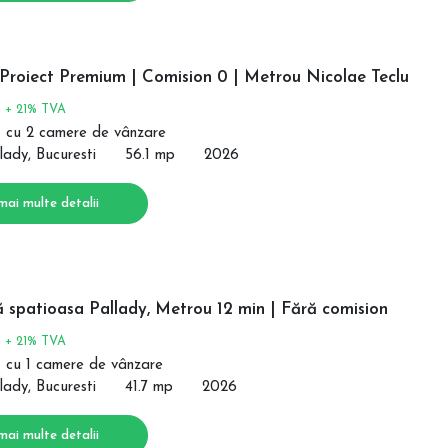
 Proiect Premium | Comision 0 | Metrou Nicolae Teclu
€
+ 21% TVA
 cu 2 camere de vânzare
lady, Bucuresti
56.1 mp
2026
mai multe detalii
 spatioasa Pallady, Metrou 12 min | Fără comision
€
+ 21% TVA
 cu 1 camere de vânzare
lady, Bucuresti
41.7 mp
2026
mai multe detalii