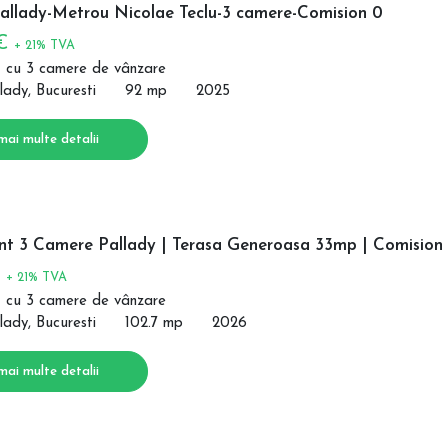
allady-Metrou Nicolae Teclu-3 camere-Comision 0
 €
+ 21% TVA
 cu 3 camere de vânzare
lady, Bucuresti
92 mp
2025
mai multe detalii
t 3 Camere Pallady | Terasa Generoasa 33mp | Comision
€
+ 21% TVA
 cu 3 camere de vânzare
lady, Bucuresti
102.7 mp
2026
mai multe detalii