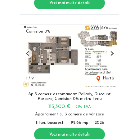
Vezi mai multe detalii
Comision 0%
Previous
Next
1
/
9
Harta
Ap 3 camere decomandat Pallady, Discount
Parcare, Comision 0% metru Teclu
113,300 €
+ 21% TVA
Apartament cu 3 camere de vânzare
Titan, Bucuresti
92.66 mp
2026
Vezi mai multe detalii