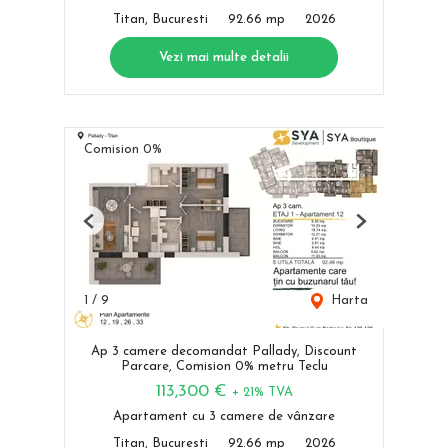
Titan, Bucuresti
92.66 mp
2026
Vezi mai multe detalii
Comision 0%
Previous
Next
1
/
9
Harta
Ap 3 camere decomandat Pallady, Discount
Parcare, Comision 0% metru Teclu
113,300 €
+ 21% TVA
Apartament cu 3 camere de vânzare
Titan, Bucuresti
92.66 mp
2026