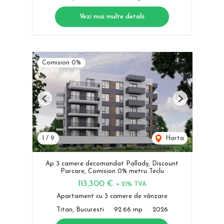
Vezi mai multe detalii
Comision 0%
Previous
Next
1
/
9
Harta
Ap 3 camere decomandat Pallady, Discount
Parcare, Comision 0% metru Teclu
113,300 €
+ 21% TVA
Apartament cu 3 camere de vânzare
Titan, Bucuresti
92.66 mp
2026