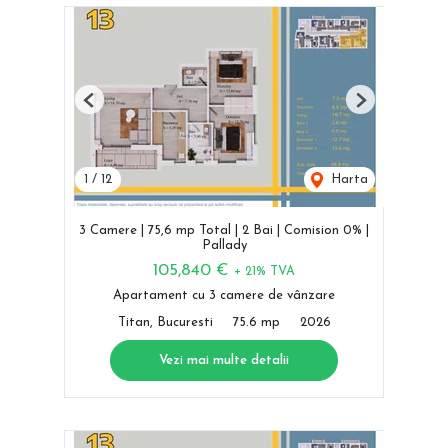
Previous
Next
1
/
12
Harta
3 Camere | 75,6 mp Total | 2 Bai | Comision 0% |
Pallady
105,840 €
+ 21% TVA
Apartament cu 3 camere de vânzare
Titan, Bucuresti
75.6 mp
2026
Vezi mai multe detalii