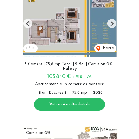
Previous
Next
1
/
12
Harta
3 Camere | 75,6 mp Total | 2 Bai | Comision 0% |
Pallady
105,840 €
+ 21% TVA
Apartament cu 3 camere de vânzare
Titan, Bucuresti
75.6 mp
2026
Vezi mai multe detalii
Comision 0%