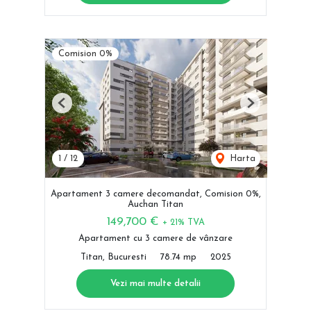
Comision 0%
Previous
Next
1
/
12
Harta
Apartament 3 camere decomandat, Comision 0%,
Auchan Titan
149,700 €
+ 21% TVA
Apartament cu 3 camere de vânzare
Titan, Bucuresti
78.74 mp
2025
Vezi mai multe detalii