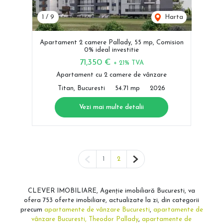
1
/
9
Harta
Apartament 2 camere Pallady, 55 mp, Comision
0% ideal investitie
71,350 €
+ 21% TVA
Apartament cu 2 camere de vânzare
Titan, Bucuresti
54.71 mp
2026
Vezi mai multe detalii
Pagina anterioară
Pagina următoare
1
2
CLEVER IMOBILIARE, Agenție imobiliară Bucuresti, va
ofera 753 oferte imobiliare, actualizate la zi, din categorii
precum
apartamente de vânzare Bucuresti
,
apartamente de
vânzare Bucuresti, Theodor Pallady
,
apartamente de