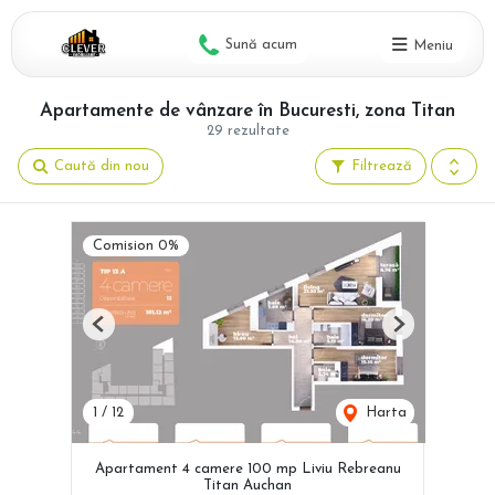
Sună acum
Meniu
Apartamente de vânzare în Bucuresti, zona Titan
29 rezultate
Caută din nou
Filtrează
Comision 0%
Previous
Next
1
/
12
Harta
Apartament 4 camere 100 mp Liviu Rebreanu
Titan Auchan