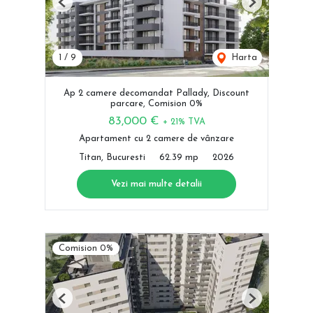
Previous
Next
1
/
9
Harta
Ap 2 camere decomandat Pallady, Discount
parcare, Comision 0%
83,000 €
+ 21% TVA
Apartament cu 2 camere de vânzare
Titan, Bucuresti
62.39 mp
2026
Vezi mai multe detalii
Comision 0%
Previous
Next