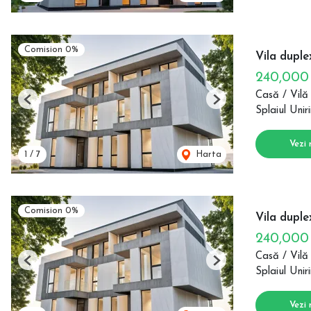
Comision 0%
Vila duplex
240,00
Casă / Vilă
Previous
Next
Splaiul Uniri
Vezi 
1
/
7
Harta
Comision 0%
Vila duple
240,00
Casă / Vilă
Previous
Next
Splaiul Uniri
Vezi 