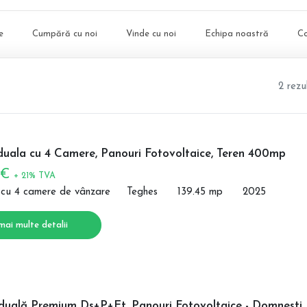
e
Cumpără cu noi
Vinde cu noi
Echipa noastră
C
2 rezu
iduala cu 4 Camere, Panouri Fotovoltaice, Teren 400mp
 €
+ 21% TVA
 cu 4 camere de vânzare
Teghes
139.45 mp
2025
mai multe detalii
iduală Premium Ds+P+Et, Panouri Fotovoltaice - Domnesti,