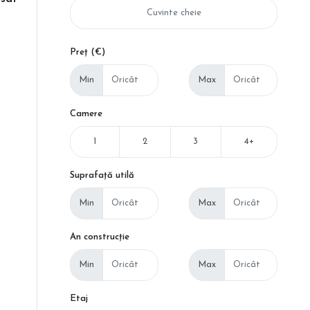
Preț (€)
Min
Max
Camere
1
2
3
4+
Suprafață utilă
Min
Max
An construcție
Min
Max
Etaj