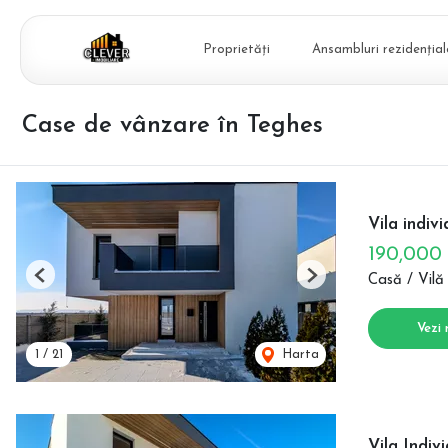
Proprietăți
Ansambluri rezidențial
Case de vânzare în Teghes
Vila indiv
190,000
Casă / Vilă
Previous
Next
Vezi 
1
/
21
Harta
Vila Indiv