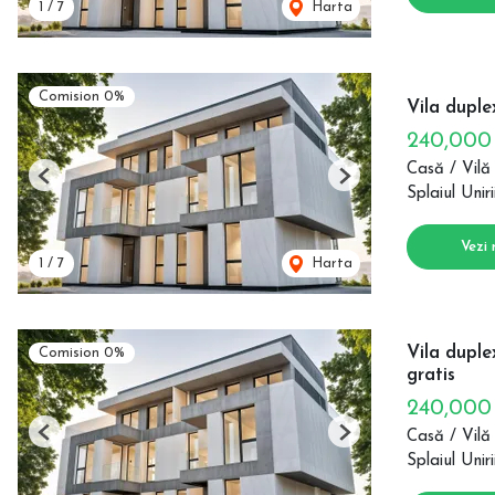
1
/
7
Harta
Comision 0%
Vila duple
240,00
Casă / Vilă
Previous
Next
Splaiul Uniri
Vezi 
1
/
7
Harta
Vila duple
Comision 0%
gratis
240,00
Casă / Vilă
Previous
Next
Splaiul Uniri