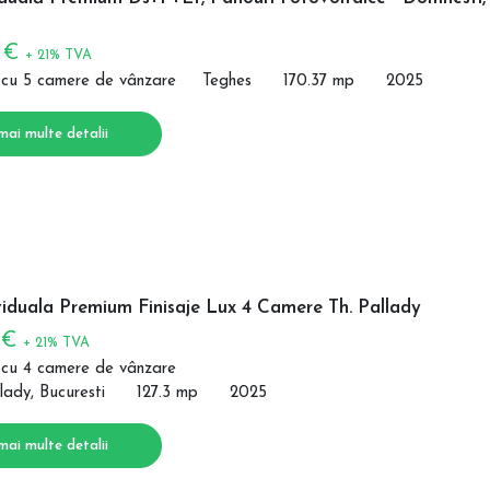
0 €
+ 21% TVA
 cu 5 camere de vânzare
Teghes
170.37 mp
2025
mai multe detalii
viduala Premium Finisaje Lux 4 Camere Th. Pallady
 €
+ 21% TVA
 cu 4 camere de vânzare
lady, Bucuresti
127.3 mp
2025
mai multe detalii