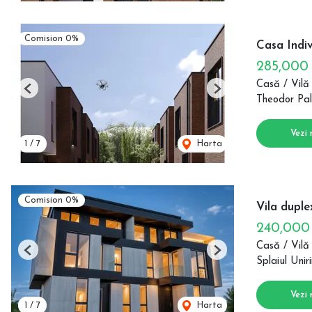
Comision 0%
Casa Indi
285,000
Casă / Vilă
Previous
Next
Theodor Pal
Vezi 
1
/
7
Harta
Comision 0%
Vila duplex
240,00
Casă / Vilă
Previous
Next
Splaiul Uniri
Vezi 
1
/
7
Harta