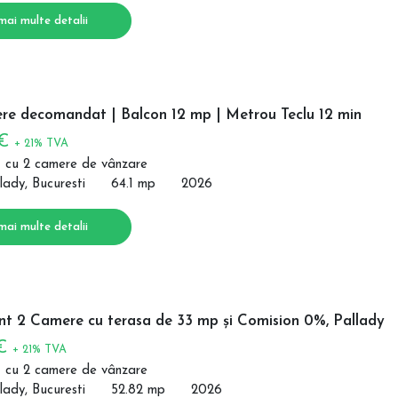
mai multe detalii
re decomandat | Balcon 12 mp | Metrou Teclu 12 min
 €
+ 21% TVA
 cu 2 camere de vânzare
lady, Bucuresti
64.1 mp
2026
mai multe detalii
t 2 Camere cu terasa de 33 mp și Comision 0%, Pallady
 €
+ 21% TVA
 cu 2 camere de vânzare
lady, Bucuresti
52.82 mp
2026