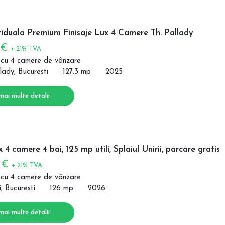
viduala Premium Finisaje Lux 4 Camere Th. Pallady
 €
+ 21% TVA
 cu 4 camere de vânzare
lady, Bucuresti
127.3 mp
2025
mai multe detalii
 4 camere 4 bai, 125 mp utili, Splaiul Unirii, parcare gratis
0 €
+ 21% TVA
 cu 4 camere de vânzare
i, Bucuresti
126 mp
2026
mai multe detalii