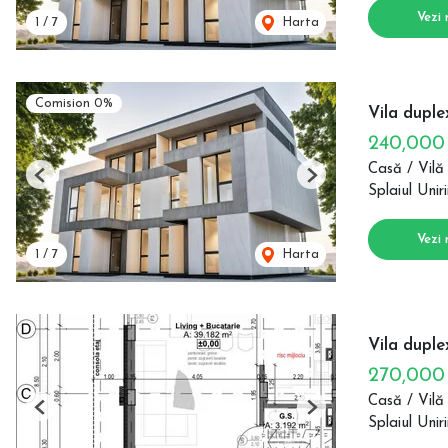
Vezi 
1
/
7
Harta
Comision 0%
Vila duplex
240,00
Casă / Vilă
Previous
Next
Splaiul Uniri
Vezi 
1
/
7
Harta
Vila duplex
270,00
Casă / Vilă
Previous
Next
Splaiul Uniri