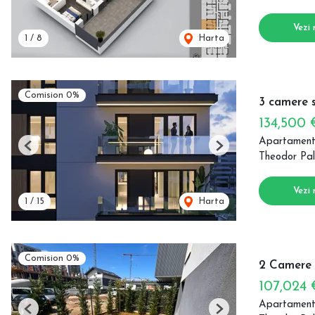
Vezi 
1
/
8
Harta
Comision 0%
3 camere s
134,500
Apartament
Previous
Next
Theodor Pal
Vezi 
1
/
15
Harta
Comision 0%
2 Camere |
107,024
Apartament
Previous
Next