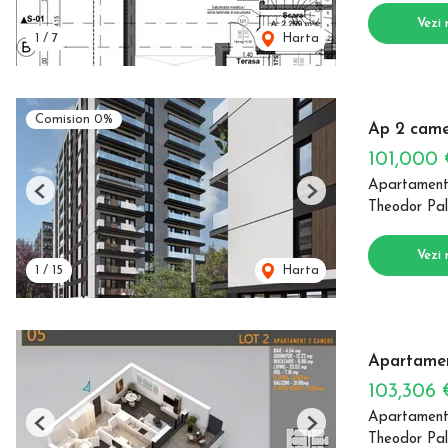
Vezi 
1
/
7
Harta
Comision 0%
Ap 2 came
101,000
Apartament
Previous
Next
Theodor Pal
Vezi 
1
/
15
Harta
Apartamen
103,306
Apartament
Previous
Next
Theodor Pal