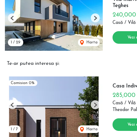
Teghes
240,00
Previous
Next
Casă / Vilă
Vezi 
1
/
29
Harta
Te-ar putea interesa și:
Comision 0%
Casa Indi
285,000
Casă / Vilă
Previous
Next
Theodor Pal
Vezi 
1
/
7
Harta