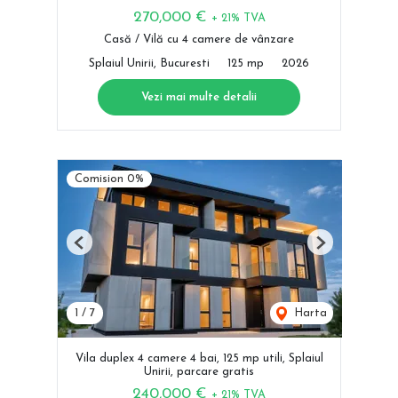
270,000 €
+ 21% TVA
Casă / Vilă cu 4 camere de vânzare
Splaiul Unirii, Bucuresti
125 mp
2026
Vezi mai multe detalii
Comision 0%
Previous
Next
1
/
7
Harta
Vila duplex 4 camere 4 bai, 125 mp utili, Splaiul
Unirii, parcare gratis
240,000 €
+ 21% TVA