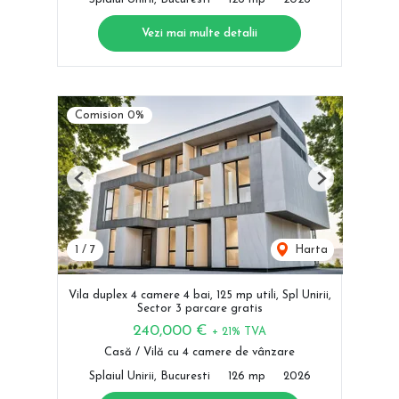
Vezi mai multe detalii
Comision 0%
Previous
Next
1
/
7
Harta
Vila duplex 4 camere 4 bai, 125 mp utili, Spl Unirii,
Sector 3 parcare gratis
240,000 €
+ 21% TVA
Casă / Vilă cu 4 camere de vânzare
Splaiul Unirii, Bucuresti
126 mp
2026