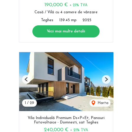
190,000 €
+ 21% TVA
Casă / Vilă cu 4 camere de vânzare
Teghes
139.45 mp
2025
Vezi mai multe detalii
Previous
Next
1
/
29
Harta
Vila Individuală Premium Ds+P+Et, Panouri
Fotovoltaice - Domnesti, sat Teghes
240,000 €
+ 21% TVA