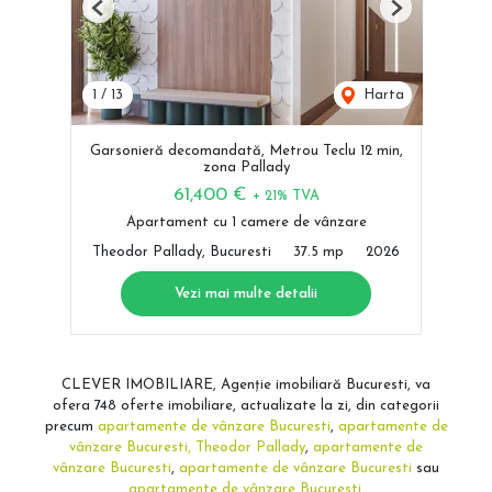
Previous
Next
1
/
13
Harta
Garsonieră decomandată, Metrou Teclu 12 min,
zona Pallady
61,400 €
+ 21% TVA
Apartament cu 1 camere de vânzare
Theodor Pallady, Bucuresti
37.5 mp
2026
Vezi mai multe detalii
CLEVER IMOBILIARE, Agenție imobiliară Bucuresti, va
ofera 748 oferte imobiliare, actualizate la zi, din categorii
precum
apartamente de vânzare Bucuresti
,
apartamente de
vânzare Bucuresti, Theodor Pallady
,
apartamente de
vânzare Bucuresti
,
apartamente de vânzare Bucuresti
sau
apartamente de vânzare Bucuresti
.