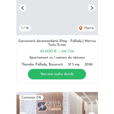
Previous
Next
1
/
16
Harta
Garsonieră decomandată 37mp - Pallady | Metrou
Teclu 12 min
61,400 €
+ 21% TVA
Apartament cu 1 camere de vânzare
Theodor Pallady, Bucuresti
37.5 mp
2026
Vezi mai multe detalii
Comision 0%