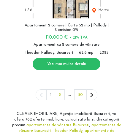
1
/
6
Harta
Apartament 2 camere | Curte 52 mp | Pallady |
Comision 0%
110,000 €
+ 21% TVA
Apartament cu 2 camere de vânzare
Theodor Pallady, Bucuresti
62.8 mp
2025
Vezi mai multe detalii
Pagina anterioară
...
Pagina următoare
1
2
50
CLEVER IMOBILIARE, Agenție imobiliară Bucuresti, va
ofera 762 oferte imobiliare, actualizate la zi, din categorii
precum
apartamente de vânzare Bucuresti
,
apartamente de
vânzare Bucuresti, Theodor Pallady
,
apartamente de