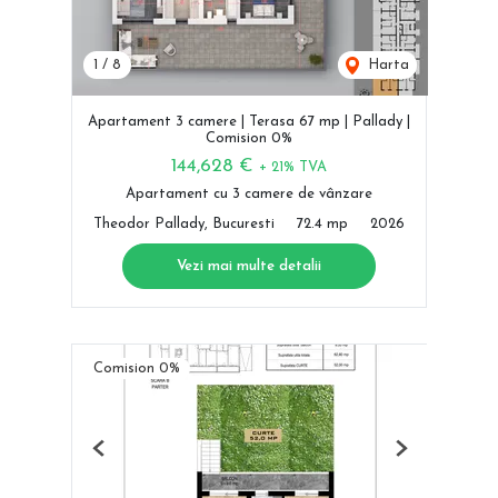
1
/
8
Harta
Apartament 3 camere | Terasa 67 mp | Pallady |
Comision 0%
144,628 €
+ 21% TVA
Apartament cu 3 camere de vânzare
Theodor Pallady, Bucuresti
72.4 mp
2026
Vezi mai multe detalii
Comision 0%
Previous
Next