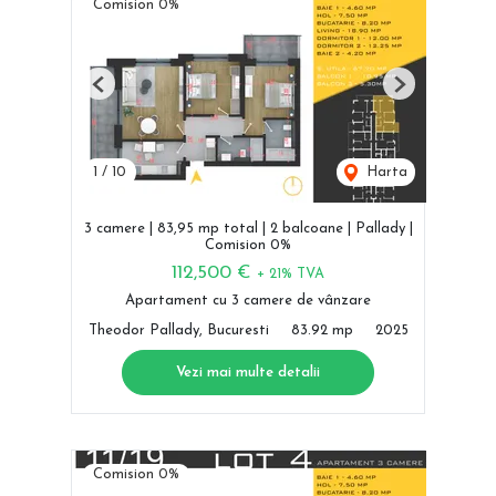
Comision 0%
Previous
Next
1
/
10
Harta
3 camere | 83,95 mp total | 2 balcoane | Pallady |
Comision 0%
112,500 €
+ 21% TVA
Apartament cu 3 camere de vânzare
Theodor Pallady, Bucuresti
83.92 mp
2025
Vezi mai multe detalii
Comision 0%