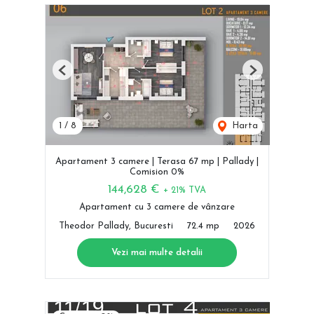
Previous
Next
1
/
8
Harta
Apartament 3 camere | Terasa 67 mp | Pallady |
Comision 0%
144,628 €
+ 21% TVA
Apartament cu 3 camere de vânzare
Theodor Pallady, Bucuresti
72.4 mp
2026
Vezi mai multe detalii