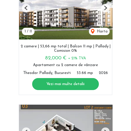
Previous
Next
1
/
11
Harta
2 camere | 53,66 mp total | Balcon 11 mp | Pallady |
Comision 0%
82,000 €
+ 21% TVA
Apartament cu 2 camere de vânzare
Theodor Pallady, Bucuresti
53.66 mp
2026
Vezi mai multe detalii