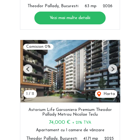
Theodor Pallady, Bucuresti
63 mp
2026
Vezi mai multe detalii
Comision 0%
Previous
Next
1
/
11
Harta
Astorium Life Garsoniera Premium Theodor
Pallady Metrou Nicolae Teclu
74,000 €
+ 21% TVA
Apartament cu 1 camere de vânzare
Theodor Pallady, Bucuresti
41.71 mp
2025