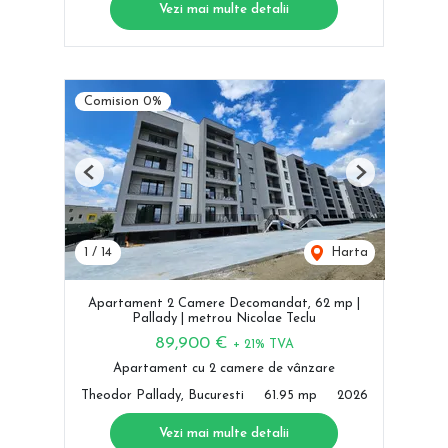
Vezi mai multe detalii
Comision 0%
Previous
Next
1
/
14
Harta
Apartament 2 Camere Decomandat, 62 mp |
Pallady | metrou Nicolae Teclu
89,900 €
+ 21% TVA
Apartament cu 2 camere de vânzare
Theodor Pallady, Bucuresti
61.95 mp
2026
Vezi mai multe detalii