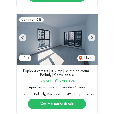
Comision 0%
Previous
Next
1
/
10
Harta
Duplex 4 camere | 109 mp | 33 mp balcoane |
Pallady | Comision 0%
175,500 €
+ 21% TVA
Apartament cu 4 camere de vânzare
Theodor Pallady, Bucuresti
142.38 mp
2025
Vezi mai multe detalii