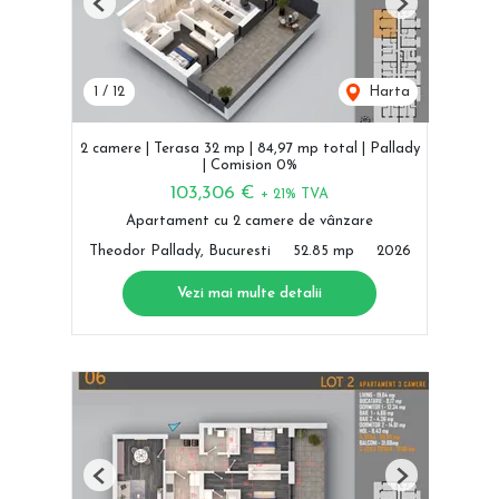
Previous
Next
1
/
12
Harta
2 camere | Terasa 32 mp | 84,97 mp total | Pallady
| Comision 0%
103,306 €
+ 21% TVA
Apartament cu 2 camere de vânzare
Theodor Pallady, Bucuresti
52.85 mp
2026
Vezi mai multe detalii
Previous
Next