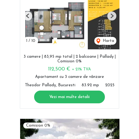
Previous
Next
1
/
10
Harta
3 camere | 83,95 mp total | 2 balcoane | Pallady |
Comision 0%
112,500 €
+ 21% TVA
Apartament cu 3 camere de vânzare
Theodor Pallady, Bucuresti
83.92 mp
2025
Vezi mai multe detalii
Comision 0%