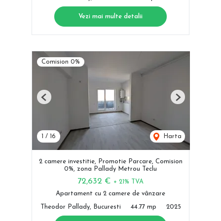
Vezi mai multe detalii
Comision 0%
Previous
Next
1
/
16
Harta
2 camere investitie, Promotie Parcare, Comision
0%, zona Pallady Metrou Teclu
72,632 €
+ 21% TVA
Apartament cu 2 camere de vânzare
Theodor Pallady, Bucuresti
44.77 mp
2025