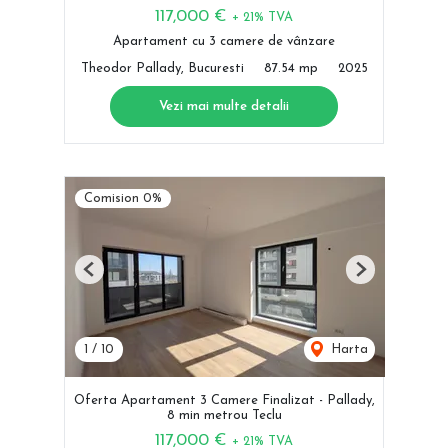
117,000 €
+ 21% TVA
Apartament cu 3 camere de vânzare
Theodor Pallady, Bucuresti
87.54 mp
2025
Vezi mai multe detalii
Comision 0%
Previous
Next
1
/
10
Harta
Oferta Apartament 3 Camere Finalizat - Pallady,
8 min metrou Teclu
117,000 €
+ 21% TVA