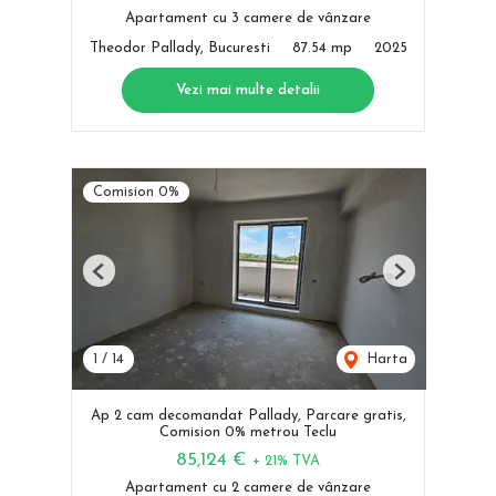
Apartament cu 3 camere de vânzare
Theodor Pallady, Bucuresti
87.54 mp
2025
Vezi mai multe detalii
Comision 0%
Previous
Next
1
/
14
Harta
Ap 2 cam decomandat Pallady, Parcare gratis,
Comision 0% metrou Teclu
85,124 €
+ 21% TVA
Apartament cu 2 camere de vânzare