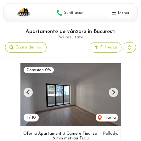
Sună acum
Meniu
Apartamente de vânzare în Bucuresti
745 rezultate
Caută din nou
Filtrează
Comision 0%
Previous
Next
1
/
10
Harta
Oferta Apartament 3 Camere Finalizat - Pallady,
8 min metrou Teclu