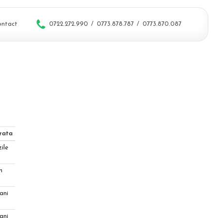
ontact
0722.272.990
/
0773.878.787
/
0773.870.087
rata
zile
n
ani
ani