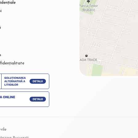
idențiale
i
ă
s
fidențialitate
vile
vânzare Bucuresti