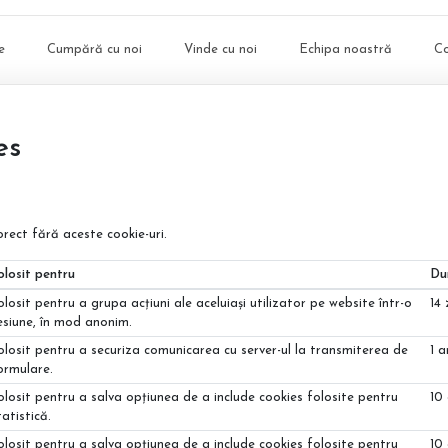
e
Cumpără cu noi
Vinde cu noi
Echipa noastră
C
es
orect fără aceste cookie-uri.
olosit pentru
Du
olosit pentru a grupa acțiuni ale aceluiași utilizator pe website într-o
14 
esiune, în mod anonim.
olosit pentru a securiza comunicarea cu server-ul la transmiterea de
1 a
ormulare.
olosit pentru a salva opțiunea de a include cookies folosite pentru
10 
tatistică.
olosit pentru a salva opțiunea de a include cookies folosite pentru
10 