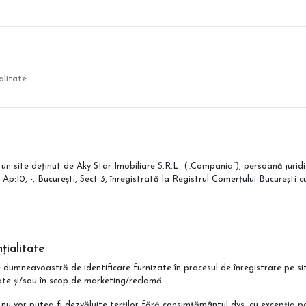
alitate
 un site deținut de Aky Star Imobiliare S.R.L. („Compania”), persoană juridi
, Ap:10, -, București, Sect 3, înregistrată la Registrul Comerțului București 
țialitate
mneavoastră de identificare furnizate în procesul de înregistrare pe site
tate și/sau în scop de marketing/reclamă.
nu vor putea fi dezvăluite terților fără consimțământul dvs, cu excepția pa