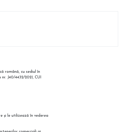
că română, cu sediul în
cu nr. J40/4432/2021, CUI
 și le utilizează în vederea
rtenerilor comerciali ai