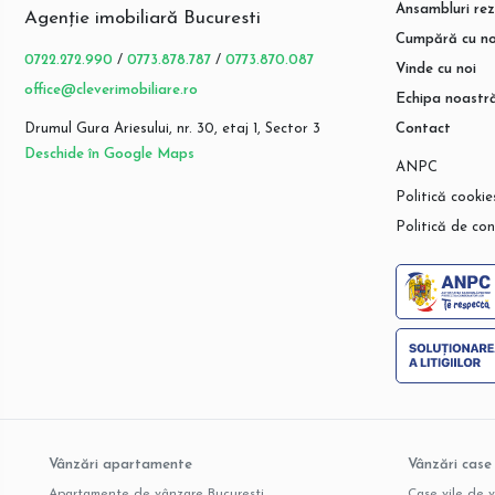
Ansambluri rez
Agenție imobiliară Bucuresti
Cumpără cu no
0722.272.990
/
0773.878.787
/
0773.870.087
Vinde cu noi
office@cleverimobiliare.ro
Echipa noastr
Drumul Gura Ariesului, nr. 30, etaj 1, Sector 3
Contact
Deschide în Google Maps
ANPC
Politică cookie
Politică de con
Vânzări apartamente
Vânzări case 
Apartamente de vânzare Bucuresti
Case vile de 