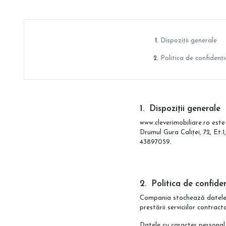
Dispoziții generale
Politica de confidenți
Dispoziții generale
www.cleverimobiliare.ro este
Drumul Gura Caliței, 72, Et:1
43897059.
Politica de confiden
Compania stochează datele du
prestării serviciilor contrac
Datele cu caracter personal 