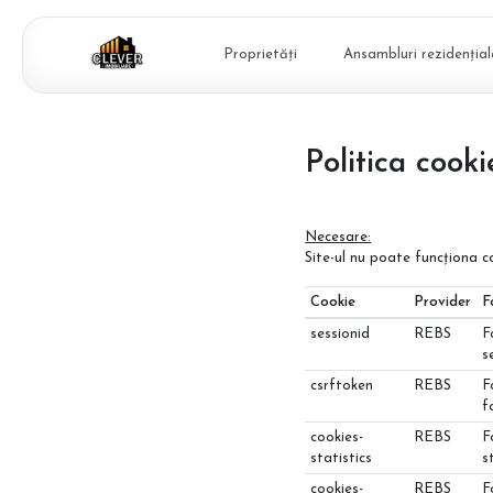
Proprietăți
Ansambluri rezidențial
Politica cooki
Necesare:
Site-ul nu poate funcționa c
Cookie
Provider
F
sessionid
REBS
F
s
csrftoken
REBS
F
f
cookies-
REBS
F
statistics
s
cookies-
REBS
F