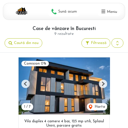
Sună acum
Meniu
Case de vânzare în Bucuresti
9 rezultate
Caută din nou
Filtrează
Comision 0%
Previous
Next
1
/
7
Harta
Vila duplex 4 camere 4 bai, 125 mp utili, Splaiul
Unirii, parcare gratis