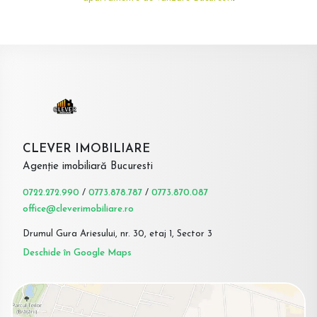
CLEVER IMOBILIARE
Agenție imobiliară Bucuresti
0722.272.990
/
0773.878.787
/
0773.870.087
office@cleverimobiliare.ro
Drumul Gura Ariesului, nr. 30, etaj 1, Sector 3
Deschide în Google Maps