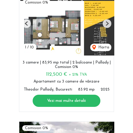
Comision 0%
Previous
Next
1
/
10
Harta
3 camere | 83,95 mp total | 2 balcoane | Pallady |
Comision 0%
112,500 €
+ 21% TVA
Apartament cu 3 camere de vânzare
Theodor Pallady, Bucuresti
83.92 mp
2025
Vezi mai multe detalii
Comision 0%