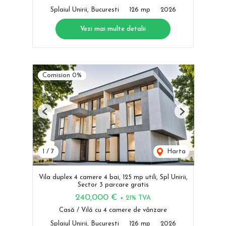
Splaiul Unirii, Bucuresti
126 mp
2026
Vezi mai multe detalii
Comision 0%
Previous
Next
1
/
7
Harta
Vila duplex 4 camere 4 bai, 125 mp utili, Spl Unirii,
Sector 3 parcare gratis
240,000 €
+ 21% TVA
Casă / Vilă cu 4 camere de vânzare
Splaiul Unirii, Bucuresti
126 mp
2026