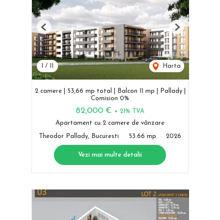
Previous
Next
1
/
11
Harta
2 camere | 53,66 mp total | Balcon 11 mp | Pallady |
Comision 0%
82,000 €
+ 21% TVA
Apartament cu 2 camere de vânzare
Theodor Pallady, Bucuresti
53.66 mp
2026
Vezi mai multe detalii