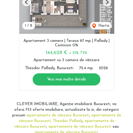
Previous
Next
1
/
8
Harta
Apartament 3 camere | Terasa 67 mp | Pallady |
Comision 0%
144,628 €
+ 21% TVA
Apartament cu 3 camere de vânzare
Theodor Pallady, Bucuresti
72.4 mp
2026
Vezi mai multe detalii
CLEVER IMOBILIARE, Agenție imobiliară Bucuresti, va
ofera 753 oferte imobiliare, actualizate la zi, din categorii
precum
apartamente de vânzare Bucuresti
,
apartamente de
vânzare Bucuresti, Theodor Pallady
,
apartamente de
vânzare Bucuresti
,
apartamente de vânzare Bucuresti
sau
apartamente de vânzare Bucuresti
.