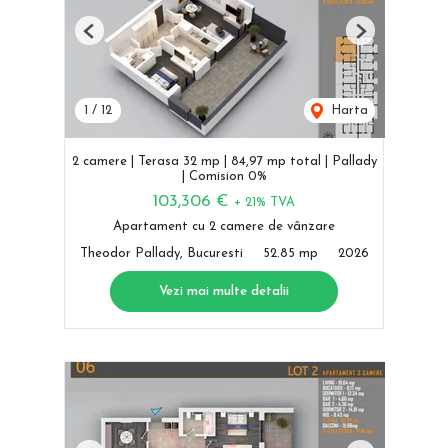
Previous
Next
1
/
12
Harta
2 camere | Terasa 32 mp | 84,97 mp total | Pallady
| Comision 0%
103,306 €
+ 21% TVA
Apartament cu 2 camere de vânzare
Theodor Pallady, Bucuresti
52.85 mp
2026
Vezi mai multe detalii