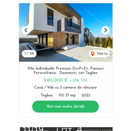
Previous
Next
1
/
29
Harta
Vila Individuală Premium Ds+P+Et, Panouri
Fotovoltaice - Domnesti, sat Teghes
240,000 €
+ 21% TVA
Casă / Vilă cu 5 camere de vânzare
Teghes
170.37 mp
2025
Vezi mai multe detalii