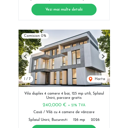
Vezi mai multe detalii
Comision 0%
Previous
Next
1
/
7
Harta
Vila duplex 4 camere 4 bai, 125 mp utili, Splaiul
Unirii, parcare gratis
240,000 €
+ 21% TVA
Casă / Vilă cu 4 camere de vânzare
Splaiul Unirii, Bucuresti
126 mp
2026