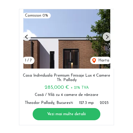
Comision 0%
Previous
Next
1
/
7
Harta
Casa Individuala Premium Finisaje Lux 4 Camere
Th. Pallady
285,000 €
+ 21% TVA
Casă / Vilă cu 4 camere de vânzare
Theodor Pallady, Bucuresti
127.3 mp
2025
Vezi mai multe detalii