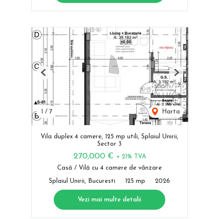
Previous
Next
1
/
7
Harta
Vila duplex 4 camere, 125 mp utili, Splaiul Unirii,
Sector 3
270,000 €
+ 21% TVA
Casă / Vilă cu 4 camere de vânzare
Splaiul Unirii, Bucuresti
125 mp
2026
Vezi mai multe detalii