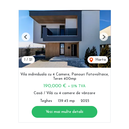
Previous
Next
1
/
21
Harta
Vila individuala cu 4 Camere, Panouri Fotovoltaice,
Teren 400mp
190,000 €
+ 21% TVA
Casă / Vilă cu 4 camere de vânzare
Teghes
139.45 mp
2025
Vezi mai multe detalii