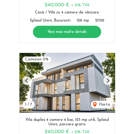
240,000 €
+ 21% TVA
Casă / Vilă cu 4 camere de vânzare
Splaiul Unirii, Bucuresti
126 mp
2026
Vezi mai multe detalii
Comision 0%
Previous
Next
1
/
7
Harta
Vila duplex 4 camere 4 bai, 125 mp utili, Splaiul
Unirii, parcare gratis
240,000 €
+ 21% TVA