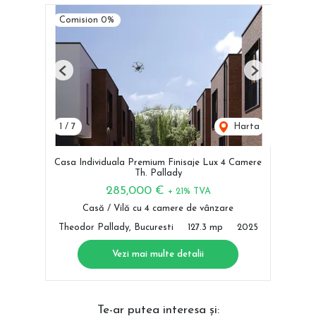
Comision 0%
Previous
Next
1
/
7
Harta
Casa Individuala Premium Finisaje Lux 4 Camere
Th. Pallady
285,000 €
+ 21% TVA
Casă / Vilă cu 4 camere de vânzare
Theodor Pallady, Bucuresti
127.3 mp
2025
Vezi mai multe detalii
Te-ar putea interesa și: