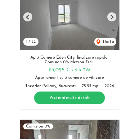
Previous
Next
1
/
22
Harta
Ap 3 Camere Eden City, finalizare rapida,
Comision 0% Metrou Teclu
113,025 €
+ 21% TVA
Apartament cu 3 camere de vânzare
Theodor Pallady, Bucuresti
75.55 mp
2026
Vezi mai multe detalii
Comision 0%