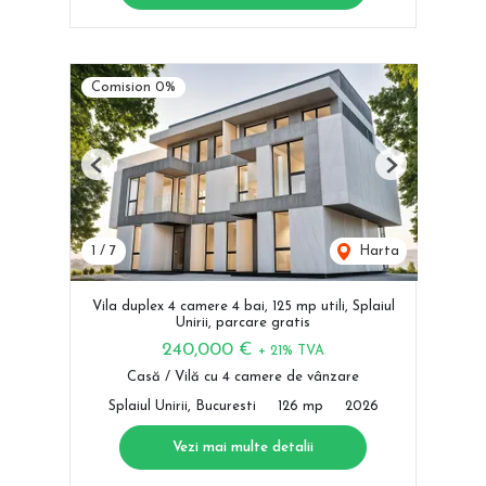
Comision 0%
Previous
Next
1
/
7
Harta
Vila duplex 4 camere 4 bai, 125 mp utili, Splaiul
Unirii, parcare gratis
240,000 €
+ 21% TVA
Casă / Vilă cu 4 camere de vânzare
Splaiul Unirii, Bucuresti
126 mp
2026
Vezi mai multe detalii