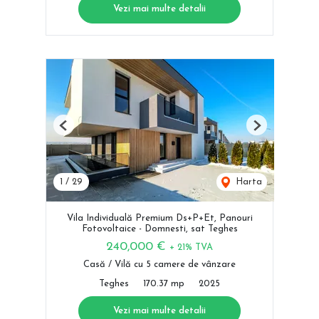
Vezi mai multe detalii
Previous
Next
1
/
29
Harta
Vila Individuală Premium Ds+P+Et, Panouri
Fotovoltaice - Domnesti, sat Teghes
240,000 €
+ 21% TVA
Casă / Vilă cu 5 camere de vânzare
Teghes
170.37 mp
2025
Vezi mai multe detalii