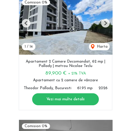
Comision 0%
Previous
Next
1
/
14
Harta
Apartament 2 Camere Decomandat, 62 mp |
Pallady | metrou Nicolae Teclu
89,900 €
+ 21% TVA
Apartament cu 2 camere de vânzare
Theodor Pallady, Bucuresti
61.95 mp
2026
Vezi mai multe detalii
Comision 0%