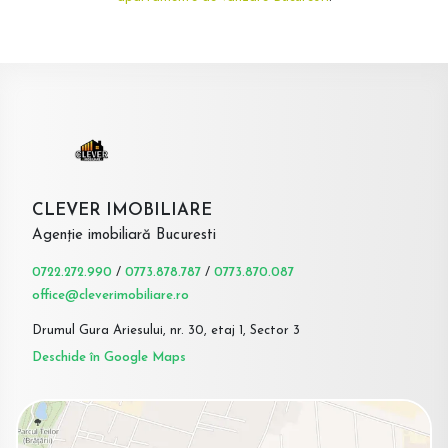
CLEVER IMOBILIARE
Agenție imobiliară Bucuresti
0722.272.990
/
0773.878.787
/
0773.870.087
office@cleverimobiliare.ro
Drumul Gura Ariesului, nr. 30, etaj 1, Sector 3
Deschide în Google Maps