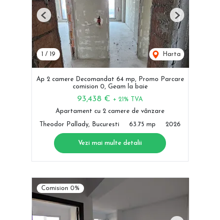
Previous
Next
1
/
19
Harta
Ap 2 camere Decomandat 64 mp, Promo Parcare
comision 0, Geam la baie
93,438 €
+ 21% TVA
Apartament cu 2 camere de vânzare
Theodor Pallady, Bucuresti
63.75 mp
2026
Vezi mai multe detalii
Comision 0%