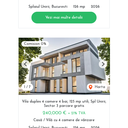
Splaiul Unirii, Bucuresti
126 mp
2026
Vezi mai multe detalii
Comision 0%
Previous
Next
1
/
7
Harta
Vila duplex 4 camere 4 bai, 125 mp utili, Spl Unirii,
Sector 3 parcare gratis
240,000 €
+ 21% TVA
Casă / Vilă cu 4 camere de vânzare
Splaiul Unirii, Bucuresti
126 mp
2026