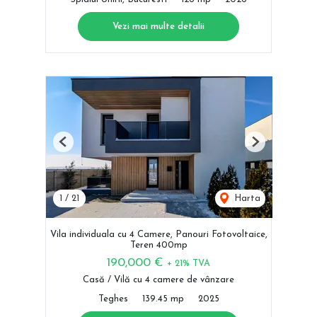
Vezi mai multe detalii
Previous
Next
1
/
21
Harta
Vila individuala cu 4 Camere, Panouri Fotovoltaice,
Teren 400mp
190,000 €
+ 21% TVA
Casă / Vilă cu 4 camere de vânzare
Teghes
139.45 mp
2025