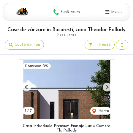
Sună acum
Meniu
Case de vânzare în Bucuresti, zona Theodor Pallady
2 rezultate
Caută din nou
Filtrează
Comision 0%
Previous
Next
1
/
7
Harta
Casa Individuala Premium Finisaje Lux 4 Camere
Th. Pallady