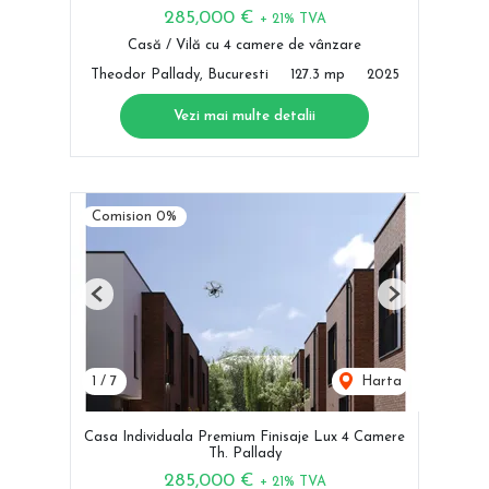
285,000 €
+ 21% TVA
Casă / Vilă cu 4 camere de vânzare
Theodor Pallady, Bucuresti
127.3 mp
2025
Vezi mai multe detalii
Comision 0%
Previous
Next
1
/
7
Harta
Casa Individuala Premium Finisaje Lux 4 Camere
Th. Pallady
285,000 €
+ 21% TVA