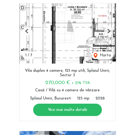
Previous
Next
1
/
7
Harta
Vila duplex 4 camere, 125 mp utili, Splaiul Unirii,
Sector 3
270,000 €
+ 21% TVA
Casă / Vilă cu 4 camere de vânzare
Splaiul Unirii, Bucuresti
125 mp
2026
Vezi mai multe detalii