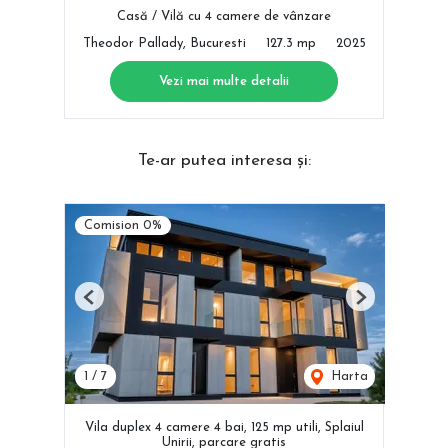
Casă / Vilă cu 4 camere de vânzare
Theodor Pallady, Bucuresti
127.3 mp
2025
Vezi mai multe detalii
Te-ar putea interesa și:
Comision 0%
Previous
Next
1
/
7
Harta
Vila duplex 4 camere 4 bai, 125 mp utili, Splaiul
Unirii, parcare gratis