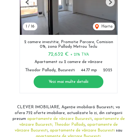
Previous
Next
1
/
16
Harta
2 camere investitie, Promotie Parcare, Comision
0%, zona Pallady Metrou Teclu
72,632 €
+ 21% TVA
Apartament cu 2 camere de vânzare
Theodor Pallady, Bucuresti
44.77 mp
2025
Vezi mai multe detalii
CLEVER IMOBILIARE, Agenție imobiliară Bucuresti, va
ofera 752 oferte imobiliare, actualizate la zi, din categorii
precum
apartamente de vânzare Bucuresti
,
apartamente de
vânzare Bucuresti, Theodor Pallady
,
apartamente de
vânzare Bucuresti
,
apartamente de vânzare Bucuresti
sau
apartamente de vânzare Bucuresti
.