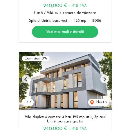
240,000 €
+ 21% TVA
Casă / Vilă cu 4 camere de vânzare
Splaiul Unirii, Bucuresti
126 mp
2026
Vezi mai multe detalii
Comision 0%
Previous
Next
1
/
7
Harta
Vila duplex 4 camere 4 bai, 125 mp utili, Splaiul
Unirii, parcare gratis
240,000 €
+ 21% TVA