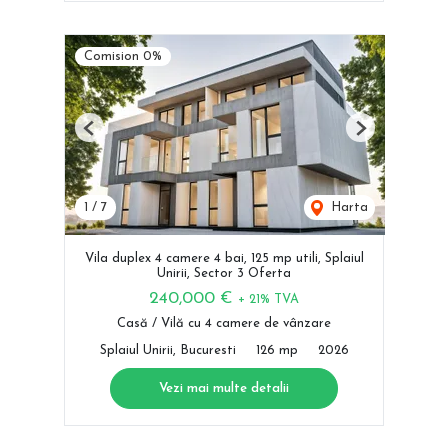
Comision 0%
Previous
Next
1
/
7
Harta
Vila duplex 4 camere 4 bai, 125 mp utili, Splaiul
Unirii, Sector 3 Oferta
240,000 €
+ 21% TVA
Casă / Vilă cu 4 camere de vânzare
Splaiul Unirii, Bucuresti
126 mp
2026
Vezi mai multe detalii