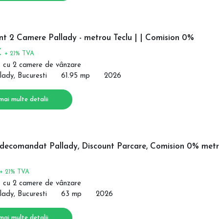
t 2 Camere Pallady - metrou Teclu | | Comision 0%
€
+ 21% TVA
 cu 2 camere de vânzare
lady, Bucuresti
61.95 mp
2026
mai multe detalii
decomandat Pallady, Discount Parcare, Comision 0% met
+ 21% TVA
 cu 2 camere de vânzare
lady, Bucuresti
63 mp
2026
mai multe detalii