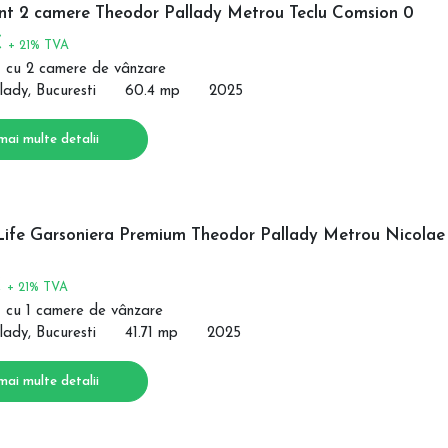
t 2 camere Theodor Pallady Metrou Teclu Comsion 0
€
+ 21% TVA
 cu 2 camere de vânzare
lady, Bucuresti
60.4 mp
2025
mai multe detalii
Life Garsoniera Premium Theodor Pallady Metrou Nicolae
€
+ 21% TVA
 cu 1 camere de vânzare
lady, Bucuresti
41.71 mp
2025
mai multe detalii