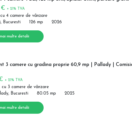
0 €
+ 21% TVA
 cu 4 camere de vânzare
i, Bucuresti
126 mp
2026
mai multe detalii
t 3 camere cu gradina proprie 60,9 mp | Pallady | Comisi
 €
+ 21% TVA
 cu 3 camere de vânzare
lady, Bucuresti
80.05 mp
2025
mai multe detalii