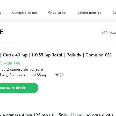
e
Cumpără cu noi
Vinde cu noi
Echipa noastră
C
RE
747 rezu
 Curte 49 mp | 110,55 mp Total | Pallady | Comision 0%
 €
+ 21% TVA
 cu 2 camere de vânzare
lady, Bucuresti
61.55 mp
2025
mai multe detalii
 4 camere 4 bai, 125 mp utili, Splaiul Unirii, parcare gratis