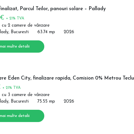
inalizat, Parcul Teilor, panouri solare – Pallady
 €
+ 21% TVA
 cu 2 camere de vânzare
lady, Bucuresti
63.74 mp
2026
mai multe detalii
e Eden City, finalizare rapida, Comision 0% Metrou Teclu
€
+ 21% TVA
 cu 3 camere de vânzare
lady, Bucuresti
75.55 mp
2026
mai multe detalii