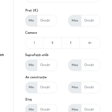
Preț (€)
Min
Max
Camere
1
2
3
4+
on
Suprafață utilă
Min
Max
An construcție
Min
Max
Etaj
Min
Max