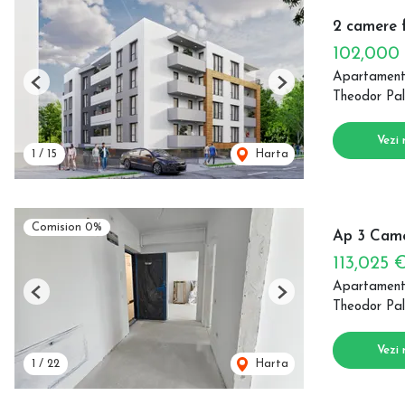
2 camere f
102,000
Apartament
Previous
Next
Theodor Pal
Vezi 
1
/
15
Harta
Comision 0%
Ap 3 Camer
113,025 
Apartament
Previous
Next
Theodor Pal
Vezi 
1
/
22
Harta