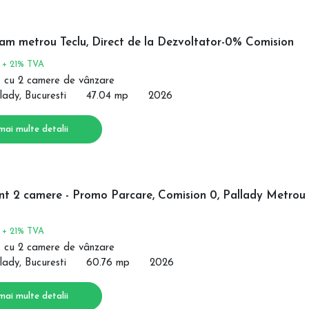
cam metrou Teclu, Direct de la Dezvoltator-0% Comision
€
+ 21% TVA
 cu 2 camere de vânzare
lady, Bucuresti
47.04 mp
2026
mai multe detalii
t 2 camere - Promo Parcare, Comision 0, Pallady Metrou
€
+ 21% TVA
 cu 2 camere de vânzare
lady, Bucuresti
60.76 mp
2026
mai multe detalii