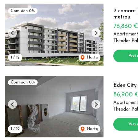
2 camare |
Comision 0%
metrou
76,860 
Apartament
Previous
Next
Theodor Pal
Vezi 
1
/
12
Harta
Comision 0%
Eden City
86,900 
Apartament
Previous
Next
Theodor Pal
Vezi 
1
/
19
Harta