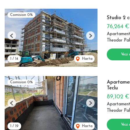
Comision 0%
Studio 2 
76,264 
Apartament
Previous
Next
Theodor Pal
Vezi 
1
/
14
Harta
Apartamen
Comision 0%
Teclu
89,102 
Apartament
Previous
Next
Theodor Pal
Vezi 
1
/
19
Harta