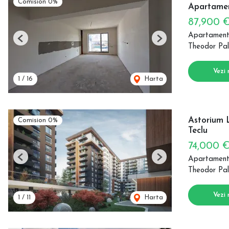
Comision 0%
Apartamen
87,900 
Apartament
Previous
Next
Theodor Pal
Vezi 
1
/
16
Harta
Astorium 
Comision 0%
Teclu
74,000 
Apartament
Previous
Next
Theodor Pal
Vezi 
1
/
11
Harta