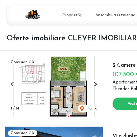
Proprietăți
Ansambluri rezidențial
Oferte imobiliare CLEVER IMOBILIA
Comision 0%
2 Camere |
107,500
Apartament
Previous
Next
Theodor Pal
Vezi 
1
/
14
Harta
Comision 0%
Vila duplex