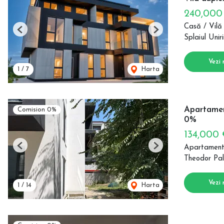
240,00
Casă / Vilă
Previous
Next
Splaiul Uniri
Vezi 
1
/
7
Harta
Apartamen
Comision 0%
0%
134,000
Apartament
Previous
Next
Theodor Pal
Vezi 
1
/
14
Harta