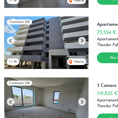
1
/
14
Harta
Comision 0%
Apartamen
73,554 €
Apartament
Previous
Next
Theodor Pal
Vezi 
1
/
18
Harta
Comision 0%
3 Camere |
119,835 
Apartament
Previous
Next
Theodor Pal