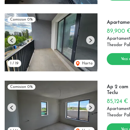
Comision 0%
Apartamen
89,900 
Apartament
Previous
Next
Theodor Pal
Vezi 
1
/
19
Harta
Ap 2 cam 
Comision 0%
Teclu
85,124 €
Apartament
Previous
Next
Theodor Pal
Vezi 