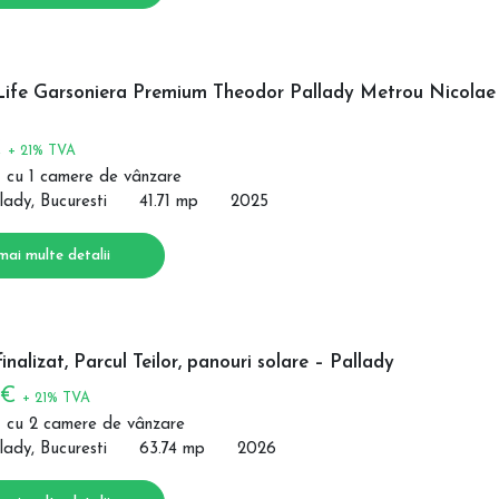
Life Garsoniera Premium Theodor Pallady Metrou Nicolae
€
+ 21% TVA
 cu 1 camere de vânzare
lady, Bucuresti
41.71 mp
2025
mai multe detalii
inalizat, Parcul Teilor, panouri solare – Pallady
 €
+ 21% TVA
 cu 2 camere de vânzare
lady, Bucuresti
63.74 mp
2026