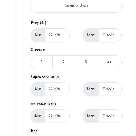
Preț (€)
Min
Max
Camere
1
2
3
4+
Suprafață utilă
Min
Max
An construcție
Min
Max
Etaj