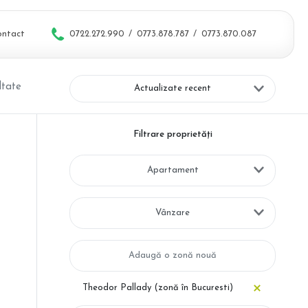
ontact
0722.272.990
/
0773.878.787
/
0773.870.087
ltate
Actualizate recent
Filtrare proprietăți
Apartament
Vânzare
Theodor Pallady (zonă în Bucuresti)