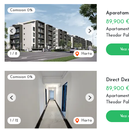
Comision 0%
Aparatame
89,900 
Apartament
Previous
Next
Theodor Pal
Vezi 
1
/
8
Harta
Comision 0%
Direct Dez
89,900 
Apartament
Previous
Next
Theodor Pal
Vezi 
1
/
12
Harta