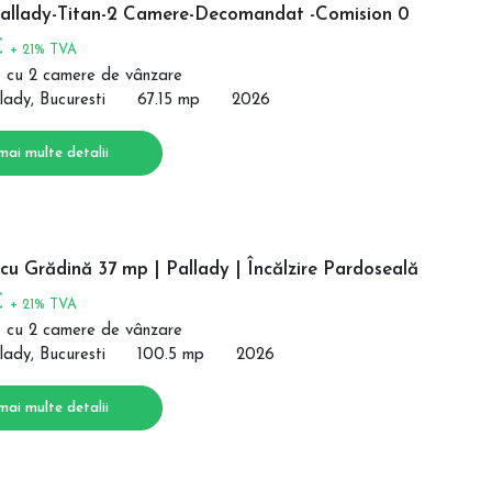
allady-Titan-2 Camere-Decomandat -Comision 0
€
+ 21% TVA
 cu 2 camere de vânzare
lady, Bucuresti
67.15 mp
2026
mai multe detalii
u Grădină 37 mp | Pallady | Încălzire Pardoseală
€
+ 21% TVA
 cu 2 camere de vânzare
lady, Bucuresti
100.5 mp
2026
mai multe detalii