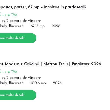
pațios, parter, 67 mp – încălzire în pardoseală
€
+ 21% TVA
 cu 2 camere de vânzare
lady, Bucuresti
67.15 mp
2026
mai multe detalii
t Modern + Grădină | Metrou Teclu | Finalizare 2026
€
+ 21% TVA
 cu 2 camere de vânzare
lady, Bucuresti
100.6 mp
2026
mai multe detalii