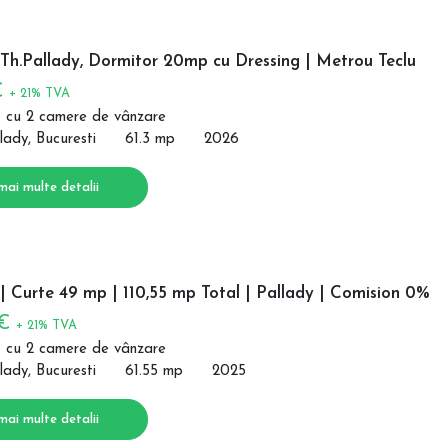
Th.Pallady, Dormitor 20mp cu Dressing | Metrou Teclu
€
+ 21% TVA
 cu 2 camere de vânzare
lady, Bucuresti
61.3 mp
2026
mai multe detalii
 Curte 49 mp | 110,55 mp Total | Pallady | Comision 0%
 €
+ 21% TVA
 cu 2 camere de vânzare
lady, Bucuresti
61.55 mp
2025
mai multe detalii