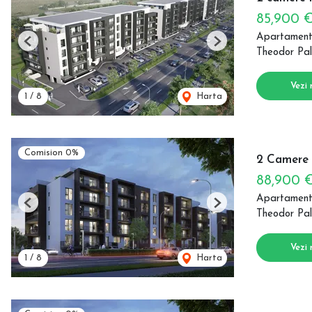
85,900 
Apartament
Previous
Next
Theodor Pal
Vezi 
1
/
8
Harta
Comision 0%
2 Camere P
88,900 
Apartament
Previous
Next
Theodor Pal
Vezi 
1
/
8
Harta