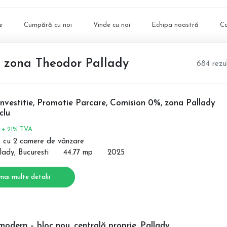
e
Cumpără cu noi
Vinde cu noi
Echipa noastră
C
, zona Theodor Pallady
684 rezu
nvestitie, Promotie Parcare, Comision 0%, zona Pallady
clu
€
+ 21% TVA
 cu 2 camere de vânzare
lady, Bucuresti
44.77 mp
2025
mai multe detalii
odern – bloc nou, centrală proprie, Pallady