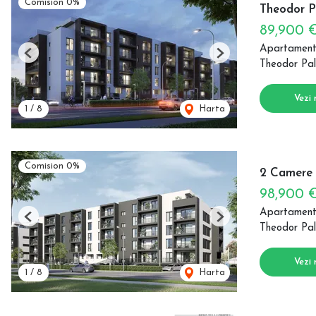
Comision 0%
Theodor P
89,900 
Apartament
Previous
Next
Theodor Pal
Vezi 
1
/
8
Harta
Comision 0%
2 Camere c
98,900 
Apartament
Previous
Next
Theodor Pal
Vezi 
1
/
8
Harta