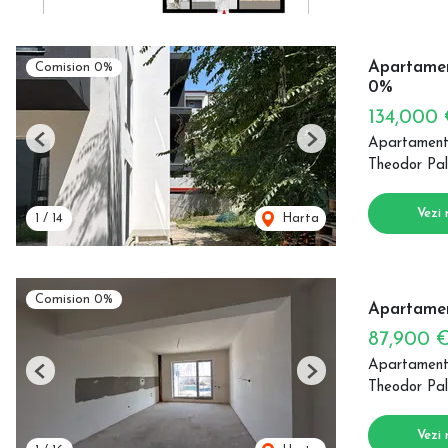
Apartamen
Comision 0%
0%
134,000
Apartament
Previous
Next
Theodor Pal
Vezi 
1
/
14
Harta
Comision 0%
Apartamen
87,900 
Apartament
Previous
Next
Theodor Pal
Vezi 