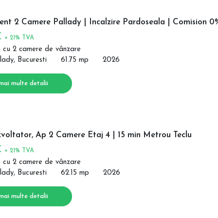
nt 2 Camere Pallady | Incalzire Pardoseala | Comision 0
€
+ 21% TVA
 cu 2 camere de vânzare
lady, Bucuresti
61.75 mp
2026
mai multe detalii
voltator, Ap 2 Camere Etaj 4 | 15 min Metrou Teclu
€
+ 21% TVA
 cu 2 camere de vânzare
lady, Bucuresti
62.15 mp
2026
mai multe detalii