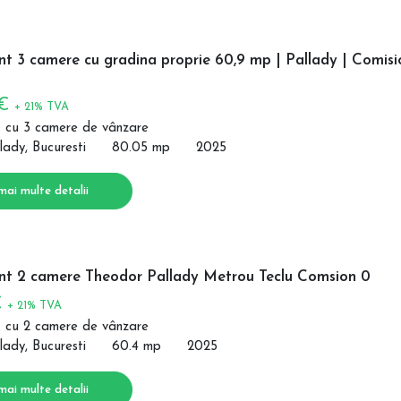
t 3 camere cu gradina proprie 60,9 mp | Pallady | Comisi
 €
+ 21% TVA
 cu 3 camere de vânzare
lady, Bucuresti
80.05 mp
2025
mai multe detalii
t 2 camere Theodor Pallady Metrou Teclu Comsion 0
€
+ 21% TVA
 cu 2 camere de vânzare
lady, Bucuresti
60.4 mp
2025
mai multe detalii