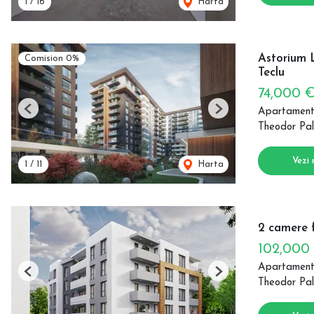
1
/
16
Harta
Astorium 
Comision 0%
Teclu
74,000 
Apartament
Previous
Next
Theodor Pal
Vezi 
1
/
11
Harta
2 camere f
102,000
Apartament
Previous
Next
Theodor Pal