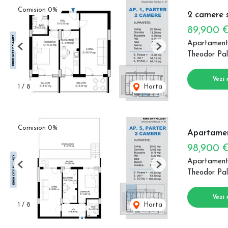
Comision 0%
2 camere s
89,900 
Apartament
Previous
Next
Theodor Pal
Vezi 
1
/
8
Harta
Comision 0%
Apartamen
98,900 
Apartament
Previous
Next
Theodor Pal
Vezi 
1
/
8
Harta