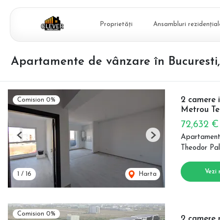
Proprietăți
Ansambluri rezidențial
Apartamente de vânzare în Bucuresti
2 camere i
Comision 0%
Metrou Te
72,632 
Apartament
Previous
Next
Theodor Pal
Vezi 
1
/
16
Harta
Comision 0%
2 camere m