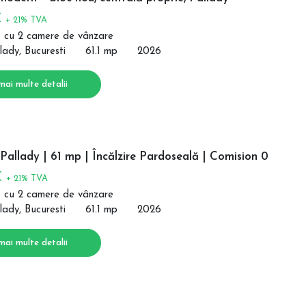
€
+ 21% TVA
 cu 2 camere de vânzare
lady, Bucuresti
61.1 mp
2026
mai multe detalii
allady | 61 mp | Încălzire Pardoseală | Comision 0
€
+ 21% TVA
 cu 2 camere de vânzare
lady, Bucuresti
61.1 mp
2026
mai multe detalii