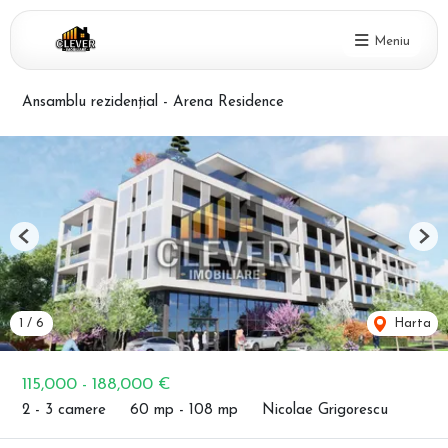
Meniu
Ansamblu rezidențial - Arena Residence
Previous
Nex
1
/
6
Harta
115,000 - 188,000 €
2 - 3 camere
60 mp - 108 mp
Nicolae Grigorescu