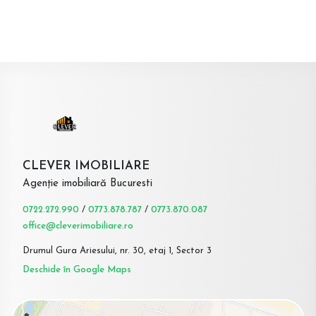
CLEVER IMOBILIARE
Agenție imobiliară Bucuresti
0722.272.990
/
0773.878.787
/
0773.870.087
office@cleverimobiliare.ro
Drumul Gura Ariesului, nr. 30, etaj 1, Sector 3
Deschide în Google Maps