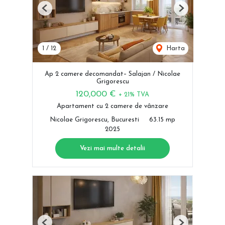
Previous
Next
1
/
12
Harta
Ap 2 camere decomandat– Salajan / Nicolae
Grigorescu
120,000 €
+ 21% TVA
Apartament cu 2 camere de vânzare
Nicolae Grigorescu, Bucuresti
63.15 mp
2025
Vezi mai multe detalii