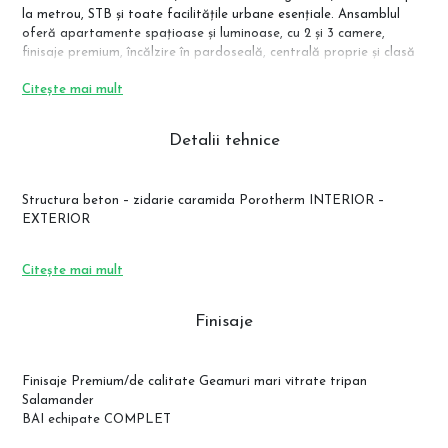
la metrou, STB și toate facilitățile urbane esențiale. Ansamblul
oferă apartamente spațioase și luminoase, cu 2 și 3 camere,
finisaje premium, încălzire în pardoseală, centrală proprie și clasă
energetică A, într-un bloc cochet cu doar 4 etaje și lift modern.
Citește mai mult
Gândit pentru siguranță și confort pe termen lung, Arena
Residence dispune de adăpost anti-atomic, structură solidă din
Detalii tehnice
beton și zidărie Porotherm, spații verzi generoase și locuri de
parcare (inclusiv subterane, opțional). Finalizarea este
programată pentru noiembrie 2026, iar achiziția se face direct de
Structura beton – zidarie caramida Porotherm INTERIOR –
la dezvoltator, cu 0% comision.
EXTERIOR
Citește mai mult
Finisaje
Finisaje Premium/de calitate Geamuri mari vitrate tripan
Salamander
BAI echipate COMPLET