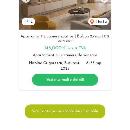
Previous
Next
1
/
12
Harta
Apartament 2 camere spatios | Balcon 23 mp | 0%
comision
143,000 €
+ 21% TVA
Apartament cu 2 camere de vânzare
Nicolae Grigorescu, Bucuresti
81.35 mp
2025
Vezi mai multe detalii
Vezi toate proprietățile din ansamblu