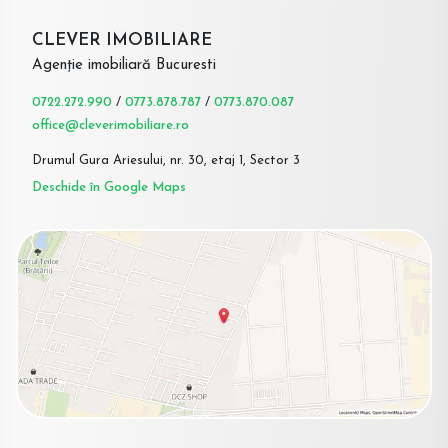
CLEVER IMOBILIARE
Agenție imobiliară Bucuresti
0722.272.990
/
0773.878.787
/
0773.870.087
office@cleverimobiliare.ro
Drumul Gura Ariesului, nr. 30, etaj 1, Sector 3
Deschide în Google Maps