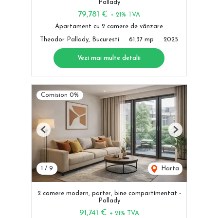
Pallady
79,781 €
+ 21% TVA
Apartament cu 2 camere de vânzare
Theodor Pallady, Bucuresti
61.37 mp
2025
Vezi mai multe detalii
Comision 0%
Previous
Next
1
/
9
Harta
2 camere modern, parter, bine compartimentat -
Pallady
91,741 €
+ 21% TVA