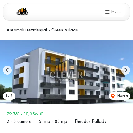
Meniu
Ansamblu rezidențial - Green Village
Previous
Nex
1
/
3
Harta
79,781 - 111,956 €
2 - 3 camere
61 mp - 85 mp
Theodor Pallady