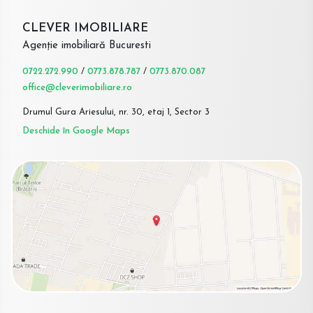
CLEVER IMOBILIARE
Agenție imobiliară Bucuresti
0722.272.990
/
0773.878.787
/
0773.870.087
office@cleverimobiliare.ro
Drumul Gura Ariesului, nr. 30, etaj 1, Sector 3
Deschide în Google Maps