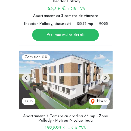
Theodor Pallady
153,719 €
+ 21% TVA
Apartament cu 3 camere de vânzare
Theodor Pallady, Bucuresti
123.75 mp
2025
Vezi mai multe detalii
Comision 0%
Previous
Next
1
/
13
Harta
Apartament 3 Camere cu gradina 85 mp - Zona
Pallady - Metrou Nicolae Teclu
152,893 €
+ 21% TVA