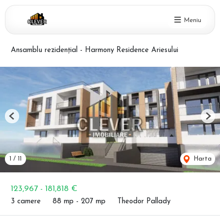
Meniu
Ansamblu rezidențial - Harmony Residence Ariesului
Previous
Nex
1
/
11
Harta
123,967 - 181,818 €
3 camere
88 mp - 207 mp
Theodor Pallady