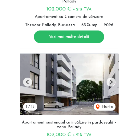
Pallady
102,000 €
+ 21% TVA
Apartament cu 2 camere de vânzare
Theodor Pallady, Bucuresti
63.74 mp
2026
Vezi mai multe detalii
Previous
Next
1
/
15
Harta
Apartament sustenabil cu încălzire în pardoseală –
zona Pallady
102,000 €
+ 21% TVA