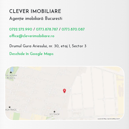
CLEVER IMOBILIARE
Agenție imobiliară Bucuresti
0722.272.990
/
0773.878.787
/
0773.870.087
office@cleverimobiliare.ro
Drumul Gura Ariesului, nr. 30, etaj 1, Sector 3
Deschide în Google Maps