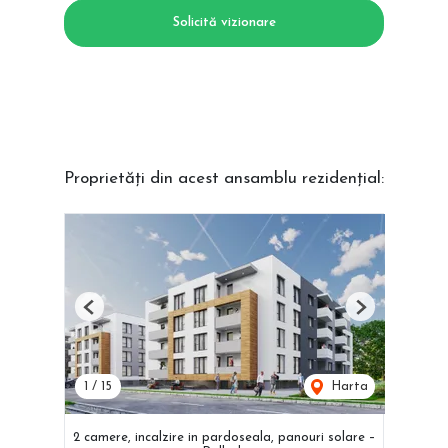
Solicită vizionare
Proprietăți din acest ansamblu rezidențial:
Previous
Next
1
/
15
Harta
2 camere, incalzire in pardoseala, panouri solare –