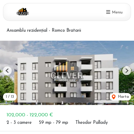
Meniu
Ansamblu rezidențial - Romco Bratarii
Previous
Nex
1
/
13
Harta
102,000 - 122,000 €
2 - 3 camere
59 mp - 79 mp
Theodor Pallady