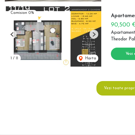
Comision 0%
Apartamen
90,500 
Apartament
Previous
Next
Theodor Pal
Vezi 
1
/
11
Harta
Vezi toate propr