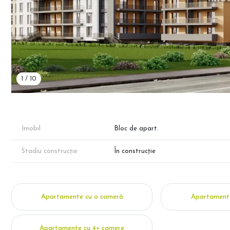
1
/
10
Imobil
Bloc de apart.
Stadiu construcție
În construcție
Apartamente cu o cameră
Apartamente
Apartamente cu 4+ camere