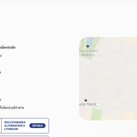
idențiale
i
ă
s
fidențialitate