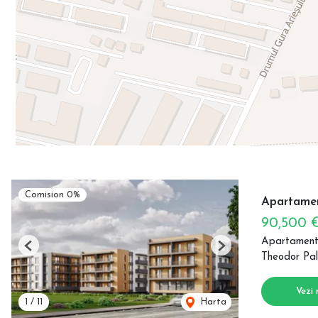
Comision 0%
Apartamen
90,500 
Apartament
Previous
Next
Theodor Pal
Vezi 
1
/
11
Harta