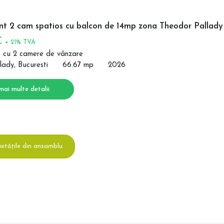
t 2 cam spatios cu balcon de 14mp zona Theodor Pallady
€
+ 21% TVA
 cu 2 camere de vânzare
lady, Bucuresti
66.67 mp
2026
mai multe detalii
ietățile din ansamblu