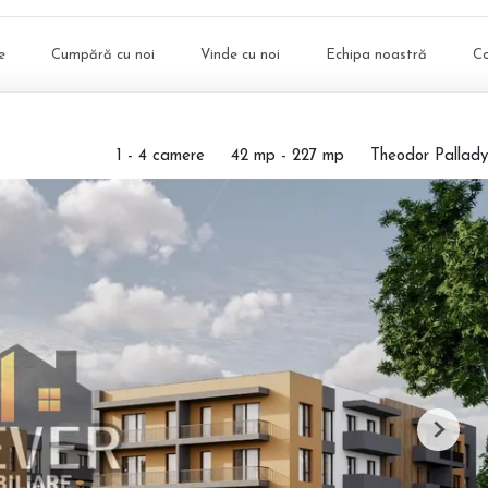
e
Cumpără cu noi
Vinde cu noi
Echipa noastră
C
1 - 4 camere
42 mp - 227 mp
Theodor Pallady
Next