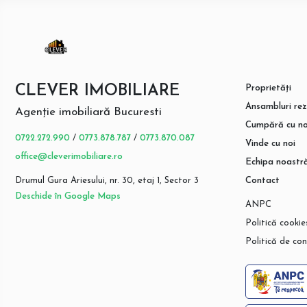
CLEVER IMOBILIARE
Proprietăți
Ansambluri rez
Agenție imobiliară Bucuresti
Cumpără cu no
0722.272.990
/
0773.878.787
/
0773.870.087
Vinde cu noi
office@cleverimobiliare.ro
Echipa noastr
Drumul Gura Ariesului, nr. 30, etaj 1, Sector 3
Contact
Deschide în Google Maps
ANPC
Politică cookie
Politică de con