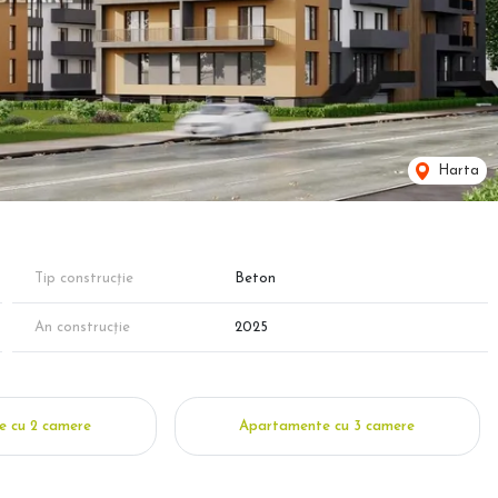
Harta
Tip construcție
Beton
An construcție
2025
 cu 2 camere
Apartamente cu 3 camere