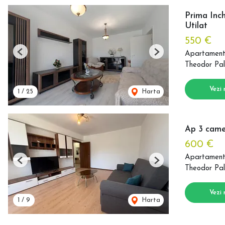
Prima Inc
Utilat
550 €
Apartament 
Previous
Next
Theodor Pal
Vezi 
1
/
25
Harta
Ap 3 camer
600 €
Apartament 
Previous
Next
Theodor Pal
Vezi 
1
/
9
Harta