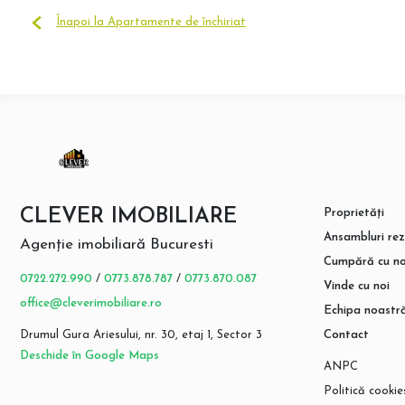
Înapoi la Apartamente de închiriat
CLEVER IMOBILIARE
Proprietăți
Ansambluri rez
Agenție imobiliară Bucuresti
Cumpără cu no
0722.272.990
/
0773.878.787
/
0773.870.087
Vinde cu noi
office@cleverimobiliare.ro
Echipa noastr
Drumul Gura Ariesului, nr. 30, etaj 1, Sector 3
Contact
Deschide în Google Maps
ANPC
Politică cookie