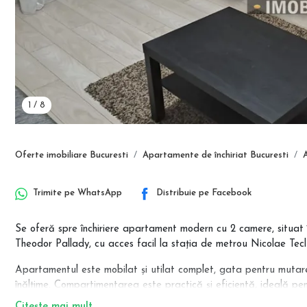
1
/
8
Oferte imobiliare Bucuresti
Apartamente de închiriat Bucuresti
Trimite pe
WhatsApp
Distribuie pe
Facebook
Se oferă spre închiriere apartament modern cu 2 camere, situat î
Theodor Pallady, cu acces facil la stația de metrou Nicolae Tecl
Apartamentul este mobilat și utilat complet, gata pentru mutare i
înălțime. Compartimentarea este practică și eficientă, ideală pen
Citește mai mult