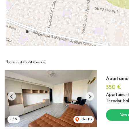
Te-ar putea interesa și:
Apartament
550 €
Apartament 
Previous
Next
Theodor Pal
Vezi 
1
/
9
Harta