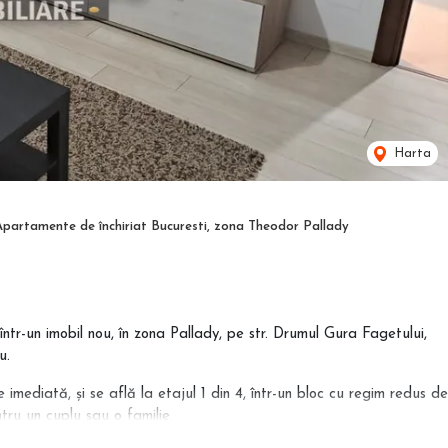
Harta
Apartamente de închiriat Bucuresti, zona Theodor Pallady
ntr-un imobil nou, în zona Pallady, pe str. Drumul Gura Fagetului,
u.
mediată, și se află la etajul 1 din 4, într-un bloc cu regim redus de
tru un cuplu sau o familie.