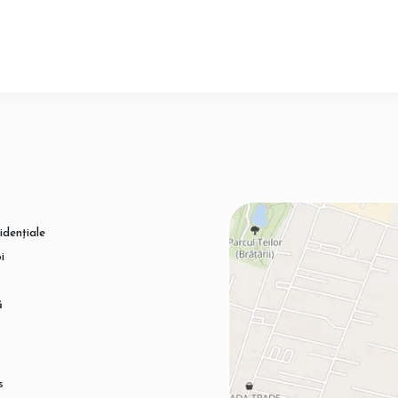
idențiale
i
ă
s