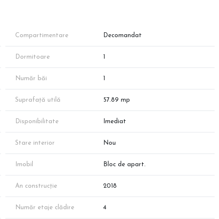
Compartimentare
Decomandat
Dormitoare
1
Număr băi
1
termic și control optim al costurilor.
Suprafață utilă
57.89 mp
Disponibilitate
Imediat
Stare interior
Nou
Imobil
Bloc de apart.
An construcție
2018
Număr etaje clădire
4