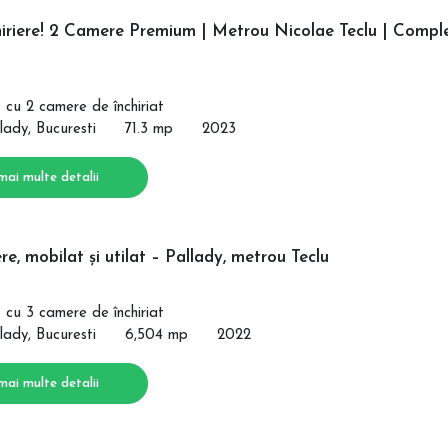
hiriere! 2 Camere Premium | Metrou Nicolae Teclu | Compl
cu 2 camere de închiriat
lady, Bucuresti
71.3 mp
2023
mai multe detalii
e, mobilat și utilat – Pallady, metrou Teclu
cu 3 camere de închiriat
lady, Bucuresti
6,504 mp
2022
mai multe detalii