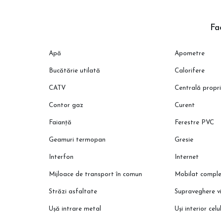
cartier liniștit, cu acces facil către puncte de interes
Fac
disponibil imediat
Apă
Apometre
Bucătărie utilată
Calorifere
CATV
Centrală propr
Contor gaz
Curent
Faianță
Ferestre PVC
Geamuri termopan
Gresie
Interfon
Internet
Mijloace de transport în comun
Mobilat compl
Străzi asfaltate
Supraveghere v
Ușă intrare metal
Uși interior celu