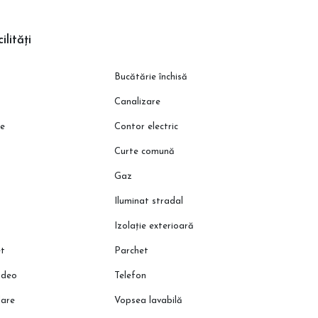
ilități
Bucătărie închisă
Canalizare
ie
Contor electric
Curte comună
Gaz
Iluminat stradal
Izolație exterioară
et
Parchet
ideo
Telefon
lare
Vopsea lavabilă