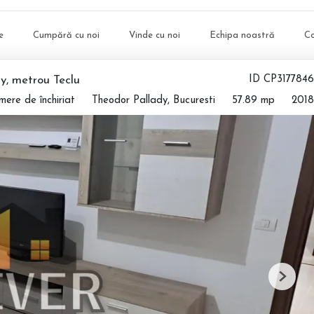
e
Cumpără cu noi
Vinde cu noi
Echipa noastră
C
y, metrou Teclu
ID CP3177846
ere de închiriat
Theodor Pallady, Bucuresti
57.89 mp
2018
Next