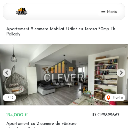
Meniu
Apartament 2 camere Mobilat Utilat cu Terasa 50mp Th
Pallady
Previous
Nex
1
/
13
Harta
134,000 €
ID CP2822667
Apartament cu 2 camere de vânzare