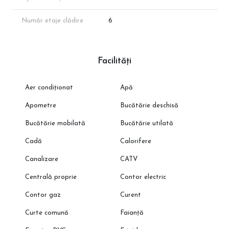
Număr etaje clădire
6
Facilități
Aer condiționat
Apă
Apometre
Bucătărie deschisă
Bucătărie mobilată
Bucătărie utilată
Cadă
Calorifere
Canalizare
CATV
Centrală proprie
Contor electric
Contor gaz
Curent
Curte comună
Faianță