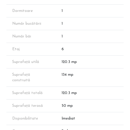
📌 Compartimentare inteligentă:
✔ Living: 22.8 mp
Dormitoare
1
✔ Dormitor: 12.3 mp
✔ Bucătărie : 17.1 mp
Număr bucătării
1
✔ Hol: 8.8 mp
✔ Baie: 4.8 mp
✔ Balcon: 4.9 mp
Număr băi
1
✔ Terasa: 49.6 mp
Etaj
6
📞 Pentru mai multe detalii și vizionări, sună acum!
Suprafață utilă
120.3 mp
Suprafață
134 mp
construită
Suprafață totală
120.3 mp
Suprafață terasă
50 mp
Disponibilitate
Imediat