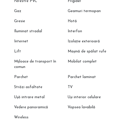
Ferestre PVC
Frigider
Gaz
Geamuri termopan
Gresie
Hotă
Iluminat stradal
Interfon
Internet
Izolație exterioară
Lift
Mașină de spălat rufe
Mijloace de transport în
Mobilat complet
comun
Parchet
Parchet laminat
Străzi asfaltate
TV
Ușă intrare metal
Uși interior celulare
Vedere panoramică
Vopsea lavabilă
Wireless