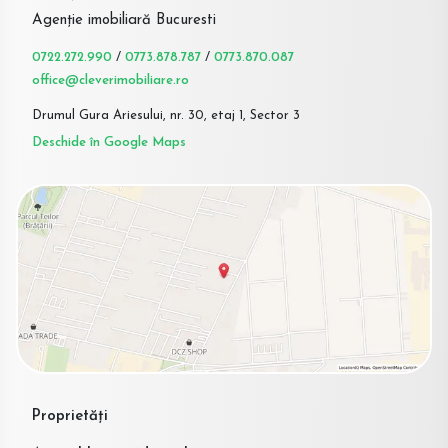
Agenție imobiliară Bucuresti
0722.272.990
/
0773.878.787
/
0773.870.087
office@cleverimobiliare.ro
Drumul Gura Ariesului, nr. 30, etaj 1, Sector 3
Deschide în Google Maps
Proprietăți