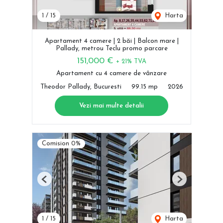
1
/
15
Harta
Apartament 4 camere | 2 băi | Balcon mare |
Pallady, metrou Teclu promo parcare
151,000 €
+ 21% TVA
Apartament cu 4 camere de vânzare
Theodor Pallady, Bucuresti
99.15 mp
2026
Vezi mai multe detalii
Comision 0%
Previous
Next
1
/
15
Harta