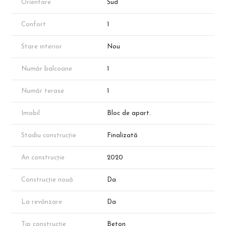
Orientare
Sud
Confort
1
Stare interior
Nou
Număr balcoane
1
Număr terase
1
Imobil
Bloc de apart.
Stadiu construcție
Finalizată
An construcție
2020
Construcție nouă
Da
La revânzare
Da
Tip construcție
Beton