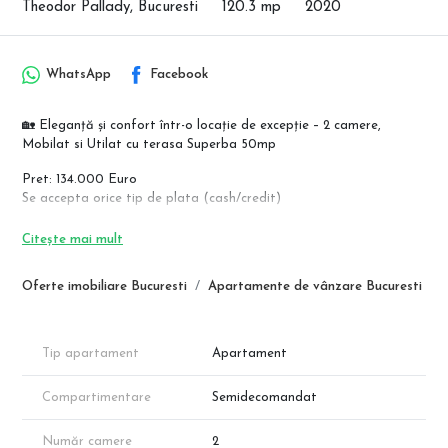
Theodor Pallady, Bucuresti
120.3 mp
2020
WhatsApp
Facebook
🏡 Eleganță și confort într-o locație de excepție – 2 camere,
Mobilat si Utilat cu terasa Superba 50mp
Pret: 134.000 Euro
Se accepta orice tip de plata (cash/credit)
Un apartament primitor, unde confortul și accesibilitatea se
Citește mai mult
împletesc armonios. Situat într-un complex rezidențial modern, și
acces securizat, acest apartament oferă un echilibru perfect între
Oferte imobiliare Bucuresti
Apartamente de vânzare Bucuresti
spatiu util generos si intimitate. Terasa este locul perfect pentru
relaxare, aceasta avand o suprafata generoasa.
Apartament 2 camere | Mobilat & Utilat Premium | Titan -
Tip apartament
Apartament
Pallady, Sector 3
📍 Locație: Drumul Gura Putnei
Compartimentare
Semidecomandat
🏢 Bloc finalizat în 2020 | 65.8 mp utili | terasa de 50mp si balcon
de 5mp
Număr camere
2