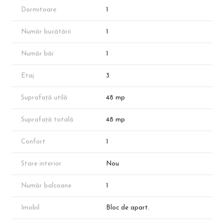
Mobilat/Utilat parțial: Bucătărie echipată cu plită, chiuvetă și
Dormitoare
1
hotă; dormitor cu pat; dotat cu mașină de spălat rufe.
Locație și Accesibilitate:
Număr bucătării
1
Situat pe Strada Soldat Ghețu Anghel, în apropierea zonei
comerciale Pallady (IKEA, Leroy Merlin, Jumbo) și a incintei Comat
Număr băi
1
Electro.
Transport public: Acces facil la liniile de autobuz 253, 330, 103 și
Etaj
3
linia de noapte N104.
Status Juridic și Predare:
Suprafață utilă
48 mp
Toate documentele sunt pregătite pentru semnarea actului de
vânzare-cumpărare.
Suprafață totală
48 mp
Predarea apartamentului se face în termen de 2 luni.
Confort
1
Preț: 96.000 Euro
Stare interior
Nou
Număr balcoane
1
Imobil
Bloc de apart.