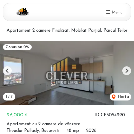
Meniu
Apartament 2 camere Finalizat, Mobilat Parțial, Parcul Teilor
Comision 0%
Previous
Nex
1
/
7
Harta
96,000 €
ID CP3054990
Apartament cu 2 camere de vânzare
Theodor Pallady, Bucuresti
48 mp
2026