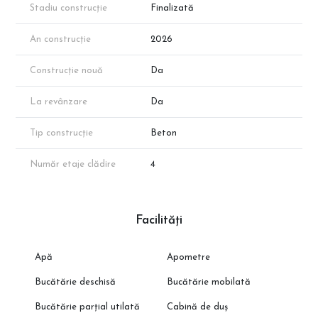
Stadiu construcție
Finalizată
An construcție
2026
Construcție nouă
Da
La revânzare
Da
Tip construcție
Beton
Număr etaje clădire
4
Facilități
Apă
Apometre
Bucătărie deschisă
Bucătărie mobilată
Bucătărie parțial utilată
Cabină de duș