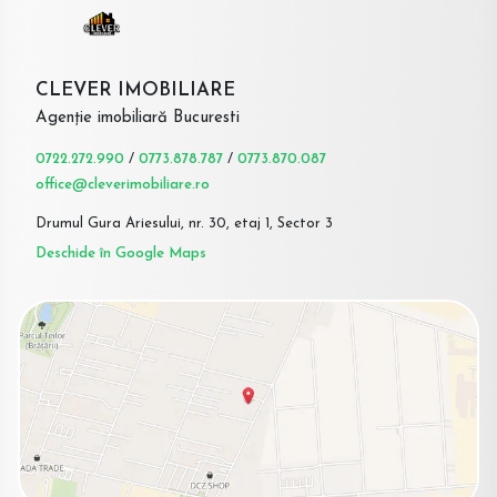
CLEVER IMOBILIARE
Agenție imobiliară Bucuresti
0722.272.990
/
0773.878.787
/
0773.870.087
office@cleverimobiliare.ro
Drumul Gura Ariesului, nr. 30, etaj 1, Sector 3
Deschide în Google Maps