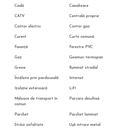
Cadă
Canalizare
CATV
Centrală proprie
Contor electric
Contor gaz
Curent
Curte comună
Faianță
Ferestre PVC
Gaz
Geamuri termopan
Gresie
Iluminat stradal
Încălzire prin pardoseală
Internet
Izolație exterioară
Lift
Mijloace de transport în
Parcare deschisă
comun
Parchet
Parchet laminat
Străzi asfaltate
Ușă intrare metal