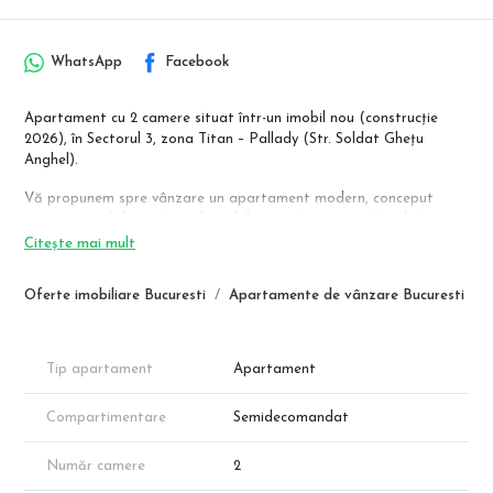
WhatsApp
Facebook
Apartament cu 2 camere situat într-un imobil nou (construcție
2026), în Sectorul 3, zona Titan – Pallady (Str. Soldat Ghețu
Anghel).
Vă propunem spre vânzare un apartament modern, conceput
pentru un stil de viață confortabil, situat într-o zonă în plină
expansiune. Locuința beneficiază de dotări de ultimă generație și
Citește mai mult
o compartimentare optimă.
Oferte imobiliare Bucuresti
Apartamente de vânzare Bucuresti
Detalii Spațiu (Suprafață totală 48 mp):
Living + Bucătărie open-space: Un spațiu primitor și luminos.
Dormitor: Liniștit, ideal pentru odihnă.
Baie, Hol și Balcon
Tip apartament
Apartament
Etaj 3 din 4
Compartimentare
Semidecomandat
Confort Termic: Sistem modern de încălzire în pardoseală și
centrală proprie, oferind eficiență energetică și un plus de spațiu
(fără calorifere inestetice).
Număr camere
2