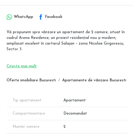
WhatsApp
Facebook
Vă propunem spre vânzare un apartament de 2 camere, situat în
cadrul Arena Residence, un proiect rezidențial nou și modern,
amplasat excelent în cartierul Salajan – zona Nicolae Grigorescu,
Sector 3.
Apartamentul este spațios și luminos, cu compartimentare clasică,
bucătărie separată și balcon generos, ideal atât pentru locuire
Citește mai mult
personală, cât și pentru investiție. Ansamblul beneficiază de
adăpost de protecție civilă, finisaje moderne și o construcție
Oferte imobiliare Bucuresti
Apartamente de vânzare Bucuresti
solidă, orientată către confort pe termen lung.
Vânzare direct de la dezvoltator – 0% comision.
Compartimentare & suprafețe (conform planului)
Tip apartament
Apartament
Cameră de zi: 19,35 mp
Dormitor: 13,25 mp
Compartimentare
Decomandat
Bucătărie separată: 8,05 mp
Baie: 4,65 mp
Număr camere
2
Hol: 5,20 mp
Balcon: 12,65 mp