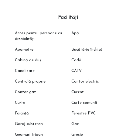
Facilități
Acces pentru persoane cu
Apă
dizabilități
Apometre
Bucătărie închisă
Cabină de duș
Cadă
Canalizare
CATV
Centrală proprie
Contor electric
Contor gaz
Curent
Curte
Curte comună
Faianță
Ferestre PVC
Garaj subteran
Gaz
Geamuri tripan
Gresie