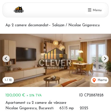
Meniu
Ap 2 camere decomandat– Salajan / Nicolae Grigorescu
Previous
Nex
1
/
12
Harta
120,000 €
ID CP2887828
+ 21% TVA
Apartament cu 2 camere de vânzare
Nicolae Grigorescu, Bucuresti
63.15 mp
2025