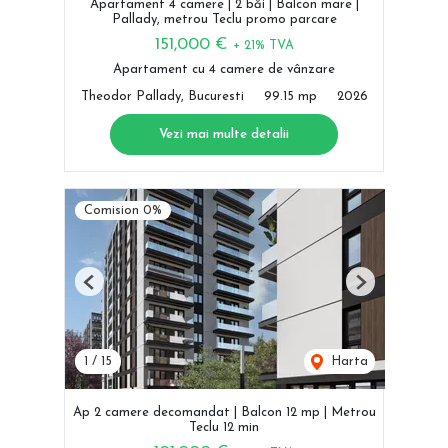
Apartament 4 camere | 2 băi | Balcon mare |
Pallady, metrou Teclu promo parcare
151,000 €
+ 21% TVA
Apartament cu 4 camere de vânzare
Theodor Pallady, Bucuresti
99.15 mp
2026
Vezi mai multe detalii
Comision 0%
Previous
Next
1
/
15
Harta
Ap 2 camere decomandat | Balcon 12 mp | Metrou
Teclu 12 min