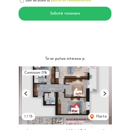
Sunt de acord cu
politica de confidențialitate
Solicită vizionare
Te-ar putea interesa și:
Comision 0%
Previous
Next
1
/
15
Harta