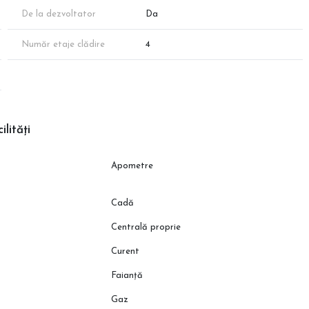
De la dezvoltator
Da
Număr etaje clădire
4
ilități
Apometre
Cadă
Centrală proprie
Curent
Faianță
Gaz