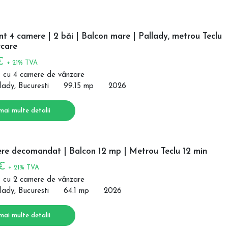
 4 camere | 2 băi | Balcon mare | Pallady, metrou Teclu
care
 €
+ 21% TVA
 cu 4 camere de vânzare
lady, Bucuresti
99.15 mp
2026
mai multe detalii
re decomandat | Balcon 12 mp | Metrou Teclu 12 min
 €
+ 21% TVA
 cu 2 camere de vânzare
lady, Bucuresti
64.1 mp
2026
mai multe detalii