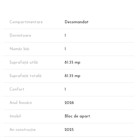
Compartimentare
Decomandat
Dormitoare
1
Număr băi
1
Suprafață utilă
81.35 mp
Suprafață totală
81.35 mp
Confort
1
Anul finisării
2026
Imobil
Bloc de apart.
An construcție
2025