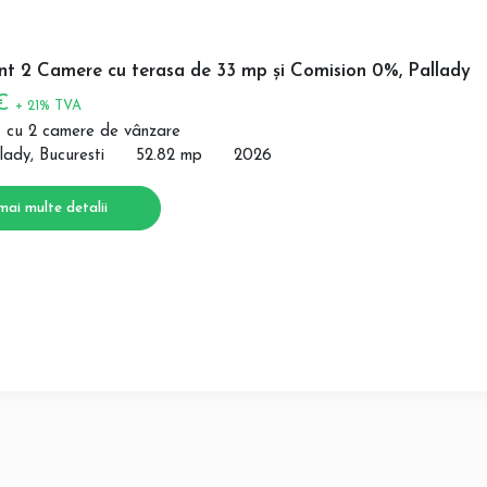
t 2 Camere cu terasa de 33 mp și Comision 0%, Pallady
 €
+ 21% TVA
 cu 2 camere de vânzare
lady, Bucuresti
52.82 mp
2026
mai multe detalii