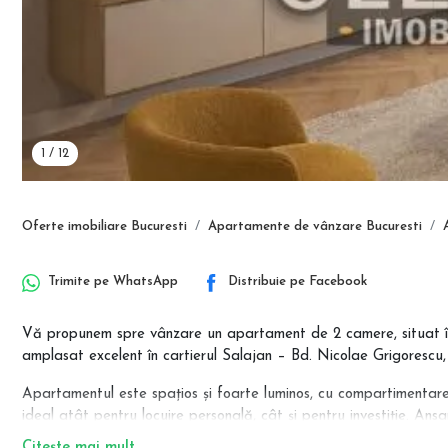
1
/
12
Oferte imobiliare Bucuresti
Apartamente de vânzare Bucuresti
Trimite pe
WhatsApp
Distribuie pe
Facebook
Vă propunem spre vânzare un apartament de 2 camere, situat în 
amplasat excelent în cartierul Salajan – Bd. Nicolae Grigorescu,
Apartamentul este spațios și foarte luminos, cu compartimentare
ideal atât pentru locuire personală, cât și pentru investiție. An
și o construcție solidă, orientată către confort pe termen lung.
Citește mai mult