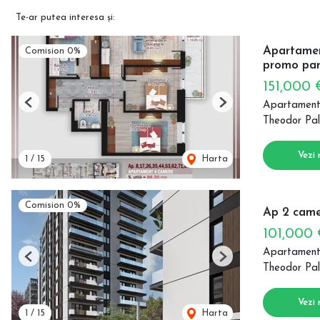
Te-ar putea interesa și:
Apartament
Comision 0%
promo par
151,000
Apartament
Previous
Next
Theodor Pal
Vezi 
1
/
15
Harta
Comision 0%
Ap 2 came
101,000
Apartament
Previous
Next
Theodor Pal
Vezi 
1
/
15
Harta