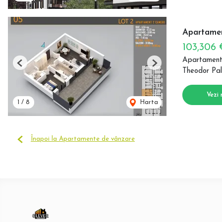
Apartamen
103,306
Apartament
Previous
Next
Theodor Pal
Vezi 
1
/
8
Harta
Înapoi la Apartamente de vânzare