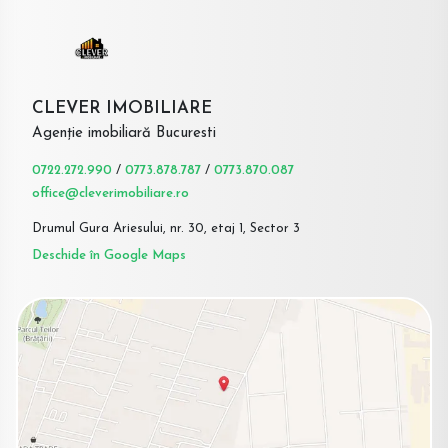
CLEVER IMOBILIARE
Agenție imobiliară Bucuresti
0722.272.990
/
0773.878.787
/
0773.870.087
office@cleverimobiliare.ro
Drumul Gura Ariesului, nr. 30, etaj 1, Sector 3
Deschide în Google Maps