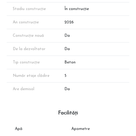
Decathlon.
Transport in comun: Statii STB in proximitate si conexiune facila
Stadiu construcție
În construcție
catre metrou.
Infrastructura modernizata si in continua expansiune.
An construcție
2026
Alege o locuinta construita cu atentie la detalii, potrivita atat
Construcție nouă
Da
pentru rezidenta, cat si pentru o investitie sigura pe termen lung.
Nota: Imaginile au titlu de prezentare.
De la dezvoltator
Da
Tip construcție
Beton
Număr etaje clădire
5
Are demisol
Da
Facilități
Apă
Apometre