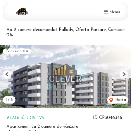
Meniu
Ap 2 camere decomandat Pallady, Oferta Parcare, Comision
0%
Comision 0%
Previous
Nex
1
/
8
Harta
91,736 €
ID CP3046346
+ 21% TVA
Apartament cu 2 camere de vânzare