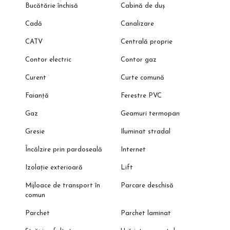
Bucătărie închisă
Cabină de duș
Cadă
Canalizare
CATV
Centrală proprie
Contor electric
Contor gaz
Curent
Curte comună
Faianță
Ferestre PVC
Gaz
Geamuri termopan
Gresie
Iluminat stradal
Încălzire prin pardoseală
Internet
Izolație exterioară
Lift
Mijloace de transport în
Parcare deschisă
comun
Parchet
Parchet laminat