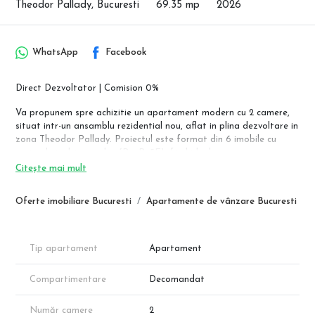
Theodor Pallady, Bucuresti
69.35 mp
2026
WhatsApp
Facebook
Direct Dezvoltator | Comision 0%
Va propunem spre achizitie un apartament modern cu 2 camere,
situat intr-un ansamblu rezidential nou, aflat in plina dezvoltare in
zona Theodor Pallady. Proiectul este format din 6 imobile cu
regim de inaltime redus (Ds+P+5E), fiind ideal pentru cei care
cauta un echilibru intre confortul tehnologiei moderne si
Citește mai mult
accesibilitatea urbana.
Oferte imobiliare Bucuresti
Apartamente de vânzare Bucuresti
Compartimentare Inteligenta si Suprafete (conform schita):
Apartamentul beneficiaza de o compartimentare functionala, cu o
suprafata utila totala care maximizeaza fiecare metru patrat:
Tip apartament
Apartament
Living primitor: 21.19 mp
Dormitor spatios: 13.01 mp
Compartimentare
Decomandat
Bucatarie separata: 9.84 mp
Baie moderna: 4.50 mp
Hol: 6.91 mp
Număr camere
2