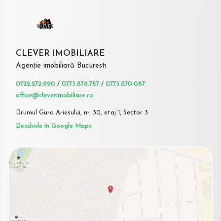
CLEVER IMOBILIARE
Agenție imobiliară Bucuresti
0722.272.990
/
0773.878.787
/
0773.870.087
office@cleverimobiliare.ro
Drumul Gura Ariesului, nr. 30, etaj 1, Sector 3
Deschide în Google Maps