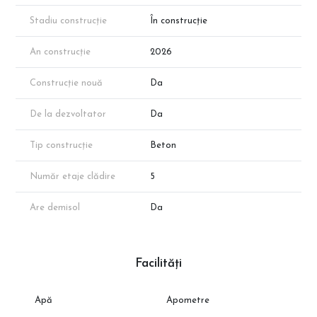
Transport in comun: Statii STB in proximitate si conexiune facila
catre metrou.
Stadiu construcție
În construcție
Infrastructura modernizata si in continua expansiune.
An construcție
2026
Alege o locuinta construita cu atentie la detalii, potrivita atat
pentru rezidenta, cat si pentru o investitie sigura pe termen lung.
Construcție nouă
Da
Nota: Imaginile au titlu de prezentare.
De la dezvoltator
Da
Tip construcție
Beton
Număr etaje clădire
5
Are demisol
Da
Facilități
Apă
Apometre