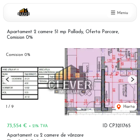
Meniu
Apartament 2 camere 51 mp Pallady, Oferta Parcare,
Comision 0%
Comision 0%
Previous
Nex
1
/
9
Harta
73,554 €
ID CP3211765
+ 21% TVA
Apartament cu 2 camere de vânzare