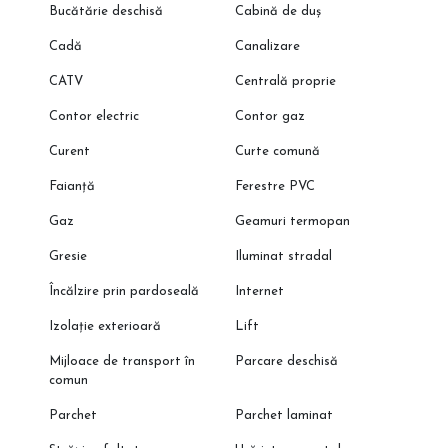
Bucătărie deschisă
Cabină de duș
Cadă
Canalizare
CATV
Centrală proprie
Contor electric
Contor gaz
Curent
Curte comună
Faianță
Ferestre PVC
Gaz
Geamuri termopan
Gresie
Iluminat stradal
Încălzire prin pardoseală
Internet
Izolație exterioară
Lift
Mijloace de transport în
Parcare deschisă
comun
Parchet
Parchet laminat