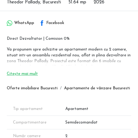
Theodor Pallady, Bucuresti
51.64 mp
2026
WhatsApp
Facebook
Direct Dezvoltator | Comision 0%
Va propunem spre achizitie un apartament modern cu 2 camere,
situat intr-un ansamblu rezidential nou, aflat in plina dezvoltare in
zona Theodor Pallady. Proiectul este format din 6 imobile cu
regim de inaltime redus (Ds+P+5E), fiind ideal pentru cei care
cauta un echilibru intre confortul tehnologiei moderne si
Citește mai mult
accesibilitatea urbana.
Oferte imobiliare Bucuresti
Apartamente de vânzare Bucuresti
Compartimentare Inteligenta si Suprafete (conform schita):
Apartamentul beneficiaza de o compartimentare functionala, cu o
suprafata utila totala care maximizeaza fiecare metru patrat:
Tip apartament
Apartament
Living + bucatarie semi-deschisa: 21.21 mp
Dormitor spatios: 12.02 mp
Compartimentare
Semidecomandat
Baie moderna: 4.50 mp
Hol: 3.39 mp
Balcon: 10.52 mp (perfecta pentru momente de relaxare)
Număr camere
2