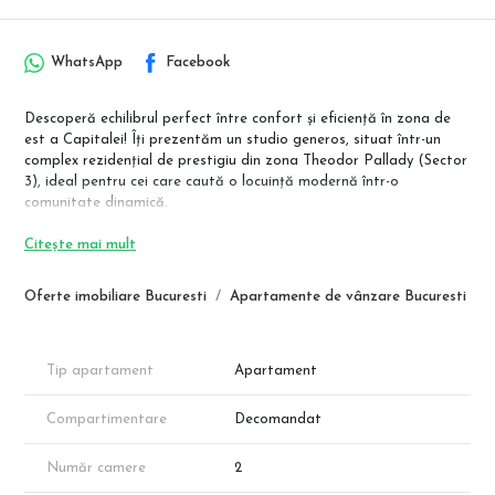
WhatsApp
Facebook
Descoperă echilibrul perfect între confort și eficiență în zona de
est a Capitalei! Îți prezentăm un studio generos, situat într-un
complex rezidențial de prestigiu din zona Theodor Pallady (Sector
3), ideal pentru cei care caută o locuință modernă într-o
comunitate dinamică.
✨ Detalii Tehnice:
Citește mai mult
Suprafață Utilă: 39.32 mp.
Balcon: 5.45 mp.
Oferte imobiliare Bucuresti
Apartamente de vânzare Bucuresti
Compartimentare Inteligentă:
Living + Bucătărie: 22.1 mp.
Dormitor: 12.6 mp.
Baie: 4.60 mp.
Tip apartament
Apartament
Dotări Premium: Încălzire prin pardoseală, centrală termică
Compartimentare
Decomandat
proprie, ferestre generoase pentru luminozitate sporită și finisaje
complete la alegere.
Număr camere
2
💰 Oferte de Preț (în funcție de avans):