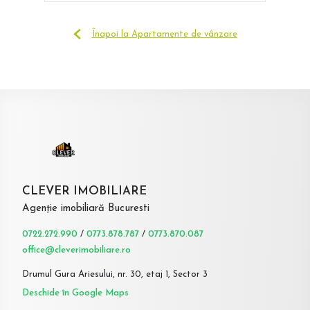
Înapoi la Apartamente de vânzare
CLEVER IMOBILIARE
Agenție imobiliară Bucuresti
0722.272.990
/
0773.878.787
/
0773.870.087
office@cleverimobiliare.ro
Drumul Gura Ariesului, nr. 30, etaj 1, Sector 3
Deschide în Google Maps