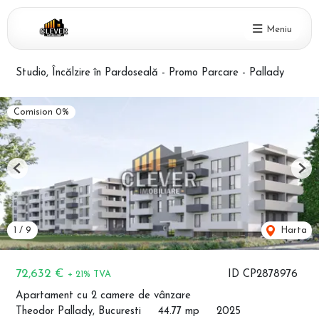
Meniu
Studio, Încălzire în Pardoseală - Promo Parcare - Pallady
Comision 0%
Previous
Nex
1
/
9
Harta
72,632 €
ID CP2878976
+ 21% TVA
Apartament cu 2 camere de vânzare
Theodor Pallady, Bucuresti
44.77 mp
2025