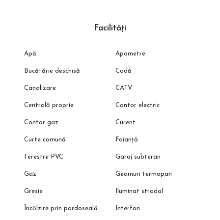
Facilități
Apă
Apometre
Bucătărie deschisă
Cadă
Canalizare
CATV
Centrală proprie
Contor electric
Contor gaz
Curent
Curte comună
Faianță
Ferestre PVC
Garaj subteran
Gaz
Geamuri termopan
Gresie
Iluminat stradal
Încălzire prin pardoseală
Interfon