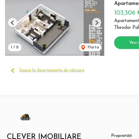
Apartamen
103,306
Apartament
Previous
Next
Theodor Pal
Vezi 
1
/
8
Harta
Înapoi la Apartamente de vânzare
CLEVER IMOBILIARE
Proprietăți