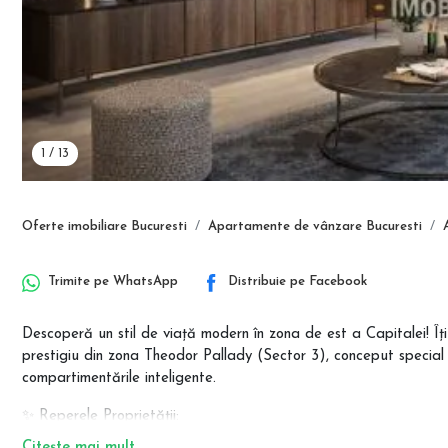
1
/
13
Oferte imobiliare Bucuresti
Apartamente de vânzare Bucuresti
Trimite pe
WhatsApp
Distribuie pe
Facebook
Descoperă un stil de viață modern în zona de est a Capitalei! Îți
prestigiu din zona Theodor Pallady (Sector 3), conceput special 
compartimentările inteligente.
✨ Reperele Proprietății:
Suprafață Utilă: 40.95 mp + Balcon de 5.20 mp.
Citește mai mult