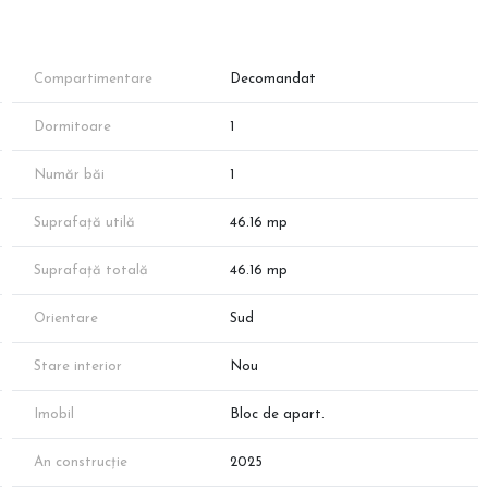
0 mp), Baie (4.90 mp) și Hol (2.50 mp).
 ferestre mari pentru lumină naturală și finisaje la alegere.
itate selectă.
Compartimentare
Decomandat
Dormitoare
1
.
Număr băi
1
Suprafață utilă
46.16 mp
Suprafață totală
46.16 mp
Orientare
Sud
apid la:
Stare interior
Nou
Imobil
Bloc de apart.
liare.ro pentru a descoperi întreaga noastră ofertă de peste 1000
An construcție
2025