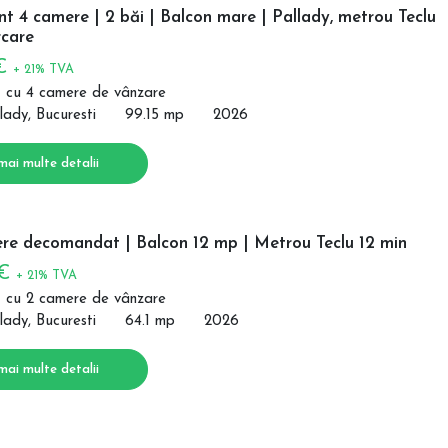
 4 camere | 2 băi | Balcon mare | Pallady, metrou Teclu
care
 €
+ 21% TVA
 cu 4 camere de vânzare
lady, Bucuresti
99.15 mp
2026
mai multe detalii
re decomandat | Balcon 12 mp | Metrou Teclu 12 min
 €
+ 21% TVA
 cu 2 camere de vânzare
lady, Bucuresti
64.1 mp
2026
mai multe detalii