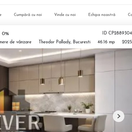
e
Cumpără cu noi
Vinde cu noi
Echipa noastră
C
n 0%
ID CP2889304
mere de vânzare
Theodor Pallady, Bucuresti
46.16 mp
2025
Next