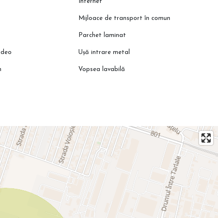
Internet
Mijloace de transport în comun
Parchet laminat
ideo
Ușă intrare metal
n
Vopsea lavabilă