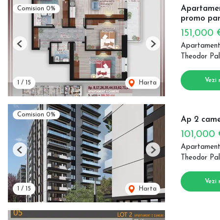
Apartament
Comision 0%
promo par
151,000
Apartament
Previous
Next
Theodor Pal
Vezi 
1
/
15
Harta
Comision 0%
Ap 2 came
101,000
Apartament
Previous
Next
Theodor Pal
Vezi 
1
/
15
Harta