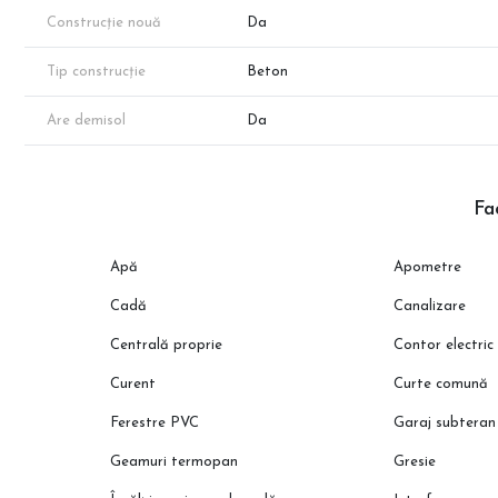
Notă: Disponibilitatea poate varia. Suprafața exactă va rezulta
Construcție nouă
Da
Randarile au rol strict de prezentare.
Tip construcție
Beton
📞 Programează acum o vizionare direct la reprezentantul dezvol
Are demisol
Da
Fac
Apă
Apometre
Cadă
Canalizare
Centrală proprie
Contor electric
Curent
Curte comună
Ferestre PVC
Garaj subteran
Geamuri termopan
Gresie