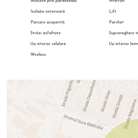
Încălzire prin pardoseală
Interfon
Izolație exterioară
Lift
Parcare acoperită
Parchet
Străzi asfaltate
Supraveghere v
Uși interior celulare
Uși interior lem
Wireless