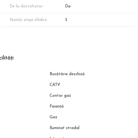
 în urma măsurătorilor cadastrale.
De la dezvoltator
Da
Număr etaje clădire
3
tatorului!
ilități
Bucătărie deschisă
CATV
Contor gaz
Faianță
Gaz
Iluminat stradal