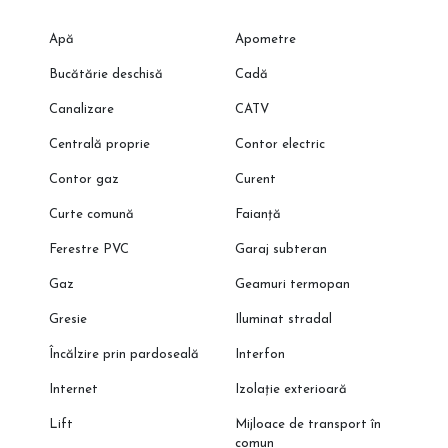
Apă
Apometre
Bucătărie deschisă
Cadă
Canalizare
CATV
Centrală proprie
Contor electric
Contor gaz
Curent
Curte comună
Faianță
Ferestre PVC
Garaj subteran
Gaz
Geamuri termopan
Gresie
Iluminat stradal
Încălzire prin pardoseală
Interfon
Internet
Izolație exterioară
Lift
Mijloace de transport în
comun