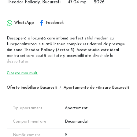
Theodor Pallady, Bucuresti
47.04 mp
2026
WhatsApp
Facebook
Descoperă o locuință care îmbină perfect stilul modern cu
funcționalitatea, situată într-un complex rezidențial de prestigiu
din zona Theodor Pallady (Sector 3). Acest studio este ideal
pentru cei care caută calitate și accesibilitate direct de la
dezvoltator.
✨ Detalii Tehnice:
Citește mai mult
Suprafață Utilă: 40.50 mp.
Balcon: 6.55 mp.
Oferte imobiliare Bucuresti
Apartamente de vânzare Bucuresti
Compartimentare Inteligentă:
Living + Bucătărie: 20.10 mp.
Dormitor: 12.45 mp.
Baie: 4.60 mp.
Tip apartament
Apartament
Hol: 3.40 mp.
Compartimentare
Decomandat
Dotări Premium: Încălzire prin pardoseală, centrală termică
proprie, ferestre mari pentru luminozitate optimă și finisaje
Număr camere
2
complete la alegerea viitorilor locatari.