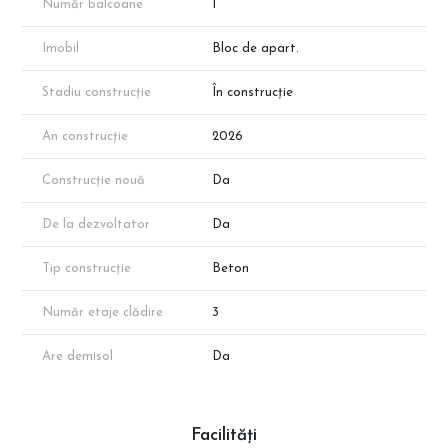
Număr balcoane
1
vânzări. Suprafața exactă va reieși în urma măsurătorilor
cadastrale.
Imobil
Bloc de apart.
📞 Programează acum o vizionare cu reprezentantul direct al
dezvoltatorului!
Stadiu construcție
În construcție
An construcție
2026
Construcție nouă
Da
De la dezvoltator
Da
Tip construcție
Beton
Număr etaje clădire
3
Are demisol
Da
Facilități