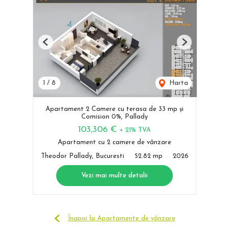
Previous
Next
1
/
8
Harta
Apartament 2 Camere cu terasa de 33 mp și
Comision 0%, Pallady
103,306 €
+ 21% TVA
Apartament cu 2 camere de vânzare
Theodor Pallady, Bucuresti
52.82 mp
2026
Vezi mai multe detalii
Înapoi la Apartamente de vânzare