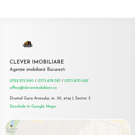
CLEVER IMOBILIARE
Agenție imobiliară Bucuresti
0722.272.990
/
0773.878.787
/
0773.870.087
office@cleverimobiliare.ro
Drumul Gura Ariesului, nr. 30, etaj 1, Sector 3
Deschide în Google Maps