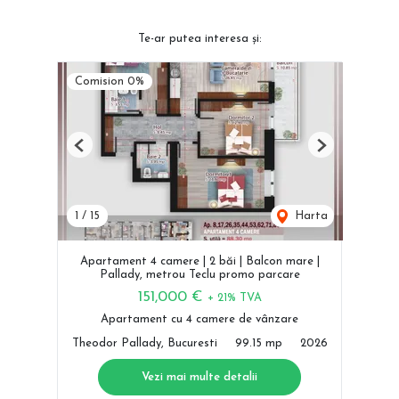
Te-ar putea interesa și:
Comision 0%
Previous
Next
1
/
15
Harta
Apartament 4 camere | 2 băi | Balcon mare |
Pallady, metrou Teclu promo parcare
151,000 €
+ 21% TVA
Apartament cu 4 camere de vânzare
Theodor Pallady, Bucuresti
99.15 mp
2026
Vezi mai multe detalii