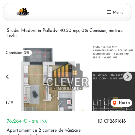
Meniu
Studio Modern în Pallady: 40.50 mp, 0% Comision, metrou
Teclu
Comision 0%
Previous
Nex
1
/
9
Harta
76,264 €
ID CP2891618
+ 21% TVA
Apartament cu 2 camere de vânzare