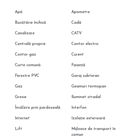
Apă
Apometre
Bucătărie închisă
Cadă
Canalizare
CATV
Centrală proprie
Contor electric
Contor gaz
Curent
Curte comună
Faianță
Ferestre PVC
Garaj subteran
Gaz
Geamuri termopan
Gresie
Iluminat stradal
Încălzire prin pardoseală
Interfon
Internet
Izolație exterioară
Lift
Mijloace de transport în
comun