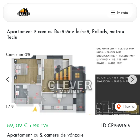
Meniu
Apartament 2 cam cu Bucătărie Închisă, Pallady, metrou
Teclu
Comision 0%
Previous
Nex
1
/
9
Harta
89,102 €
ID CP2891619
+ 21% TVA
Apartament cu 2 camere de vânzare