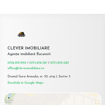
CLEVER IMOBILIARE
Agenție imobiliară Bucuresti
0722.272.990
/
0773.878.787
/
0773.870.087
office@cleverimobiliare.ro
Drumul Gura Ariesului, nr. 30, etaj 1, Sector 3
Deschide în Google Maps