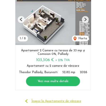
Previous
Next
1
/
8
Harta
Apartament 2 Camere cu terasa de 33 mp și
Comision 0%, Pallady
103,306 €
+ 21% TVA
Apartament cu 2 camere de vânzare
Theodor Pallady, Bucuresti
52.82 mp
2026
Vezi mai multe detalii
Înapoi la Apartamente de vânzare