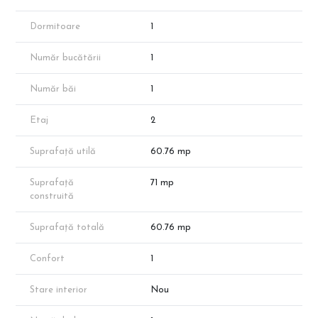
complete la alegerea viitorilor locatari.
Dormitoare
1
💰 Oferte de Preț (în funcție de avans):
Preț Avans 50%: 89.102 Euro + TVA (Include reducere de 50%
Număr bucătării
1
pentru parcare).
Preț Avans 15%: 92.140 Euro + TVA.
Număr băi
1
🚗 Opțiuni Parcare (TVA inclus):
Parcare descoperită: 7.000 Euro.
Etaj
2
Parcare subterană acoperită: 11.000 Euro.
Suprafață utilă
60.76 mp
📍 Locație și Facilități:
Situat strategic în zona Titan-Theodor Pallady, complexul oferă:
Transport: Acces facil către stația de metrou Nicolae Teclu.
Suprafață
71 mp
Educație: Unități de învățământ (școli, grădinițe, licee) în
construită
apropiere.
Recreere: Parcul Teilor, Parcul Titanii și Parcul IOR.
Suprafață totală
60.76 mp
Shopping: IKEA, Auchan, Leroy Merlin, Park Lake și Mega Mall.
Direct Dezvoltator - Fără Comision! Vizitează site-ul
Confort
1
CleverImobiliare.ro pentru a descoperi întreaga ofertă de peste
1000 de locuințe disponibile în zona Pallady!
Stare interior
Nou
Notă: Disponibilitatea proprietăților poate varia în funcție de
vânzări. Suprafața exactă va reieși în urma măsurătorilor