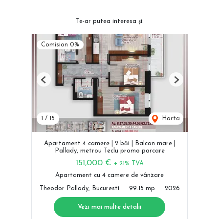
Te-ar putea interesa și:
Comision 0%
Previous
Next
1
/
15
Harta
Apartament 4 camere | 2 băi | Balcon mare |
Pallady, metrou Teclu promo parcare
151,000 €
+ 21% TVA
Apartament cu 4 camere de vânzare
Theodor Pallady, Bucuresti
99.15 mp
2026
Vezi mai multe detalii