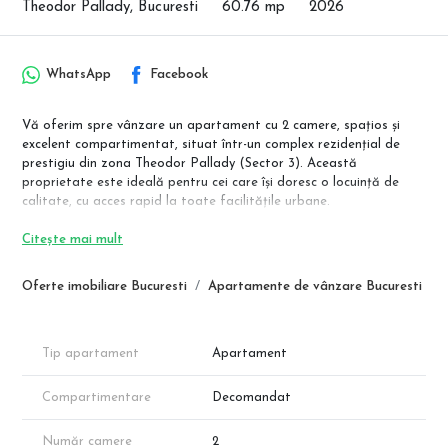
Theodor Pallady, Bucuresti
60.76 mp
2026
WhatsApp
Facebook
Vă oferim spre vânzare un apartament cu 2 camere, spațios și
excelent compartimentat, situat într-un complex rezidențial de
prestigiu din zona Theodor Pallady (Sector 3). Această
proprietate este ideală pentru cei care își doresc o locuință de
calitate, cu acces rapid la toate facilitățile urbane.
✨ Detalii Tehnice:
Citește mai mult
Suprafață Utilă: 51.90 mp.
Balcon: 8.85 mp.
Oferte imobiliare Bucuresti
Apartamente de vânzare Bucuresti
Compartimentare Excelentă:
Living: 18.15 mp, un spațiu generos și luminos.
Bucătărie: 10.30 mp, separată.
Dormitor: 13.70 mp.
Tip apartament
Apartament
Baie: 4.80 mp.
Hol: 5.00 mp.
Compartimentare
Decomandat
Dotări Premium: Încălzire prin pardoseală, centrală termică
Număr camere
2
proprie, ferestre mari pentru luminozitate sporită și finisaje