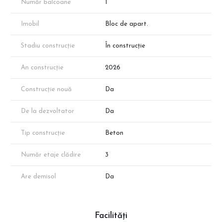
Număr balcoane
1
cadastrale.
📞 Programează acum o vizionare cu reprezentantul direct al
Imobil
Bloc de apart.
dezvoltatorului!
Stadiu construcție
În construcție
An construcție
2026
Construcție nouă
Da
De la dezvoltator
Da
Tip construcție
Beton
Număr etaje clădire
3
Are demisol
Da
Facilități