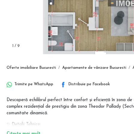
1
/
9
Oferte imobiliare Bucuresti
Apartamente de vânzare Bucuresti
Trimite pe
WhatsApp
Distribuie pe
Facebook
Descoperă echilibrul perfect între confort și eficiență în zona de
complex rezidențial de prestigiu din zona Theodor Pallady (Secto
comunitate dinamică.
✨ Detalii Tehnice:
Suprafață Utilă: 40.79 mp.
Citește mai mult