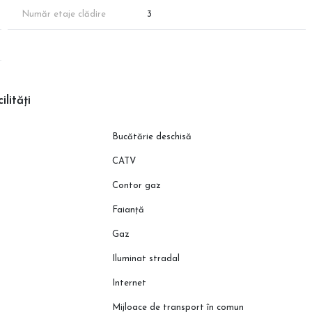
Număr etaje clădire
3
biliare.ro pentru a descoperi întreaga ofertă de peste 1000 de
ilități
ctă va reieși în urma măsurătorilor cadastrale.
Bucătărie deschisă
voltatorului!
CATV
Contor gaz
Faianță
Gaz
Iluminat stradal
Internet
Mijloace de transport în comun