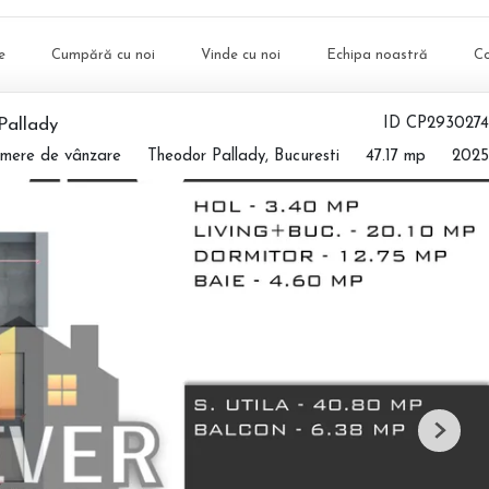
e
Cumpără cu noi
Vinde cu noi
Echipa noastră
C
Pallady
ID CP2930274
mere de vânzare
Theodor Pallady, Bucuresti
47.17 mp
2025
Next