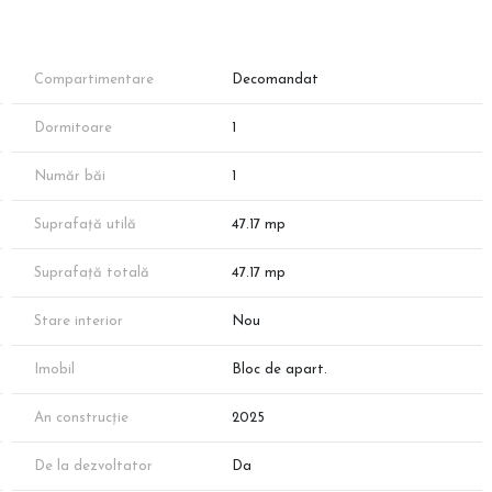
Compartimentare
Decomandat
Dormitoare
1
ie, ferestre generoase pentru luminozitate sporită și finisaje
Număr băi
1
Suprafață utilă
47.17 mp
care).
Suprafață totală
47.17 mp
Stare interior
Nou
Imobil
Bloc de apart.
An construcție
2025
De la dezvoltator
Da