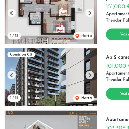
151,000
Apartament
Previous
Next
Theodor Pal
Vezi 
1
/
15
Harta
Comision 0%
Ap 2 came
101,000
Apartament
Previous
Next
Theodor Pal
Vezi 
1
/
15
Harta
Apartamen
103,306