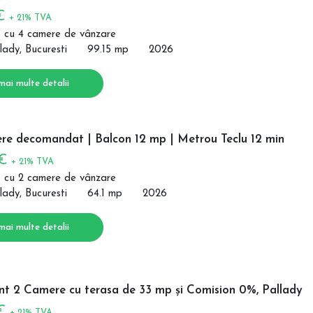
 €
+ 21% TVA
 cu 4 camere de vânzare
lady, Bucuresti
99.15 mp
2026
mai multe detalii
re decomandat | Balcon 12 mp | Metrou Teclu 12 min
 €
+ 21% TVA
 cu 2 camere de vânzare
lady, Bucuresti
64.1 mp
2026
mai multe detalii
t 2 Camere cu terasa de 33 mp și Comision 0%, Pallady
 €
+ 21% TVA