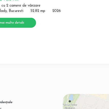
 cu 2 camere de vânzare
lady, Bucuresti
52.82 mp
2026
mai multe detalii
idențiale
i