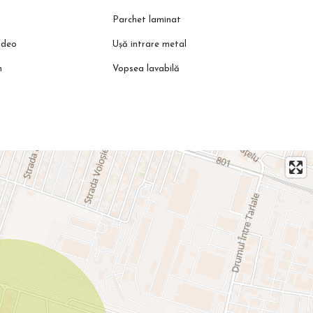
Parchet laminat
ideo
Ușă intrare metal
n
Vopsea lavabilă