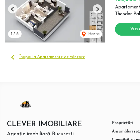
Apartament
Previous
Next
Theodor Pal
Vezi 
1
/
8
Harta
Înapoi la Apartamente de vânzare
CLEVER IMOBILIARE
Proprietăți
Ansambluri rez
Agenție imobiliară Bucuresti
Cumpără cu no