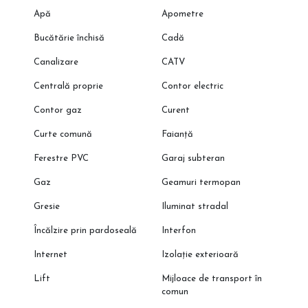
Apă
Apometre
Bucătărie închisă
Cadă
Canalizare
CATV
Centrală proprie
Contor electric
Contor gaz
Curent
Curte comună
Faianță
Ferestre PVC
Garaj subteran
Gaz
Geamuri termopan
Gresie
Iluminat stradal
Încălzire prin pardoseală
Interfon
Internet
Izolație exterioară
Lift
Mijloace de transport în
comun