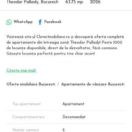
Theodor Pallady, Bucuresti
63.75 mp
2026
WhatsApp
Facebook
Vizitează site-ul CleverImobiliare.ro și descoperă oferta completă
de apartamente din întreaga zonă Theodor Pallady! Peste 1000
de locuințe disponibile, direct de la dezvoltator, fără comision.
Găsește locuința perfectă pentru tine chiar acum!
Apartament nou cu 2 camere – LOT 3, situat într-un complex
rezidențial modern din zona Theodor Pallady – Sector 3, cu acces
Citește mai mult
rapid la metrou, zone comerciale și facilități urbane complete.
Oferte imobiliare Bucuresti
Apartamente de vânzare Bucuresti
DETALII APARTAMENT:
• Suprafață utilă: 54,27 mp
• Balcon generos: 9,60 mp
• Living: 19,45 mp
Tip apartament
Apartament
• Dormitor: 14,50 mp
• Bucătărie: 9,10 mp
Compartimentare
Decomandat
• Baie: 4,90 mp
• Hol: 6,40 mp
Număr camere
2
• Compartimentare eficientă, ideală pentru un stil de viață