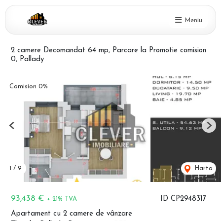
Meniu
2 camere Decomandat 64 mp, Parcare la Promotie comision
0, Pallady
Comision 0%
Previous
Nex
1
/
9
Harta
93,438 €
ID CP2948317
+ 21% TVA
Apartament cu 2 camere de vânzare