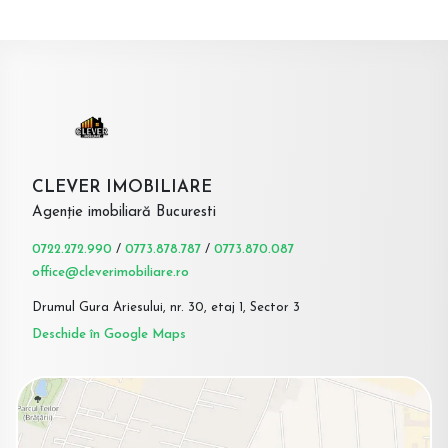
CLEVER IMOBILIARE
Agenție imobiliară Bucuresti
0722.272.990
/
0773.878.787
/
0773.870.087
office@cleverimobiliare.ro
Drumul Gura Ariesului, nr. 30, etaj 1, Sector 3
Deschide în Google Maps