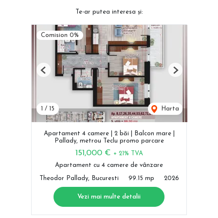
Te-ar putea interesa și:
Comision 0%
Previous
Next
1
/
15
Harta
Apartament 4 camere | 2 băi | Balcon mare |
Pallady, metrou Teclu promo parcare
151,000 €
+ 21% TVA
Apartament cu 4 camere de vânzare
Theodor Pallady, Bucuresti
99.15 mp
2026
Vezi mai multe detalii