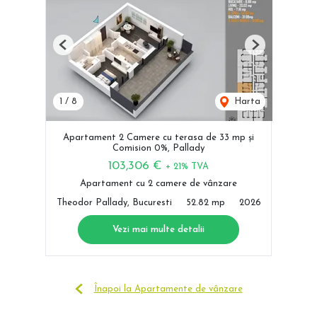
Previous
Next
1
/
8
Harta
Apartament 2 Camere cu terasa de 33 mp și
Comision 0%, Pallady
103,306 €
+ 21% TVA
Apartament cu 2 camere de vânzare
Theodor Pallady, Bucuresti
52.82 mp
2026
Vezi mai multe detalii
Înapoi la Apartamente de vânzare