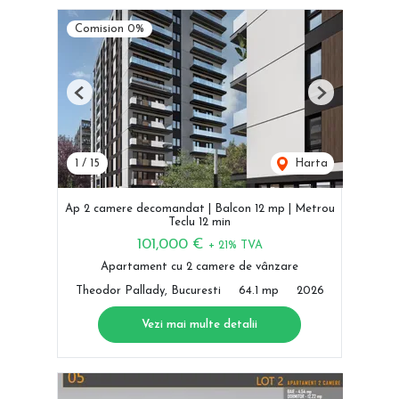
Comision 0%
Previous
Next
1
/
15
Harta
Ap 2 camere decomandat | Balcon 12 mp | Metrou
Teclu 12 min
101,000 €
+ 21% TVA
Apartament cu 2 camere de vânzare
Theodor Pallady, Bucuresti
64.1 mp
2026
Vezi mai multe detalii