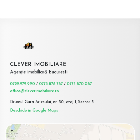
CLEVER IMOBILIARE
Agenție imobiliară Bucuresti
0722.272.990
/
0773.878.787
/
0773.870.087
office@cleverimobiliare.ro
Drumul Gura Ariesului, nr. 30, etaj 1, Sector 3
Deschide în Google Maps