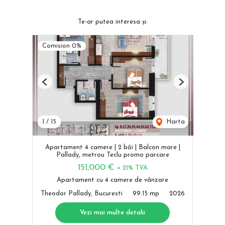
Te-ar putea interesa și:
Comision 0%
Previous
Next
1
/
15
Harta
Apartament 4 camere | 2 băi | Balcon mare |
Pallady, metrou Teclu promo parcare
151,000 €
+ 21% TVA
Apartament cu 4 camere de vânzare
Theodor Pallady, Bucuresti
99.15 mp
2026
Vezi mai multe detalii