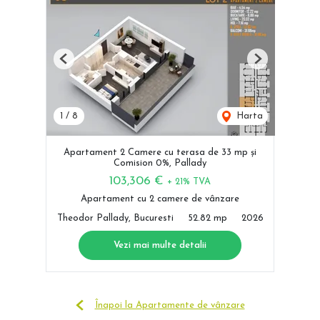
Previous
Next
1
/
8
Harta
Apartament 2 Camere cu terasa de 33 mp și
Comision 0%, Pallady
103,306 €
+ 21% TVA
Apartament cu 2 camere de vânzare
Theodor Pallady, Bucuresti
52.82 mp
2026
Vezi mai multe detalii
Înapoi la Apartamente de vânzare