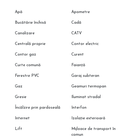
Apă
Apometre
Bucătărie închisă
Cadă
Canalizare
CATV
Centrală proprie
Contor electric
Contor gaz
Curent
Curte comună
Faianță
Ferestre PVC
Garaj subteran
Gaz
Geamuri termopan
Gresie
Iluminat stradal
Încălzire prin pardoseală
Interfon
Internet
Izolație exterioară
Lift
Mijloace de transport în
comun