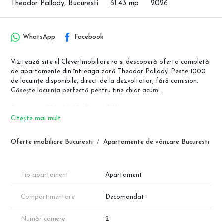
Theodor Pallady, Bucuresti
61.43 mp
2026
WhatsApp
Facebook
Vizitează site-ul CleverImobiliare ro și descoperă oferta completă
de apartamente din întreaga zonă Theodor Pallady! Peste 1000
de locuințe disponibile, direct de la dezvoltator, fără comision.
Găsește locuința perfectă pentru tine chiar acum!
Pret avans 50%: 90.074 Euro + TVA
Pret avans 15%: 93.145 Euro + TVA
Citește mai mult
Reducere de 50% pentru parcare la un avans de 50%
Oferte imobiliare Bucuresti
Apartamente de vânzare Bucuresti
Preturi locuri de parcare:
Parcare descoperita- 7.000 Euro TVA Inclus
Parcare Subterana acoperita-11.000 Euro TVA inclus
Tip apartament
Apartament
Complex rezidential de prestigiu situat in zona Theodor Pallady
Compartimentare
Decomandat
Sector 3, care oferà proprietati spatioase si inteligent
compartimentate, ideale pentru persoanele care cauta o locuinta
de calitate. Complexul ofera acces la spatii verzi generoase, un
Număr camere
2