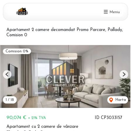
Meniu
Apartament 2 camere decomandat Promo Parcare, Pallady,
Comision 0
Comision 0%
Previous
Nex
1
/
18
Harta
90,074 €
ID CP3033157
+ 21% TVA
Apartament cu 2 camere de vânzare