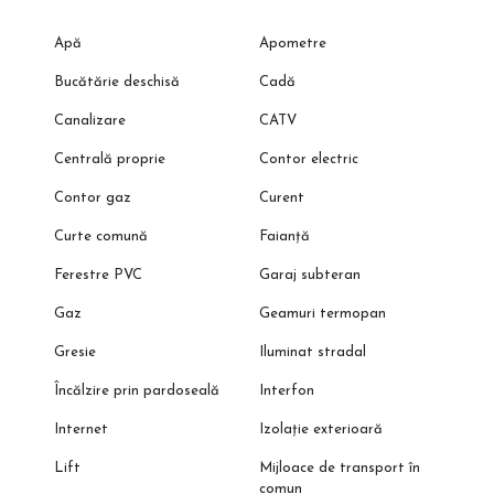
Apă
Apometre
Bucătărie deschisă
Cadă
Canalizare
CATV
Centrală proprie
Contor electric
Contor gaz
Curent
Curte comună
Faianță
Ferestre PVC
Garaj subteran
Gaz
Geamuri termopan
Gresie
Iluminat stradal
Încălzire prin pardoseală
Interfon
Internet
Izolație exterioară
Lift
Mijloace de transport în
comun