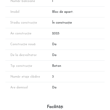
📞 Programează acum o vizionare cu reprezentantul direct al
Număr balcoane
1
dezvoltatorului!
Imobil
Bloc de apart.
Stadiu construcție
În construcție
An construcție
2025
Construcție nouă
Da
De la dezvoltator
Da
Tip construcție
Beton
Număr etaje clădire
3
Are demisol
Da
Facilități