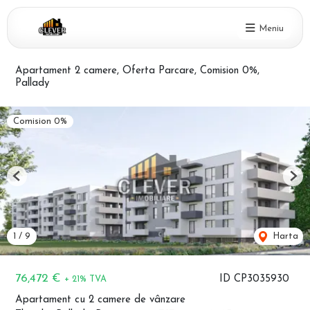
Meniu
Apartament 2 camere, Oferta Parcare, Comision 0%,
Pallady
Comision 0%
Previous
Nex
1
/
9
Harta
76,472 €
ID CP3035930
+ 21% TVA
Apartament cu 2 camere de vânzare