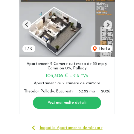
Previous
Next
1
/
8
Harta
Apartament 2 Camere cu terasa de 33 mp și
Comision 0%, Pallady
103,306 €
+ 21% TVA
Apartament cu 2 camere de vânzare
Theodor Pallady, Bucuresti
52.82 mp
2026
Vezi mai multe detalii
Înapoi la Apartamente de vânzare