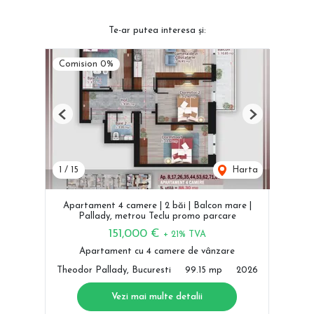
Te-ar putea interesa și:
Comision 0%
Previous
Next
1
/
15
Harta
Apartament 4 camere | 2 băi | Balcon mare |
Pallady, metrou Teclu promo parcare
151,000 €
+ 21% TVA
Apartament cu 4 camere de vânzare
Theodor Pallady, Bucuresti
99.15 mp
2026
Vezi mai multe detalii