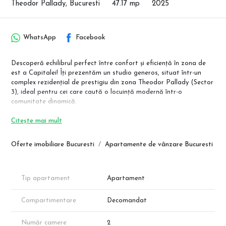
Theodor Pallady, Bucuresti
47.17 mp
2025
WhatsApp
Facebook
Descoperă echilibrul perfect între confort și eficiență în zona de
est a Capitalei! Îți prezentăm un studio generos, situat într-un
complex rezidențial de prestigiu din zona Theodor Pallady (Sector
3), ideal pentru cei care caută o locuință modernă într-o
comunitate dinamică.
✨ Detalii Tehnice:
Citește mai mult
Suprafață Utilă: 40.80 mp.
Balcon: 6.40 mp.
Oferte imobiliare Bucuresti
Apartamente de vânzare Bucuresti
Compartimentare Inteligentă:
Living + Bucătărie: 20.10 mp.
Dormitor: 12.75 mp.
Baie: 4.60 mp.
Tip apartament
Apartament
Hol: 3.40 mp.
Compartimentare
Decomandat
Dotări Premium: Încălzire prin pardoseală, centrală termică
proprie, ferestre generoase pentru luminozitate sporită și finisaje
Număr camere
2
complete la alegere.