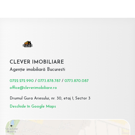
CLEVER IMOBILIARE
Agenție imobiliară Bucuresti
0722.272.990
/
0773.878.787
/
0773.870.087
office@cleverimobiliare.ro
Drumul Gura Ariesului, nr. 30, etaj 1, Sector 3
Deschide în Google Maps