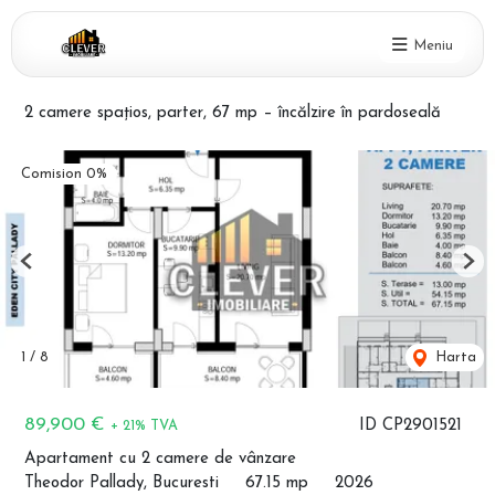
Meniu
2 camere spațios, parter, 67 mp – încălzire în pardoseală
Comision 0%
Previous
Nex
1
/
8
Harta
89,900 €
ID CP2901521
+ 21% TVA
Apartament cu 2 camere de vânzare
Theodor Pallady, Bucuresti
67.15 mp
2026