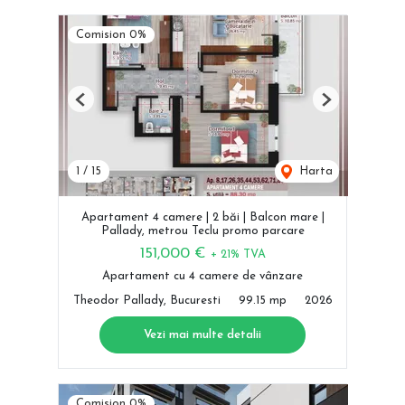
Comision 0%
Previous
Next
1
/
15
Harta
Apartament 4 camere | 2 băi | Balcon mare |
Pallady, metrou Teclu promo parcare
151,000 €
+ 21% TVA
Apartament cu 4 camere de vânzare
Theodor Pallady, Bucuresti
99.15 mp
2026
Vezi mai multe detalii
Comision 0%