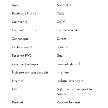
Apă
Apometre
Bucătărie închisă
Cadă
Canalizare
CATV
Centrală proprie
Contor electric
Contor gaz
Curent
Curte comună
Faianță
Ferestre PVC
Gaz
Geamuri termopan
Iluminat stradal
Încălzire prin pardoseală
Interfon
Internet
Izolație exterioară
Lift
Mijloace de transport în
comun
Parchet
Parchet laminat