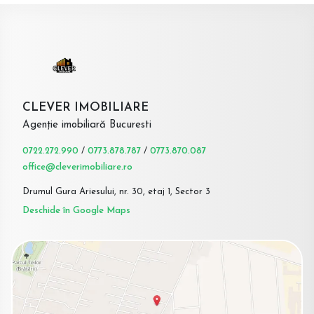
CLEVER IMOBILIARE
Agenție imobiliară Bucuresti
0722.272.990
/
0773.878.787
/
0773.870.087
office@cleverimobiliare.ro
Drumul Gura Ariesului, nr. 30, etaj 1, Sector 3
Deschide în Google Maps