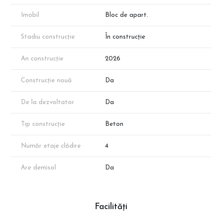
Notă: Apartamentul face parte din portofoliul dezvoltatorului;
Imobil
Bloc de apart.
disponibilitatea poate varia. Suprafața exactă va reieși în urma
măsurătorilor cadastrale.
Stadiu construcție
În construcție
An construcție
2026
Construcție nouă
Da
De la dezvoltator
Da
Tip construcție
Beton
Număr etaje clădire
4
Are demisol
Da
Facilități