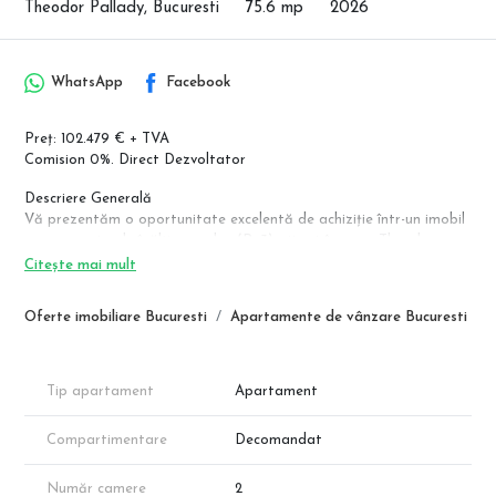
Theodor Pallady, Bucuresti
75.6 mp
2026
WhatsApp
Facebook
Preț: 102.479 € + TVA
Comision 0%. Direct Dezvoltator
Descriere Generală
Vă prezentăm o oportunitate excelentă de achiziție într-un imobil
nou, cu regim de înălțime redus (P+3), situat în zona Theodor
Pallady, Sector 3. Apartamentul este conceput pentru a oferi un
Citește mai mult
echilibru perfect între funcționalitate și confort, fiind ideal atât
pentru rezidență, cât și pentru investiție datorită potențialului
Oferte imobiliare Bucuresti
Apartamente de vânzare Bucuresti
ridicat de creștere al zonei.
Detalii Tehnice și Compartimentare
Conform schiței tehnice, apartamentul dispune de o suprafață
Tip apartament
Apartament
utilă de 51.94 mp, completată de două terase exterioare
generoase:
Compartimentare
Decomandat
Living: 18.41 mp
Bucătărie (închisă): 8.55 mp
Număr camere
2