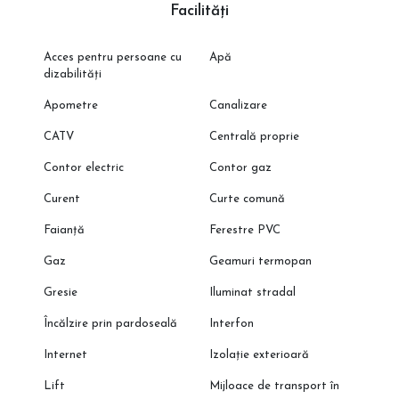
Facilități
Acces pentru persoane cu
Apă
dizabilități
Apometre
Canalizare
CATV
Centrală proprie
Contor electric
Contor gaz
Curent
Curte comună
Faianță
Ferestre PVC
Gaz
Geamuri termopan
Gresie
Iluminat stradal
Încălzire prin pardoseală
Interfon
Internet
Izolație exterioară
Lift
Mijloace de transport în