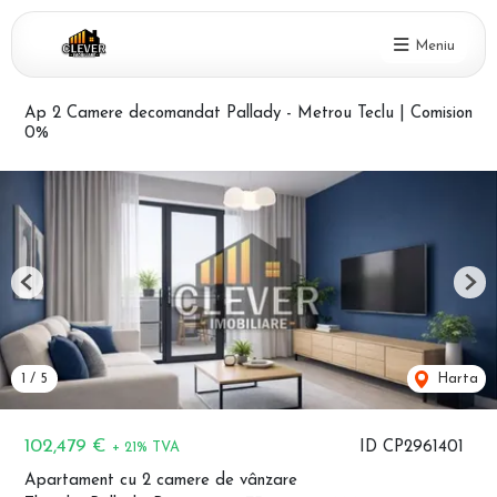
Meniu
Ap 2 Camere decomandat Pallady - Metrou Teclu | Comision
0%
Previous
Nex
1
/
5
Harta
102,479 €
ID CP2961401
+ 21% TVA
Apartament cu 2 camere de vânzare