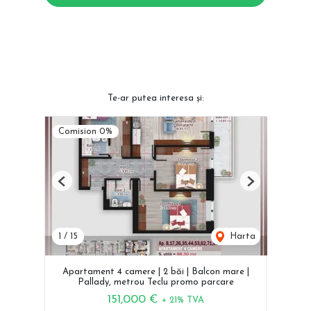
Te-ar putea interesa și:
Comision 0%
Previous
Next
1
/
15
Harta
Apartament 4 camere | 2 băi | Balcon mare |
Pallady, metrou Teclu promo parcare
151,000 €
+ 21% TVA