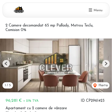
Meniu
2 Camere decomandat 65 mp Pallady, Metrou Teclu,
Comision 0%
Previous
Nex
1
/
5
Harta
96,281 €
ID CP2961423
+ 21% TVA
Apartament cu 2 camere de vânzare