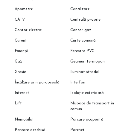
Apometre
Canalizare
CATV
Centrală proprie
Contor electric
Contor gaz
Curent
Curte comună
Faianță
Ferestre PVC
Gaz
Geamuri termopan
Gresie
Iluminat stradal
Încălzire prin pardoseală
Interfon
Internet
Izolație exterioară
Lift
Mijloace de transport în
comun
Nemobilat
Parcare acoperită
Parcare deschisă
Parchet