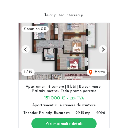
Te-ar putea interesa și:
Comision 0%
Previous
Next
1
/
15
Harta
Apartament 4 camere | 2 băi | Balcon mare |
Pallady, metrou Teclu promo parcare
151,000 €
+ 21% TVA
Apartament cu 4 camere de vânzare
Theodor Pallady, Bucuresti
99.15 mp
2026
Vezi mai multe detalii