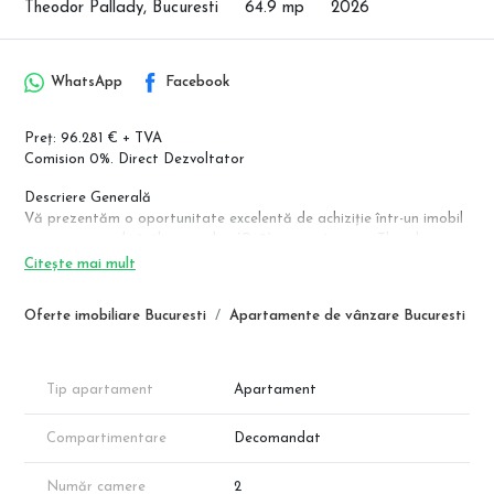
Theodor Pallady, Bucuresti
64.9 mp
2026
WhatsApp
Facebook
Preț: 96.281 € + TVA
Comision 0%. Direct Dezvoltator
Descriere Generală
Vă prezentăm o oportunitate excelentă de achiziție într-un imobil
nou, cu regim de înălțime redus (P+3), situat în zona Theodor
Pallady, Sector 3. Apartamentul este conceput pentru a oferi un
Citește mai mult
echilibru perfect între funcționalitate și confort, fiind ideal atât
pentru rezidență, cât și pentru investiție datorită potențialului
Oferte imobiliare Bucuresti
Apartamente de vânzare Bucuresti
ridicat de creștere al zonei.
Detalii Tehnice și Compartimentare
Conform schiței tehnice, apartamentul dispune de o suprafață
Tip apartament
Apartament
utilă de 53.97 mp, completată de un balcon generos:
Compartimentare
Decomandat
Living: 21.18 mp
Bucătărie (închisă): 8.88 mp
Dormitor: 12.22 mp
Număr camere
2