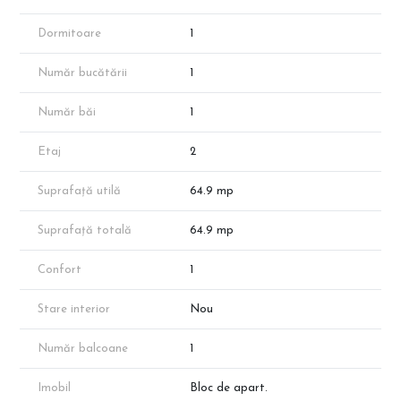
Baie: 4.54 mp
Hol: 7.15 mp
Dormitoare
1
Balcon: 10.93 mp
Număr bucătării
1
Dotări și Avantaje
Sistem de încălzire: Încălzire în pardoseală și centrală termică
individuală.
Număr băi
1
Finisaje Premium: Posibilitatea de a alege finisajele pentru
personalizarea locuinței.
Etaj
2
Localizare: Acces facil către stația de metrou Nicolae Teclu și
zona comercială Pallady (IKEA, Leroy Merlin, Auchan).
Suprafață utilă
64.9 mp
Contact și Oferte Suplimentare
✅ Vizitează CleverImobiliare.ro și explorează oferta completă:
Suprafață totală
64.9 mp
peste 1000 de apartamente în zona Pallady, disponibile direct de
la dezvoltator.
Confort
1
📞 Programează o vizionare cu reprezentantul nostru și alege
locuința perfectă pentru tine!
Stare interior
Nou
Note Importante:
Imaginile au rol de prezentare.
Număr balcoane
1
Apartamentul prezentat face parte din portofoliul
dezvoltatorului, însă disponibilitatea proprietăților poate varia în
Imobil
Bloc de apart.
funcție de vânzări.