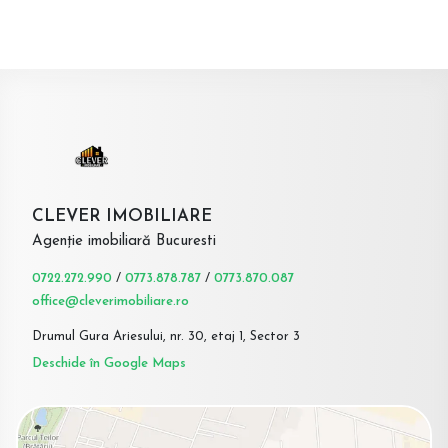
CLEVER IMOBILIARE
Agenție imobiliară Bucuresti
0722.272.990
/
0773.878.787
/
0773.870.087
office@cleverimobiliare.ro
Drumul Gura Ariesului, nr. 30, etaj 1, Sector 3
Deschide în Google Maps