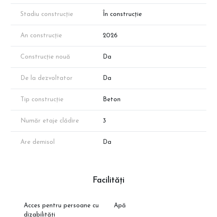
Suprafața apartamentului menționată în anunț este suprafața
aproximativă conform schițelor de prezentare. Suprafața exactă
Stadiu construcție
În construcție
va reieși în urma măsurătorilor cadastrale.
An construcție
2026
Construcție nouă
Da
De la dezvoltator
Da
Tip construcție
Beton
Număr etaje clădire
3
Are demisol
Da
Facilități
Acces pentru persoane cu
Apă
dizabilități