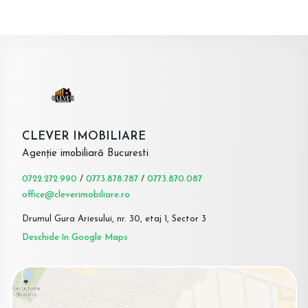
CLEVER IMOBILIARE
Agenție imobiliară Bucuresti
0722.272.990
/
0773.878.787
/
0773.870.087
office@cleverimobiliare.ro
Drumul Gura Ariesului, nr. 30, etaj 1, Sector 3
Deschide în Google Maps