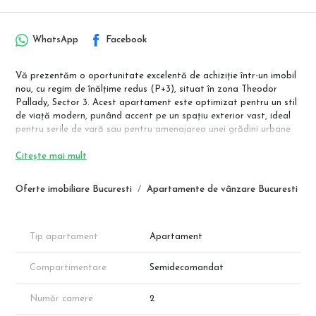
WhatsApp
Facebook
Vă prezentăm o oportunitate excelentă de achiziție într-un imobil
nou, cu regim de înălțime redus (P+3), situat în zona Theodor
Pallady, Sector 3. Acest apartament este optimizat pentru un stil
de viață modern, punând accent pe un spațiu exterior vast, ideal
pentru serile de vară sau pentru amenajarea unei grădini urbane
proprii.
Citește mai mult
Detalii Tehnice și Compartimentare
Conform schiței tehnice, locuința dispune de o suprafață utilă de
Oferte imobiliare Bucuresti
Apartamente de vânzare Bucuresti
41.08 mp, la care se adaugă un balcon generos de 13.43 mp:
Living + Bucătărie (Open Space): 20.31 mp
Dormitor: 12.31 mp
Tip apartament
Apartament
Baie: 4.54 mp
Hol: 3.92 mp
Compartimentare
Semidecomandat
Balcon: 13.43 mp (cu acces din ambele camere principale)
Dotări și Avantaje
Număr camere
2
Preț Competitiv: 80.992 € + TVA.