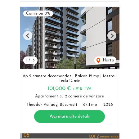
Comision 0%
Previous
Next
1
/
15
Harta
Ap 2 camere decomandat | Balcon 12 mp | Metrou
Teclu 12 min
101,000 €
+ 21% TVA
Apartament cu 2 camere de vânzare
Theodor Pallady, Bucuresti
64.1 mp
2026
Vezi mai multe detalii