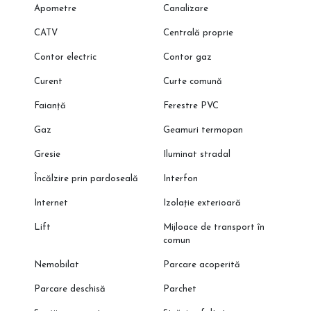
Apometre
Canalizare
CATV
Centrală proprie
Contor electric
Contor gaz
Curent
Curte comună
Faianță
Ferestre PVC
Gaz
Geamuri termopan
Gresie
Iluminat stradal
Încălzire prin pardoseală
Interfon
Internet
Izolație exterioară
Lift
Mijloace de transport în
comun
Nemobilat
Parcare acoperită
Parcare deschisă
Parchet