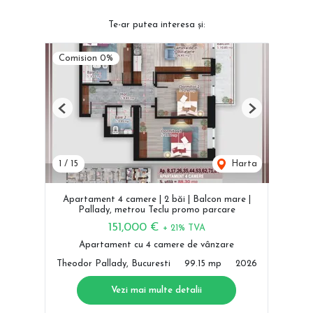
Te-ar putea interesa și:
Comision 0%
Previous
Next
1
/
15
Harta
Apartament 4 camere | 2 băi | Balcon mare |
Pallady, metrou Teclu promo parcare
151,000 €
+ 21% TVA
Apartament cu 4 camere de vânzare
Theodor Pallady, Bucuresti
99.15 mp
2026
Vezi mai multe detalii