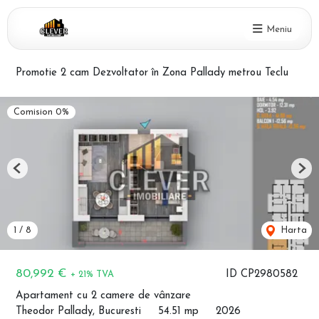
Meniu
Promotie 2 cam Dezvoltator în Zona Pallady metrou Teclu
Comision 0%
Previous
Nex
1
/
8
Harta
80,992 €
ID CP2980582
+ 21% TVA
Apartament cu 2 camere de vânzare
Theodor Pallady, Bucuresti
54.51 mp
2026