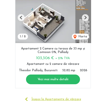
Previous
Next
1
/
8
Harta
Apartament 2 Camere cu terasa de 33 mp și
Comision 0%, Pallady
103,306 €
+ 21% TVA
Apartament cu 2 camere de vânzare
Theodor Pallady, Bucuresti
52.82 mp
2026
Vezi mai multe detalii
Înapoi la Apartamente de vânzare