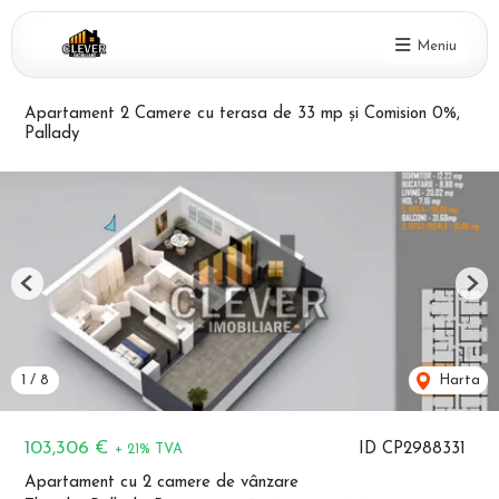
Meniu
Apartament 2 Camere cu terasa de 33 mp și Comision 0%,
Pallady
Previous
Nex
1
/
8
Harta
103,306 €
ID CP2988331
+ 21% TVA
Apartament cu 2 camere de vânzare