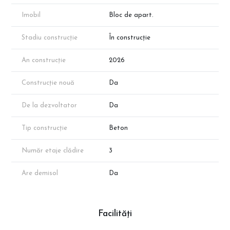
Disponibilitatea proprietăților poate varia în funcție de vânzări.
Suprafața exactă va reieși în urma măsurătorilor cadastrale finale.
Imobil
Bloc de apart.
Stadiu construcție
În construcție
An construcție
2026
Construcție nouă
Da
De la dezvoltator
Da
Tip construcție
Beton
Număr etaje clădire
3
Are demisol
Da
Facilități