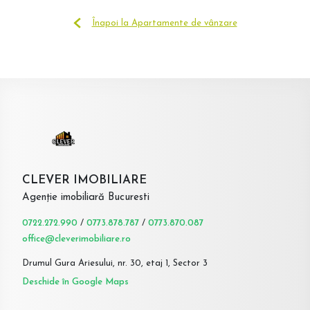
Înapoi la Apartamente de vânzare
CLEVER IMOBILIARE
Agenție imobiliară Bucuresti
0722.272.990
/
0773.878.787
/
0773.870.087
office@cleverimobiliare.ro
Drumul Gura Ariesului, nr. 30, etaj 1, Sector 3
Deschide în Google Maps