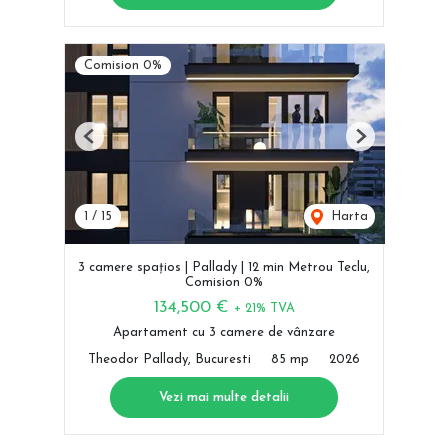
Comision 0%
Previous
Next
1
/
15
Harta
3 camere spațios | Pallady | 12 min Metrou Teclu,
Comision 0%
134,500 €
+ 21% TVA
Apartament cu 3 camere de vânzare
Theodor Pallady, Bucuresti
85 mp
2026
Vezi mai multe detalii