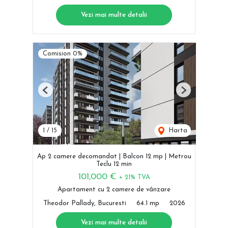
Vezi mai multe detalii
Comision 0%
Previous
Next
1
/
15
Harta
Ap 2 camere decomandat | Balcon 12 mp | Metrou
Teclu 12 min
101,000 €
+ 21% TVA
Apartament cu 2 camere de vânzare
Theodor Pallady, Bucuresti
64.1 mp
2026
Vezi mai multe detalii