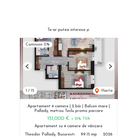
Te-ar putea interesa și:
Comision 0%
Previous
Next
1
/
15
Harta
Apartament 4 camere | 2 băi | Balcon mare |
Pallady, metrou Teclu promo parcare
151,000 €
+ 21% TVA
Apartament cu 4 camere de vânzare
Theodor Pallady, Bucuresti
99.15 mp
2026