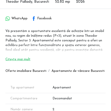
Theodor Pallady, Bucuresti
52.82 mp
2026
WhatsApp
Facebook
Vă prezentăm o oportunitate excelentă de achiziție într-un imobil
nou, cu regim de înălțime redus (P+3), situat în zona Theodor
Pallady, Sector 3. Apartamentul este conceput pentru a oferi un
echilibru perfect între funcționalitate și spațiu exterior generos,
fiind ideal atât pentru rezidență, cât și pentru investiție datorită
potențialului ridicat al zonei.
Citește mai mult
Detalii Tehnice și Compartimentare
Conform schiței tehnice, apartamentul dispune de o suprafață
Oferte imobiliare Bucuresti
Apartamente de vânzare Bucuresti
utilă interioară de 52.82 mp, completată de o terasă
impresionantă de 33.24 mp, rezultând o suprafață totală de
peste 86 mp:
Tip apartament
Apartament
Living: 20.2 mp (spațiu amplu pentru relaxare și dining)
Dormitor: 12.22 mp
Compartimentare
Decomandat
Bucătărie (închisă): 8.88 mp
Hol: 7.16 mp
Număr camere
2
Baie: 4.54 mp