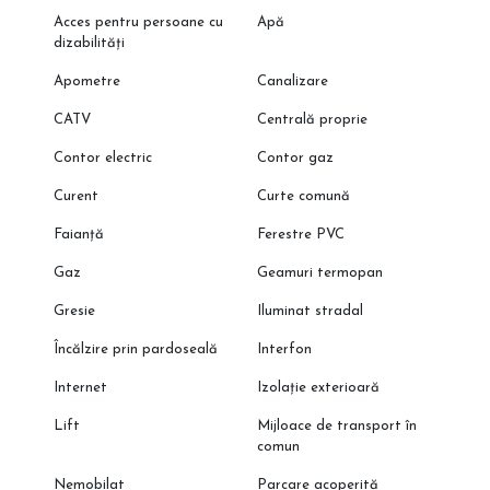
Acces pentru persoane cu
Apă
dizabilități
Apometre
Canalizare
CATV
Centrală proprie
Contor electric
Contor gaz
Curent
Curte comună
Faianță
Ferestre PVC
Gaz
Geamuri termopan
Gresie
Iluminat stradal
Încălzire prin pardoseală
Interfon
Internet
Izolație exterioară
Lift
Mijloace de transport în
comun
Nemobilat
Parcare acoperită