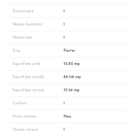
Balcon/Terasă: 33.24 mp (accesibil din toate camerele principale)
Dormitoare
1
Dotări și Avantaje
Sistem de încălzire: Încălzire în pardoseală și centrală termică
Număr bucătării
1
individuală pentru eficiență maximă.
Finisaje Premium: Aveți libertatea de a alege finisajele pentru a vă
personaliza viitorul cămin.
Număr băi
1
Localizare Strategică: Acces rapid către stația de metrou Nicolae
Teclu și hub-ul comercial Pallady (IKEA, Leroy Merlin, Auchan,
Etaj
Parter
Kaufland).
Costuri Zero: Comision 0% – achiziție direct de la dezvoltator.
Suprafață utilă
52.82 mp
Preț: 103.306 € + TVA.
Suprafață totală
86.06 mp
Contact și Oferte Suplimentare
✅ Vizitează CleverImobiliare.ro și explorează oferta completă:
Suprafață terasă
33.24 mp
peste 1000 de apartamente în zona Pallady, disponibile direct de
la dezvoltator.
Confort
1
📞 Programează o vizionare cu reprezentantul nostru și profită de
această configurație rară cu terasă generoasă!
Stare interior
Nou
Note Importante:
Număr terase
1
Imaginile au rol de prezentare.