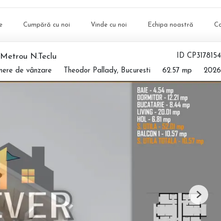
e
Cumpără cu noi
Vinde cu noi
Echipa noastră
C
Metrou N.Teclu
ID CP3178154
mere de vânzare
Theodor Pallady, Bucuresti
62.57 mp
2026
Next