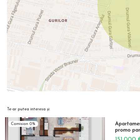
Te-ar putea interesa și:
Apartament
Comision 0%
promo par
151,000