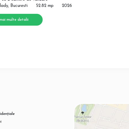
lady, Bucuresti
52.82 mp
2026
mai multe detalii
idențiale
i