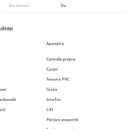
Are demisol
Da
, însă disponibilitatea proprietăților poate varia în funcție de
ilități
proximativă conform schițelor de prezentare. Suprafața exactă va
Apometre
Centrală proprie
Curent
Ferestre PVC
pan
Gresie
pardoseală
Interfon
oară
Lift
Parcare acoperită