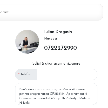
ontact
Iulian Dragusin
Manager
0722272990
Solicită chiar acum o vizionare
Telefon