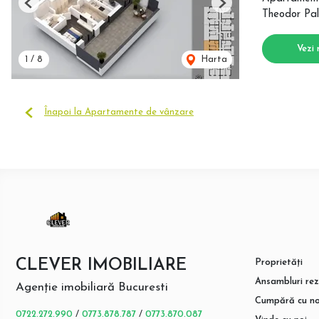
Previous
Next
Theodor Pal
Vezi 
1
/
8
Harta
Înapoi la Apartamente de vânzare
CLEVER IMOBILIARE
Proprietăți
Ansambluri rez
Agenție imobiliară Bucuresti
Cumpără cu no
0722.272.990
/
0773.878.787
/
0773.870.087