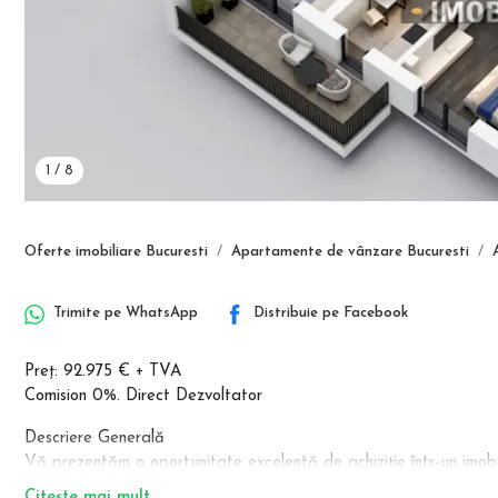
1
/
8
Oferte imobiliare Bucuresti
Apartamente de vânzare Bucuresti
Trimite pe
WhatsApp
Distribuie pe
Facebook
Preț: 92.975 € + TVA
Comision 0%. Direct Dezvoltator
Descriere Generală
Vă prezentăm o oportunitate excelentă de achiziție într-un imobi
Pallady, Sector 3. Apartamentul este conceput pentru a oferi un ec
Citește mai mult