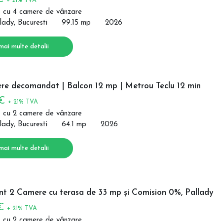
+ 21% TVA
 cu 4 camere de vânzare
lady, Bucuresti
99.15 mp
2026
mai multe detalii
re decomandat | Balcon 12 mp | Metrou Teclu 12 min
 €
+ 21% TVA
 cu 2 camere de vânzare
lady, Bucuresti
64.1 mp
2026
mai multe detalii
t 2 Camere cu terasa de 33 mp și Comision 0%, Pallady
 €
+ 21% TVA
 cu 2 camere de vânzare