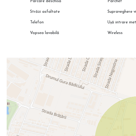
Parcare deschisă
Parchet
Străzi asfaltate
Supraveghere v
Telefon
Ușă intrare met
Vopsea lavabilă
Wireless