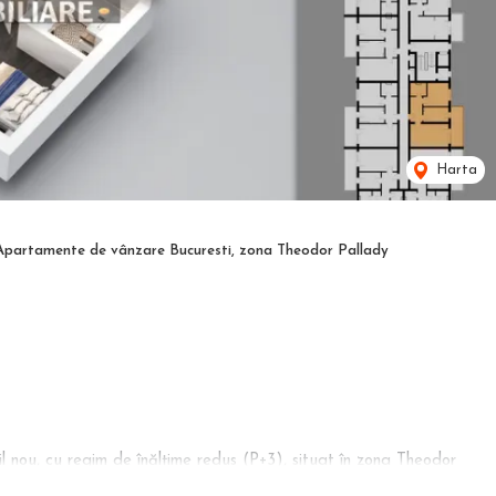
Harta
Apartamente de vânzare Bucuresti, zona Theodor Pallady
l nou, cu regim de înălțime redus (P+3), situat în zona Theodor
hilibru perfect între funcționalitate și confort, fiind ideal atât