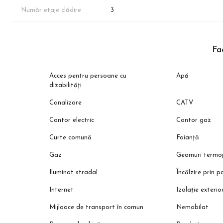
Note Importante:
Număr etaje clădire
3
Imaginile au rol de prezentare.
Apartamentul prezentat face parte din portofoliul dezvoltatorului
vânzări.
Fac
Suprafața apartamentului menționată în anunț este suprafața a
reieși în urma măsurătorilor cadastrale.
Acces pentru persoane cu
Apă
dizabilități
Canalizare
CATV
Contor electric
Contor gaz
Curte comună
Faianță
Gaz
Geamuri termo
Iluminat stradal
Încălzire prin 
Internet
Izolație exteri
Mijloace de transport în comun
Nemobilat