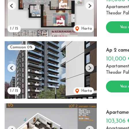
Apartament
Previous
Next
Theodor Pal
Vezi 
1
/
15
Harta
Comision 0%
Ap 2 came
101,000
Apartament
Previous
Next
Theodor Pal
Vezi 
1
/
15
Harta
Apartamen
103,306
Apartament