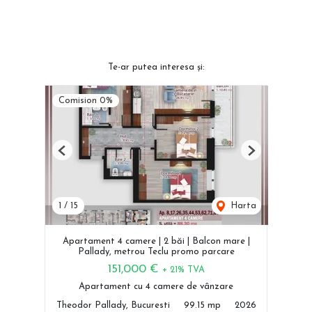
Te-ar putea interesa și:
Comision 0%
Previous
Next
1
/
15
Harta
Apartament 4 camere | 2 băi | Balcon mare |
Pallady, metrou Teclu promo parcare
151,000 €
+ 21% TVA
Apartament cu 4 camere de vânzare
Theodor Pallady, Bucuresti
99.15 mp
2026