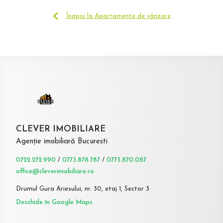
Înapoi la Apartamente de vânzare
CLEVER IMOBILIARE
Agenție imobiliară Bucuresti
0722.272.990
/
0773.878.787
/
0773.870.087
office@cleverimobiliare.ro
Drumul Gura Ariesului, nr. 30, etaj 1, Sector 3
Deschide în Google Maps