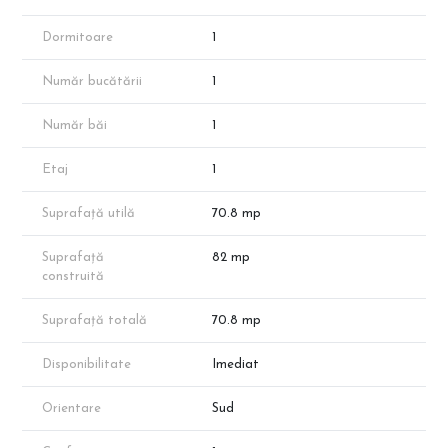
pardoseală.
Baia este echipată cu vas WC încastrat Geberit, iar finisajele pot
Dormitoare
1
fi alese de viitorii proprietari.
Accesul la mijloacele de transport este facil, stația STB fiind la
Număr bucătării
1
500 m, iar stația de metrou Nicolae Teclu la 1,5 km.
*Apartamentul prezentat face parte din portofoliul
Număr băi
1
dezvoltatorului, însă disponibilitatea proprietăților poate varia în
funcție de vânzări.
*Suprafața apartamentului menționată în anunț este suprafața
Etaj
1
aproximativă conform schițelor de prezentare. Suprafața exacta
va reieși în urma măsurătorilor cadastrale.
Suprafață utilă
70.8 mp
Programeaza o vizionare cu reprezentantul direct al
dezvoltatorului!
Suprafață
82 mp
construită
Suprafață totală
70.8 mp
Disponibilitate
Imediat
Orientare
Sud