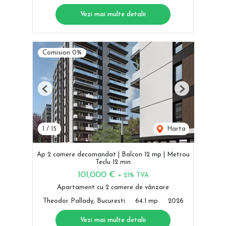
Vezi mai multe detalii
Comision 0%
Previous
Next
1
/
15
Harta
Ap 2 camere decomandat | Balcon 12 mp | Metrou
Teclu 12 min
101,000 €
+ 21% TVA
Apartament cu 2 camere de vânzare
Theodor Pallady, Bucuresti
64.1 mp
2026
Vezi mai multe detalii