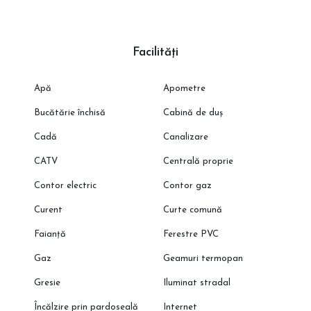
Facilități
Apă
Apometre
Bucătărie închisă
Cabină de duș
Cadă
Canalizare
CATV
Centrală proprie
Contor electric
Contor gaz
Curent
Curte comună
Faianță
Ferestre PVC
Gaz
Geamuri termopan
Gresie
Iluminat stradal
Încălzire prin pardoseală
Internet