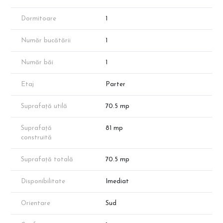
pardoseală.
Baia este echipată cu vas WC încastrat Geberit, iar finisajele pot
Dormitoare
1
fi alese de viitorii proprietari.
Accesul la mijloacele de transport este facil, stația STB fiind la
Număr bucătării
1
500 m, iar stația de metrou Nicolae Teclu la 1,5 km.
*Apartamentul prezentat face parte din portofoliul
Număr băi
1
dezvoltatorului, însă disponibilitatea proprietăților poate varia în
funcție de vânzări.
*Suprafața apartamentului menționată în anunț este suprafața
Etaj
Parter
aproximativă conform schițelor de prezentare. Suprafața exacta
va reieși în urma măsurătorilor cadastrale.
Suprafață utilă
70.5 mp
Programeaza o vizionare cu reprezentantul direct al
dezvoltatorului!
Suprafață
81 mp
construită
Suprafață totală
70.5 mp
Disponibilitate
Imediat
Orientare
Sud