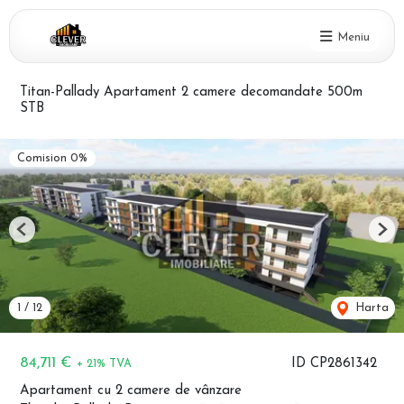
Meniu
Titan-Pallady Apartament 2 camere decomandate 500m
STB
Comision 0%
Previous
Nex
1
/
12
Harta
84,711 €
ID CP2861342
+ 21% TVA
Apartament cu 2 camere de vânzare