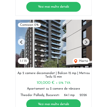
Vezi mai multe detalii
Comision 0%
Previous
Next
1
/
15
Harta
Ap 2 camere decomandat | Balcon 12 mp | Metrou
Teclu 12 min
101,000 €
+ 21% TVA
Apartament cu 2 camere de vânzare
Theodor Pallady, Bucuresti
64.1 mp
2026
Vezi mai multe detalii