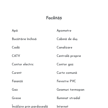
Facilități
Apă
Apometre
Bucătărie închisă
Cabină de duș
Cadă
Canalizare
CATV
Centrală proprie
Contor electric
Contor gaz
Curent
Curte comună
Faianță
Ferestre PVC
Gaz
Geamuri termopan
Gresie
Iluminat stradal
Încălzire prin pardoseală
Internet