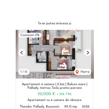
Te-ar putea interesa și:
Comision 0%
Previous
Next
1
/
15
Harta
Apartament 4 camere | 2 băi | Balcon mare |
Pallady, metrou Teclu promo parcare
151,000 €
+ 21% TVA
Apartament cu 4 camere de vânzare
Theodor Pallady, Bucuresti
99.15 mp
2026