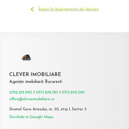
Înapoi la Apartamente de vânzare
CLEVER IMOBILIARE
Agenție imobiliară Bucuresti
0722.272.990
/
0773.878.787
/
0773.870.087
office@cleverimobiliare.ro
Drumul Gura Ariesului, nr. 30, etaj 1, Sector 3
Deschide în Google Maps