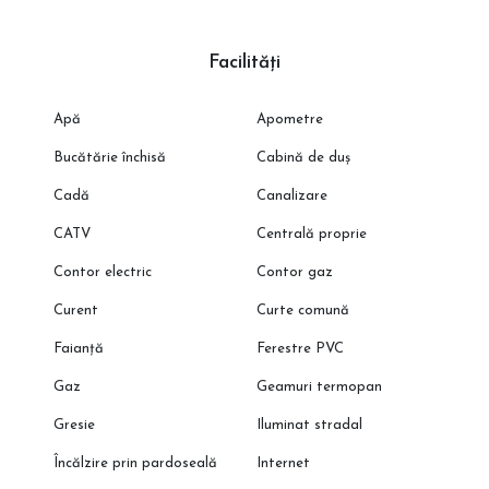
Facilități
Apă
Apometre
Bucătărie închisă
Cabină de duș
Cadă
Canalizare
CATV
Centrală proprie
Contor electric
Contor gaz
Curent
Curte comună
Faianță
Ferestre PVC
Gaz
Geamuri termopan
Gresie
Iluminat stradal
Încălzire prin pardoseală
Internet