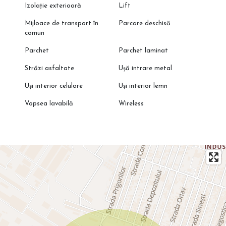
Izolație exterioară
Lift
Mijloace de transport în
Parcare deschisă
comun
Parchet
Parchet laminat
Străzi asfaltate
Ușă intrare metal
Uși interior celulare
Uși interior lemn
Vopsea lavabilă
Wireless