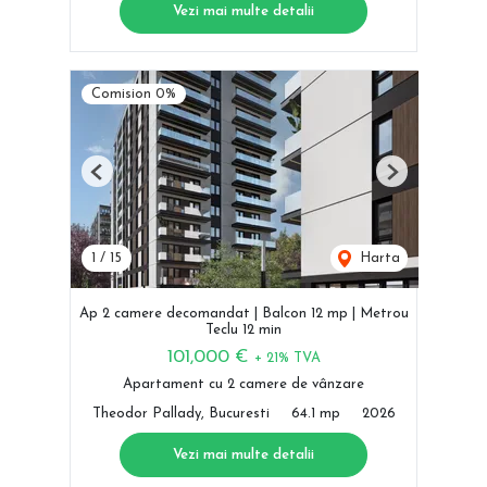
Vezi mai multe detalii
Comision 0%
Previous
Next
1
/
15
Harta
Ap 2 camere decomandat | Balcon 12 mp | Metrou
Teclu 12 min
101,000 €
+ 21% TVA
Apartament cu 2 camere de vânzare
Theodor Pallady, Bucuresti
64.1 mp
2026
Vezi mai multe detalii