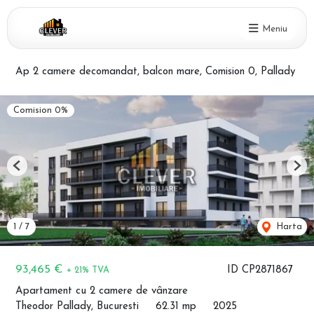
Meniu
Ap 2 camere decomandat, balcon mare, Comision 0, Pallady
Comision 0%
Previous
Nex
1
/
7
Harta
93,465 €
ID CP2871867
+ 21% TVA
Apartament cu 2 camere de vânzare
Theodor Pallady, Bucuresti
62.31 mp
2025