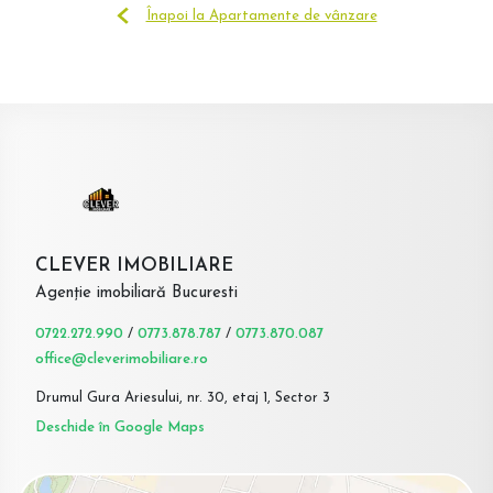
Înapoi la Apartamente de vânzare
CLEVER IMOBILIARE
Agenție imobiliară Bucuresti
0722.272.990
/
0773.878.787
/
0773.870.087
office@cleverimobiliare.ro
Drumul Gura Ariesului, nr. 30, etaj 1, Sector 3
Deschide în Google Maps