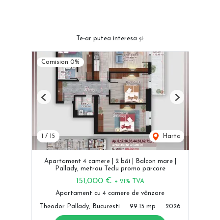
Te-ar putea interesa și:
Comision 0%
Previous
Next
1
/
15
Harta
Apartament 4 camere | 2 băi | Balcon mare |
Pallady, metrou Teclu promo parcare
151,000 €
+ 21% TVA
Apartament cu 4 camere de vânzare
Theodor Pallady, Bucuresti
99.15 mp
2026