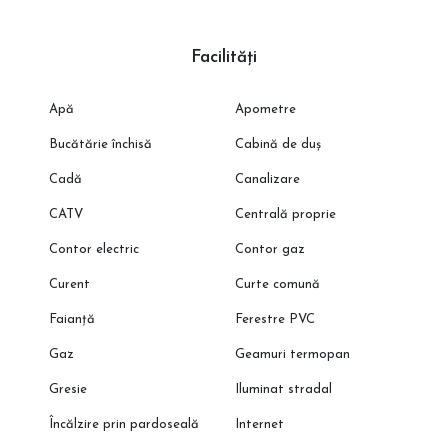
Facilități
Apă
Apometre
Bucătărie închisă
Cabină de duș
Cadă
Canalizare
CATV
Centrală proprie
Contor electric
Contor gaz
Curent
Curte comună
Faianță
Ferestre PVC
Gaz
Geamuri termopan
Gresie
Iluminat stradal
Încălzire prin pardoseală
Internet