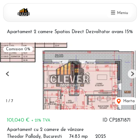
Meniu
Apartament 2 camere Spatios Direct Dezvoltator avans 15%
Comision 0%
Previous
Nex
1
/
7
Harta
101,040 €
ID CP2871871
+ 21% TVA
Apartament cu 2 camere de vânzare
Theodor Pallady, Bucuresti
74.83 mp
2025