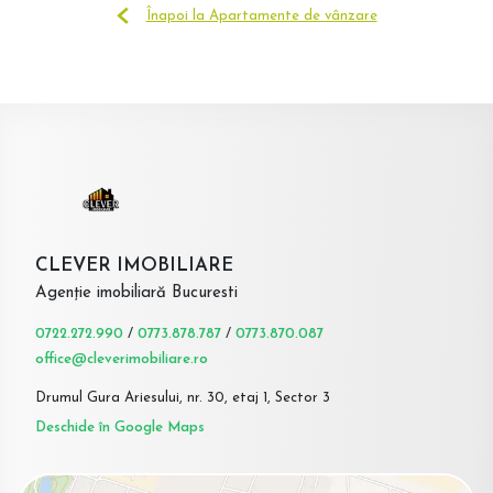
Înapoi la Apartamente de vânzare
CLEVER IMOBILIARE
Agenție imobiliară Bucuresti
0722.272.990
/
0773.878.787
/
0773.870.087
office@cleverimobiliare.ro
Drumul Gura Ariesului, nr. 30, etaj 1, Sector 3
Deschide în Google Maps