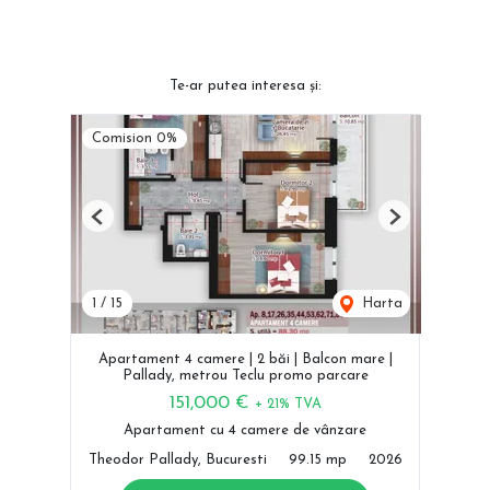
Te-ar putea interesa și:
Comision 0%
Previous
Next
1
/
15
Harta
Apartament 4 camere | 2 băi | Balcon mare |
Pallady, metrou Teclu promo parcare
151,000 €
+ 21% TVA
Apartament cu 4 camere de vânzare
Theodor Pallady, Bucuresti
99.15 mp
2026