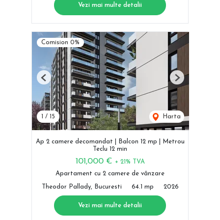
Vezi mai multe detalii
Comision 0%
Previous
Next
1
/
15
Harta
Ap 2 camere decomandat | Balcon 12 mp | Metrou
Teclu 12 min
101,000 €
+ 21% TVA
Apartament cu 2 camere de vânzare
Theodor Pallady, Bucuresti
64.1 mp
2026
Vezi mai multe detalii