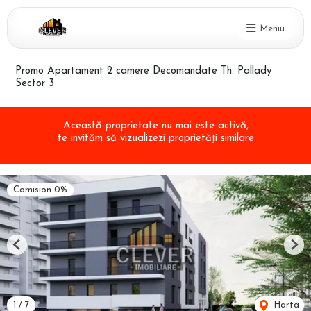
Meniu
Promo Apartament 2 camere Decomandate Th. Pallady
Sector 3
Această proprietate nu mai este activă,
te invităm să vizualizezi proprietăți similare
Comision 0%
Previous
Nex
1
/
7
Harta