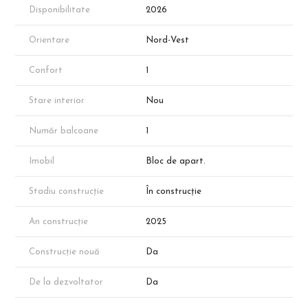
metrou Nicolae Teclu sau statii STB.
Disponibilitate
2026
*Apartamentul prezentat face parte din portofoliul
dezvoltatorului, însă disponibilitatea proprietăților poate varia în
Orientare
Nord-Vest
funcție de vânzări.
*Suprafața apartamentului menționată în anunț este suprafața
aproximativă conform schițelor de prezentare. Suprafața exacta
Confort
1
va reieși în urma măsurătorilor cadastrale.
Programeaza o vizionare cu reprezentantul direct al
Stare interior
Nou
dezvoltatorului!
Număr balcoane
1
Imobil
Bloc de apart.
Stadiu construcție
În construcție
An construcție
2025
Construcție nouă
Da
De la dezvoltator
Da