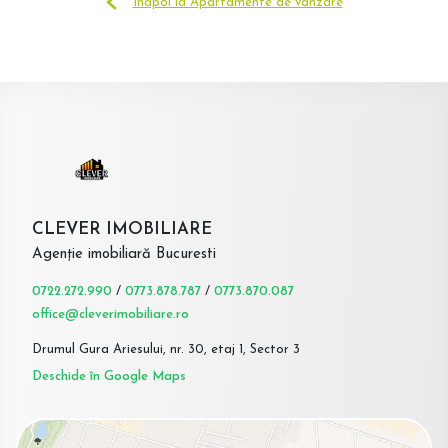
Înapoi la Apartamente de vânzare
CLEVER IMOBILIARE
Agenție imobiliară Bucuresti
0722.272.990
/
0773.878.787
/
0773.870.087
office@cleverimobiliare.ro
Drumul Gura Ariesului, nr. 30, etaj 1, Sector 3
Deschide în Google Maps