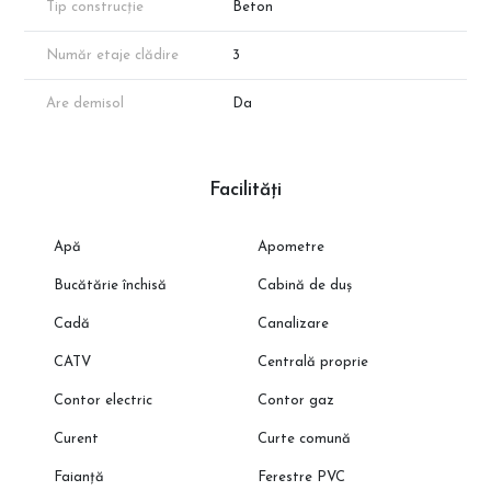
Tip construcție
Beton
Număr etaje clădire
3
Are demisol
Da
Facilități
Apă
Apometre
Bucătărie închisă
Cabină de duș
Cadă
Canalizare
CATV
Centrală proprie
Contor electric
Contor gaz
Curent
Curte comună
Faianță
Ferestre PVC