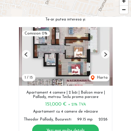
Te-ar putea interesa și:
Comision 0%
Previous
Next
1
/
15
Harta
Apartament 4 camere | 2 băi | Balcon mare |
Pallady, metrou Teclu promo parcare
151,000 €
+ 21% TVA
Apartament cu 4 camere de vânzare
Theodor Pallady, Bucuresti
99.15 mp
2026
Vezi mai multe detalii