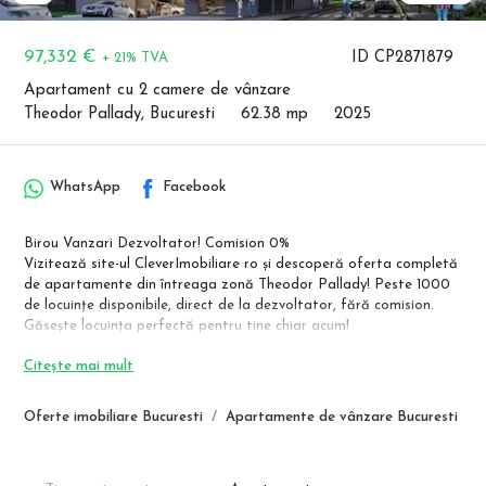
97,332 €
ID CP2871879
+ 21% TVA
Apartament cu 2 camere de vânzare
Theodor Pallady, Bucuresti
62.38 mp
2025
WhatsApp
Facebook
Birou Vanzari Dezvoltator! Comision 0%
Vizitează site-ul CleverImobiliare ro și descoperă oferta completă
de apartamente din întreaga zonă Theodor Pallady! Peste 1000
de locuințe disponibile, direct de la dezvoltator, fără comision.
Găsește locuința perfectă pentru tine chiar acum!
Pret avans 90%: 87.332 Euro + TVA
Citește mai mult
Pret avans 50%: 90.451 Euro + TVA
Pret avans 15%: 93.570 Euro + TVA
Oferte imobiliare Bucuresti
Apartamente de vânzare Bucuresti
Complex rezidential exclusivist cu regim de inaltime P+3 Etaje,
design-ul minimalist, cu ferestre largi ce creeaza spatii luminoase
si confortabile, dar si o conexiune naturala intre interior si