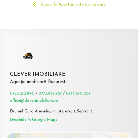
Înapoi la Apartamente de vânzare
CLEVER IMOBILIARE
Agenție imobiliară Bucuresti
0722.272.990
/
0773.878.787
/
0773.870.087
office@cleverimobiliare.ro
Drumul Gura Ariesului, nr. 30, etaj 1, Sector 3
Deschide în Google Maps