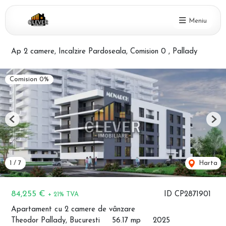
Meniu
Ap 2 camere, Incalzire Pardoseala, Comision 0 , Pallady
Comision 0%
Previous
Nex
1
/
7
Harta
84,255 €
ID CP2871901
+ 21% TVA
Apartament cu 2 camere de vânzare
Theodor Pallady, Bucuresti
56.17 mp
2025