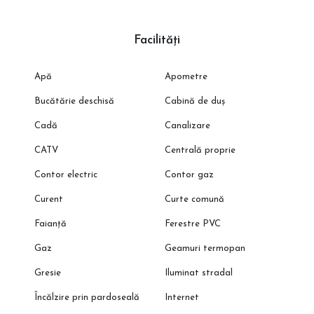
Facilități
Apă
Apometre
Bucătărie deschisă
Cabină de duș
Cadă
Canalizare
CATV
Centrală proprie
Contor electric
Contor gaz
Curent
Curte comună
Faianță
Ferestre PVC
Gaz
Geamuri termopan
Gresie
Iluminat stradal
Încălzire prin pardoseală
Internet