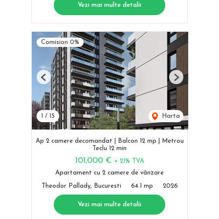
Vezi mai multe detalii
Comision 0%
Previous
Next
1
/
15
Harta
Ap 2 camere decomandat | Balcon 12 mp | Metrou
Teclu 12 min
101,000 €
+ 21% TVA
Apartament cu 2 camere de vânzare
Theodor Pallady, Bucuresti
64.1 mp
2026
Vezi mai multe detalii