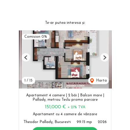
Te-ar putea interesa și:
Comision 0%
Previous
Next
1
/
15
Harta
Apartament 4 camere | 2 băi | Balcon mare |
Pallady, metrou Teclu promo parcare
151,000 €
+ 21% TVA
Apartament cu 4 camere de vânzare
Theodor Pallady, Bucuresti
99.15 mp
2026