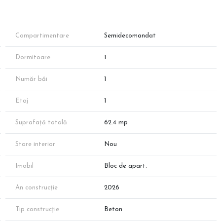
Compartimentare
Semidecomandat
Dormitoare
1
Număr băi
1
bine proporționat. Ideal atât pentru locuire personală, cât și pentru
Etaj
1
Suprafață totală
62.4 mp
Stare interior
Nou
uperioară
Imobil
Bloc de apart.
An construcție
2026
rioare)
 gaz și electricitate.
Tip construcție
Beton