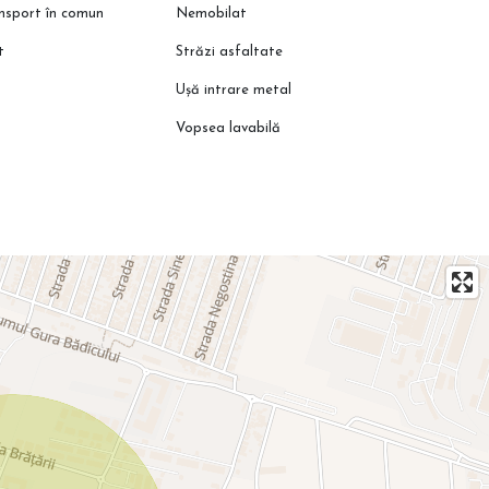
ansport în comun
Nemobilat
ului și descoperă avantajele unui proiect gândit pentru confort pe
t
Străzi asfaltate
Ușă intrare metal
Vopsea lavabilă