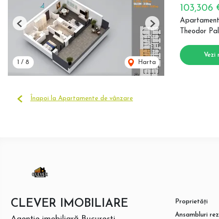
103,306
Apartament
Previous
Next
Theodor Pal
Vezi 
1
/
8
Harta
Înapoi la Apartamente de vânzare
CLEVER IMOBILIARE
Proprietăți
Ansambluri rez
Agenție imobiliară Bucuresti