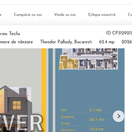
e
Cumpără cu noi
Vinde cu noi
Echipa noastră
C
rou Teclu
ID CP3129211
amere de vânzare
Theodor Pallady, Bucuresti
62.4 mp
2026
Next