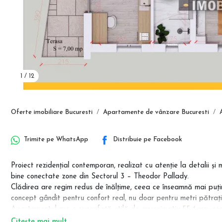
1
/
12
Oferte imobiliare Bucuresti
Apartamente de vânzare Bucuresti
Trimite pe
WhatsApp
Distribuie pe
Facebook
Proiect rezidențial contemporan, realizat cu atenție la detalii și
bine conectate zone din Sectorul 3 – Theodor Pallady.
Clădirea are regim redus de înălțime, ceea ce înseamnă mai puțini 
concept gândit pentru confort real, nu doar pentru metri pătrați
Apartamentul are o suprafață utilă de aproximativ 55,4 mp, com
Citește mai mult