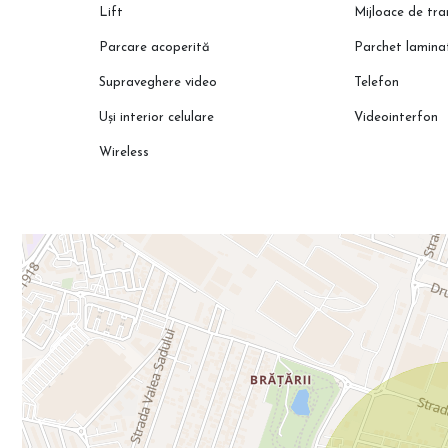
Lift
Mijloace de tr
Programează o vizionare cu reprezentantul direct al dezvoltator
termen lung.
Parcare acoperită
Parchet lamina
Supraveghere video
Telefon
Uși interior celulare
Videointerfon
Wireless