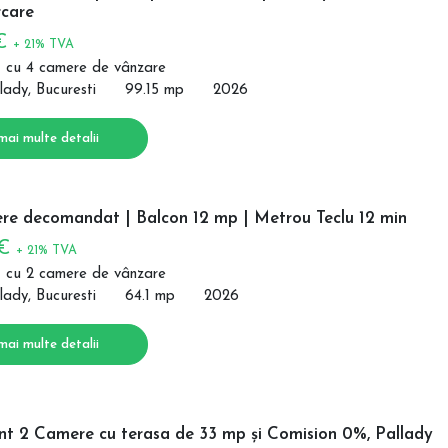
care
 €
+ 21% TVA
 cu 4 camere de vânzare
lady, Bucuresti
99.15 mp
2026
mai multe detalii
re decomandat | Balcon 12 mp | Metrou Teclu 12 min
 €
+ 21% TVA
 cu 2 camere de vânzare
lady, Bucuresti
64.1 mp
2026
mai multe detalii
t 2 Camere cu terasa de 33 mp și Comision 0%, Pallady