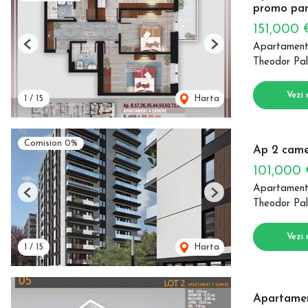
promo par
151,000
Apartament
Previous
Next
Theodor Pal
Vezi 
1
/
15
Harta
Comision 0%
Ap 2 came
101,000
Apartament
Previous
Next
Theodor Pal
Vezi 
1
/
15
Harta
Apartamen