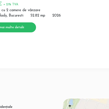
 €
+ 21% TVA
 cu 2 camere de vânzare
lady, Bucuresti
52.82 mp
2026
mai multe detalii
idențiale