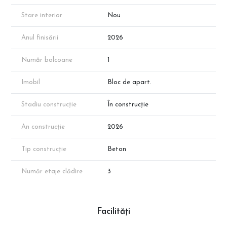
📞 Programează o vizionare și compară-l rațional cu alte
Stare interior
Nou
apartamente de 2 camere din Pallady — aici diferența o fac
dormitorul mare, bucătăria separată și un balcon care chiar se
Anul finisării
2026
poate folosi, nu doar se poate măsura.
Număr balcoane
1
Imobil
Bloc de apart.
Stadiu construcție
În construcție
An construcție
2026
Tip construcție
Beton
Număr etaje clădire
3
Facilități