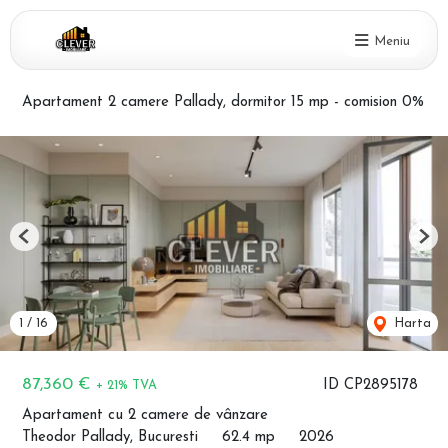
Meniu
Apartament 2 camere Pallady, dormitor 15 mp - comision 0%
Previous
Nex
1
/
16
Harta
87,360 €
ID CP2895178
+ 21% TVA
Apartament cu 2 camere de vânzare
Theodor Pallady, Bucuresti
62.4 mp
2026