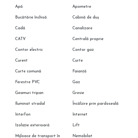
Apă
Apometre
Bucătărie închisă
Cabină de duș
Cadă
Canalizare
CATV
Centrală proprie
Contor electric
Contor gaz
Curent
Curte
Curte comună
Faianță
Ferestre PVC
Gaz
Geamuri tripan
Gresie
Iluminat stradal
Încălzire prin pardoseală
Interfon
Internet
Izolație exterioară
Lift
Mijloace de transport în
Nemobilat