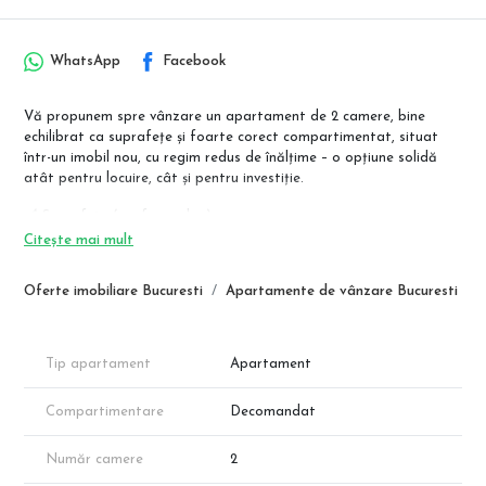
WhatsApp
Facebook
Vă propunem spre vânzare un apartament de 2 camere, bine
echilibrat ca suprafețe și foarte corect compartimentat, situat
într-un imobil nou, cu regim redus de înălțime – o opțiune solidă
atât pentru locuire, cât și pentru investiție.
📐 Suprafețe (conform plan):
Suprafață utilă: 54 mp
Citește mai mult
Balcon: 8,4 mp
Suprafață totală: 62,4 mp
Oferte imobiliare Bucuresti
Apartamente de vânzare Bucuresti
📍 Localizare & avantaje:
Acces rapid către stația de metrou Nicolae Teclu
Aproape de zona comercială Pallady (IKEA, Auchan, Leroy Merlin,
Tip apartament
Apartament
Metro)
Zonă aerisită, trafic redus, proiect cu comunitate restrânsă
Compartimentare
Decomandat
🏠 Compartimentare eficientă:
Living: 20,3 mp
Număr camere
2
Bucătărie separată: 8,9 mp