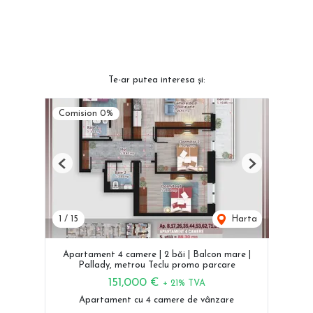
Te-ar putea interesa și:
Comision 0%
Previous
Next
1
/
15
Harta
Apartament 4 camere | 2 băi | Balcon mare |
Pallady, metrou Teclu promo parcare
151,000 €
+ 21% TVA
Apartament cu 4 camere de vânzare