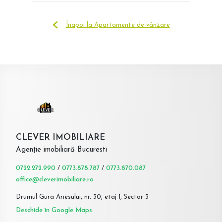
Înapoi la Apartamente de vânzare
CLEVER IMOBILIARE
Agenție imobiliară Bucuresti
0722.272.990
/
0773.878.787
/
0773.870.087
office@cleverimobiliare.ro
Drumul Gura Ariesului, nr. 30, etaj 1, Sector 3
Deschide în Google Maps