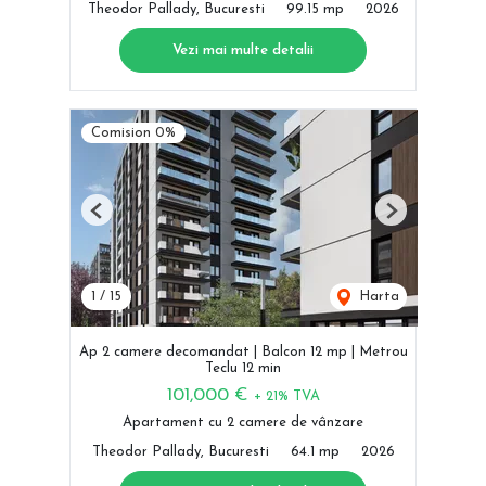
Theodor Pallady, Bucuresti
99.15 mp
2026
Vezi mai multe detalii
Comision 0%
Previous
Next
1
/
15
Harta
Ap 2 camere decomandat | Balcon 12 mp | Metrou
Teclu 12 min
101,000 €
+ 21% TVA
Apartament cu 2 camere de vânzare
Theodor Pallady, Bucuresti
64.1 mp
2026