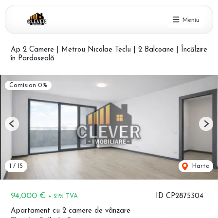
Meniu
Ap 2 Camere | Metrou Nicolae Teclu | 2 Balcoane | Încălzire
în Pardoseală
Comision 0%
Previous
Nex
1
/
15
Harta
94,000 €
ID CP2875304
+ 21% TVA
Apartament cu 2 camere de vânzare