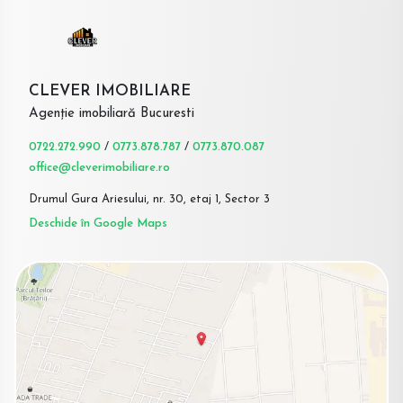
CLEVER IMOBILIARE
Agenție imobiliară Bucuresti
0722.272.990
/
0773.878.787
/
0773.870.087
office@cleverimobiliare.ro
Drumul Gura Ariesului, nr. 30, etaj 1, Sector 3
Deschide în Google Maps