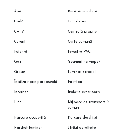
Apă
Bucătărie închisă
Cadă
Canalizare
CATV
Centrală proprie
Curent
Curte comună
Faianță
Ferestre PVC
Gaz
Geamuri termopan
Gresie
Iluminat stradal
Încălzire prin pardoseală
Interfon
Internet
Izolație exterioară
Lift
Mijloace de transport în
comun
Parcare acoperită
Parcare deschisă
Parchet laminat
Străzi asfaltate