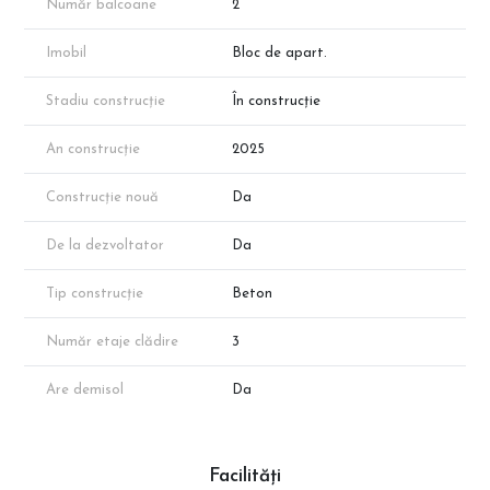
Număr balcoane
2
măsurătorilor cadastrale.
*Randările sunt generate cu AI pe baza planului apartamentului și
reprezintă o simulare orientativă a spațiilor, fără caracter
Imobil
Bloc de apart.
contractual.
Stadiu construcție
În construcție
Programează o vizionare chiar astăzi cu reprezentantul direct al
dezvoltatorului!
An construcție
2025
Construcție nouă
Da
De la dezvoltator
Da
Tip construcție
Beton
Număr etaje clădire
3
Are demisol
Da
Facilități