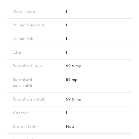
Încălzire în Pardoseală: Sistem modern pentru confort termic
optim și eficiență energetică.
Dormitoare
1
Suprafață Utilă Totală: 52.51 mp.
Compartimentare: Living (19.50 mp), Bucătărie (10.35 mp),
Număr bucătării
1
Dormitor (12.38 mp) și Hol (5.35 mp).
Spații Exterioare: 2 Balcoane generoase de 10.56 mp și 6.53 mp.
Baie Utilată: Baie de 4.94 mp, predată complet echipată.
Număr băi
1
Prețuri și Modalități de Plată:
Etaj
1
94.000 Euro + TVA (pentru avans de 50%)
99.500 Euro + TVA (pentru avans de 20%)
Suprafață utilă
69.6 mp
Avantajele Complexului:
0% Comision: Achiziție directă de la dezvoltator.
Suprafață
82 mp
Siguranță: Ansamblu cu acces privat, barieră și sistem de
construită
supraveghere video.
Relaxare: Grădină interioară privată și design gândit pentru
Suprafață totală
69.6 mp
lumină naturală maximă.
Vizitează site-ul CleverImobiliare.ro și descoperă oferta completă
Confort
1
de peste 1000 de locuințe disponibile în zona Theodor Pallady!
Stare interior
Nou
Notă: Apartamentul face parte din portofoliul dezvoltatorului;
disponibilitatea poate varia. Suprafața exactă va reieși în urma