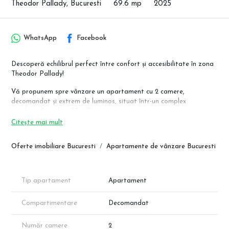
Theodor Pallady, Bucuresti
69.6 mp
2025
WhatsApp
Facebook
Descoperă echilibrul perfect între confort și accesibilitate în zona
Theodor Pallady!
Vă propunem spre vânzare un apartament cu 2 camere,
decomandat și extrem de luminos, situat într-un complex
rezidențial modern (P+3E) cu acces privat și securizat.
Citește mai mult
Locație și Utilități de Top:
Acces Rapid Metrou: Situat la doar câteva minute de mers pe jos
Oferte imobiliare Bucuresti
Apartamente de vânzare Bucuresti
până la stația Nicolae Teclu.
Utilități Sector 3: Conectat individual la apă, canalizare, gaze și
curent prin furnizorii oficiali ai Sectorului 3.
Zonă Facilități: Proximitate directă față de centre comerciale,
Tip apartament
Apartament
grădinițe, școli și zone verzi.
Compartimentare
Decomandat
Specificații Tehnice & Compartimentare:
Predare la Cheie: Apartamentul se livrează complet finisat, cu
finisaje la alegere pentru a-ți personaliza locuința.
Număr camere
2