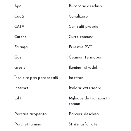
Apă
Bucătărie deschisă
Cadă
Canalizare
CATV
Centrală proprie
Curent
Curte comună
Faianță
Ferestre PVC
Gaz
Geamuri termopan
Gresie
Iluminat stradal
Încălzire prin pardoseală
Interfon
Internet
Izolație exterioară
Lift
Mijloace de transport în
comun
Parcare acoperită
Parcare deschisă
Parchet laminat
Străzi asfaltate