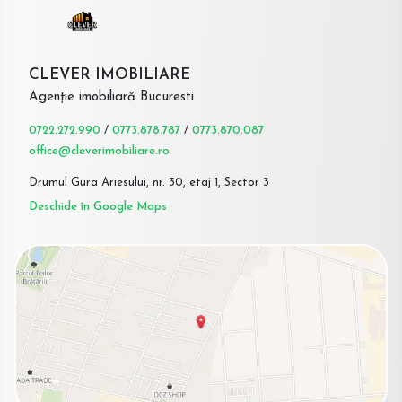
CLEVER IMOBILIARE
Agenție imobiliară Bucuresti
0722.272.990
/
0773.878.787
/
0773.870.087
office@cleverimobiliare.ro
Drumul Gura Ariesului, nr. 30, etaj 1, Sector 3
Deschide în Google Maps