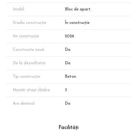
va reieși în urma măsurătorilor cadastrale.
*Randările sunt generate cu AI pe baza planului apartamentului și
Imobil
Bloc de apart.
reprezintă o simulare orientativă a spațiilor, fără caracter
contractual.
Stadiu construcție
În construcție
Programeaza o vizionare cu reprezentantul direct al
dezvoltatorului!
An construcție
2026
Construcție nouă
Da
De la dezvoltator
Da
Tip construcție
Beton
Număr etaje clădire
3
Are demisol
Da
Facilități