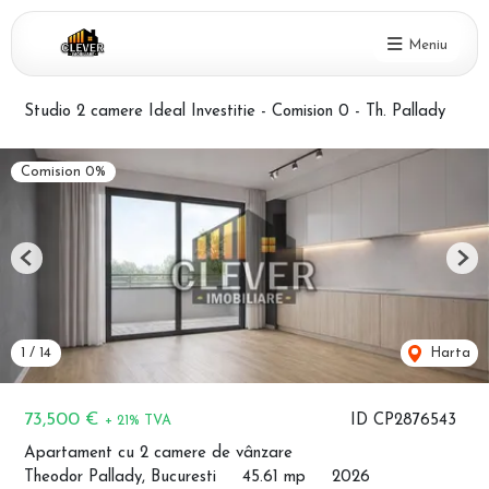
Meniu
Studio 2 camere Ideal Investitie - Comision 0 - Th. Pallady
Comision 0%
Previous
Nex
1
/
14
Harta
73,500 €
ID CP2876543
+ 21% TVA
Apartament cu 2 camere de vânzare
Theodor Pallady, Bucuresti
45.61 mp
2026