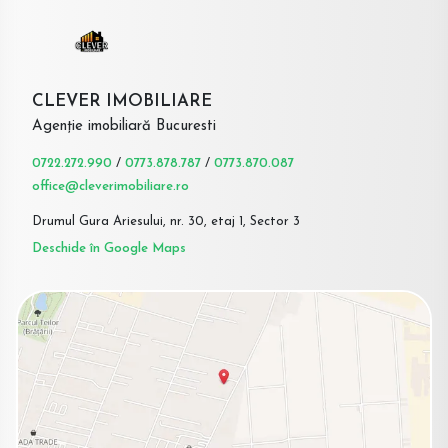
CLEVER IMOBILIARE
Agenție imobiliară Bucuresti
0722.272.990
/
0773.878.787
/
0773.870.087
office@cleverimobiliare.ro
Drumul Gura Ariesului, nr. 30, etaj 1, Sector 3
Deschide în Google Maps