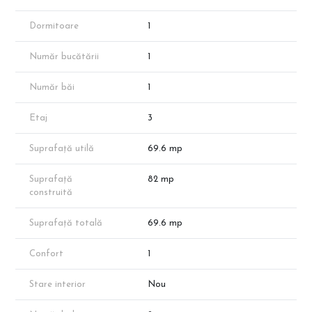
Încălzire în Pardoseală: Sistem modern pentru confort termic
optim și eficiență energetică.
Dormitoare
1
Suprafață Utilă Totală: 52.51 mp.
Compartimentare: Living (19.50 mp), Bucătărie (10.35 mp),
Număr bucătării
1
Dormitor (12.38 mp) și Hol (5.35 mp).
Spații Exterioare: 2 Balcoane generoase de 10.56 mp și 6.53 mp.
Baie Utilată: Baie de 4.94 mp, predată complet echipată.
Număr băi
1
Prețuri și Modalități de Plată:
Etaj
3
94.000 Euro + TVA (pentru avans de 50%)
99.500 Euro + TVA (pentru avans de 50%)
Suprafață utilă
69.6 mp
Avantajele Complexului:
0% Comision: Achiziție directă de la dezvoltator.
Suprafață
82 mp
Siguranță: Ansamblu cu acces privat, barieră și sistem de
construită
supraveghere video.
Relaxare: Grădină interioară privată și design gândit pentru
Suprafață totală
69.6 mp
lumină naturală maximă.
Vizitează site-ul CleverImobiliare.ro și descoperă oferta completă
Confort
1
de peste 1000 de locuințe disponibile în zona Theodor Pallady!
Stare interior
Nou
Notă: Apartamentul face parte din portofoliul dezvoltatorului;
disponibilitatea poate varia. Suprafața exactă va reieși în urma