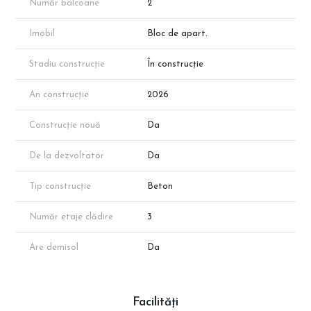
Număr balcoane
2
măsurătorilor cadastrale.
Programează o vizionare chiar astăzi cu reprezentantul direct al
Imobil
Bloc de apart.
dezvoltatorului!
Stadiu construcție
În construcție
An construcție
2026
Construcție nouă
Da
De la dezvoltator
Da
Tip construcție
Beton
Număr etaje clădire
3
Are demisol
Da
Facilități