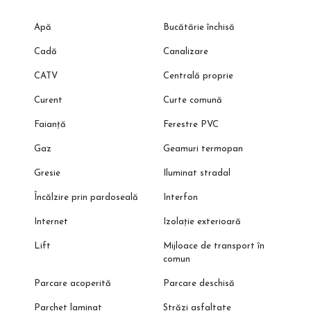
Apă
Bucătărie închisă
Cadă
Canalizare
CATV
Centrală proprie
Curent
Curte comună
Faianță
Ferestre PVC
Gaz
Geamuri termopan
Gresie
Iluminat stradal
Încălzire prin pardoseală
Interfon
Internet
Izolație exterioară
Lift
Mijloace de transport în
comun
Parcare acoperită
Parcare deschisă
Parchet laminat
Străzi asfaltate