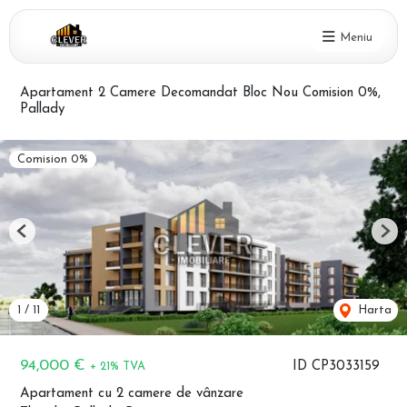
Meniu
Apartament 2 Camere Decomandat Bloc Nou Comision 0%,
Pallady
Comision 0%
Previous
Nex
1
/
11
Harta
94,000 €
ID CP3033159
+ 21% TVA
Apartament cu 2 camere de vânzare