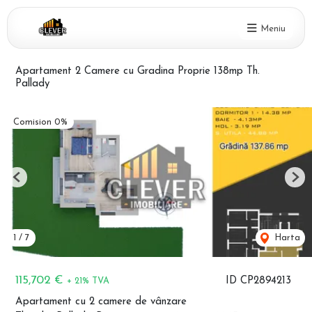
Meniu
Apartament 2 Camere cu Gradina Proprie 138mp Th.
Pallady
Comision 0%
Previous
Nex
1
/
7
Harta
115,702 €
ID CP2894213
+ 21% TVA
Apartament cu 2 camere de vânzare