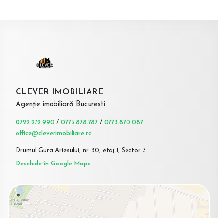
CLEVER IMOBILIARE
Agenție imobiliară Bucuresti
0722.272.990
/
0773.878.787
/
0773.870.087
office@cleverimobiliare.ro
Drumul Gura Ariesului, nr. 30, etaj 1, Sector 3
Deschide în Google Maps