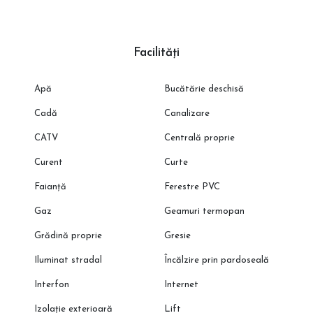
Facilități
Apă
Bucătărie deschisă
Cadă
Canalizare
CATV
Centrală proprie
Curent
Curte
Faianță
Ferestre PVC
Gaz
Geamuri termopan
Grădină proprie
Gresie
Iluminat stradal
Încălzire prin pardoseală
Interfon
Internet
Izolație exterioară
Lift