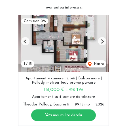
Te-ar putea interesa și:
Comision 0%
Previous
Next
1
/
15
Harta
Apartament 4 camere | 2 băi | Balcon mare |
Pallady, metrou Teclu promo parcare
151,000 €
+ 21% TVA
Apartament cu 4 camere de vânzare
Theodor Pallady, Bucuresti
99.15 mp
2026
Vezi mai multe detalii