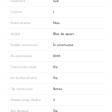
Orientare
Sud
aproximativă conform schițelor de prezentare. Suprafața exacta
va reieși în urma măsurătorilor cadastrale.
Confort
1
Programeaza o vizionare cu reprezentantul direct al
dezvoltatorului!
Stare interior
Nou
Imobil
Bloc de apart.
Stadiu construcție
În construcție
An construcție
2025
Construcție nouă
Da
De la dezvoltator
Da
Tip construcție
Beton
Număr etaje clădire
3
Are demisol
Da