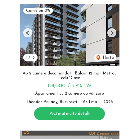
Comision 0%
Previous
Next
1
/
15
Harta
Ap 2 camere decomandat | Balcon 12 mp | Metrou
Teclu 12 min
101,000 €
+ 21% TVA
Apartament cu 2 camere de vânzare
Theodor Pallady, Bucuresti
64.1 mp
2026
Vezi mai multe detalii