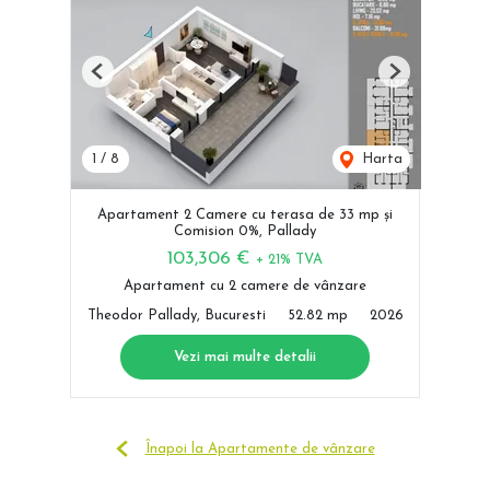
Previous
Next
1
/
8
Harta
Apartament 2 Camere cu terasa de 33 mp și
Comision 0%, Pallady
103,306 €
+ 21% TVA
Apartament cu 2 camere de vânzare
Theodor Pallady, Bucuresti
52.82 mp
2026
Vezi mai multe detalii
Înapoi la Apartamente de vânzare