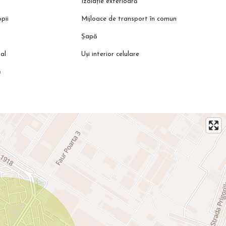
Izolație exterioară
pii
Mijloace de transport în comun
Șapă
al
Uși interior celulare
ă