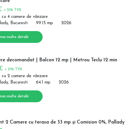
care
 €
+ 21% TVA
 cu 4 camere de vânzare
lady, Bucuresti
99.15 mp
2026
mai multe detalii
re decomandat | Balcon 12 mp | Metrou Teclu 12 min
 €
+ 21% TVA
 cu 2 camere de vânzare
lady, Bucuresti
64.1 mp
2026
mai multe detalii
t 2 Camere cu terasa de 33 mp și Comision 0%, Pallady