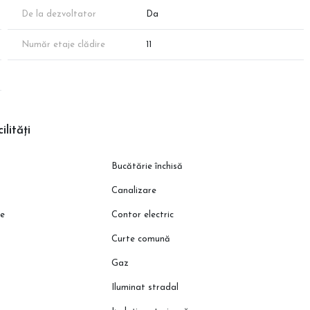
De la dezvoltator
Da
Număr etaje clădire
11
ilități
Bucătărie închisă
Canalizare
ie
Contor electric
Curte comună
Gaz
Iluminat stradal