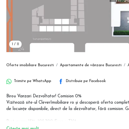
1
/
11
Oferte imobiliare Bucuresti
Apartamente de vânzare Bucuresti
Trimite pe
WhatsApp
Distribuie pe
Facebook
Birou Vanzari Dezvoltator! Comision 0%
Vizitează site-ul CleverImobiliare ro și descoperă oferta comp
de locuințe disponibile, direct de la dezvoltator, fără comision. 
Pret avans 15%: 105.700 Euro + TVA
Citește mai mult