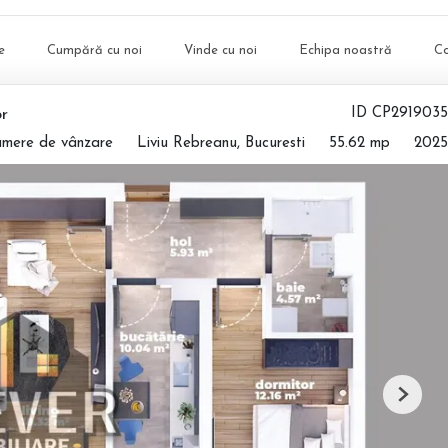
e
Cumpără cu noi
Vinde cu noi
Echipa noastră
C
r
ID CP2919035
amere de vânzare
Liviu Rebreanu, Bucuresti
55.62 mp
2025
Next