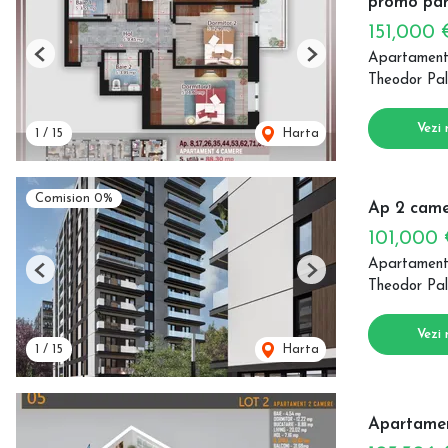
promo par
151,000
Apartament
Previous
Next
Theodor Pal
Vezi 
1
/
15
Harta
Comision 0%
Ap 2 came
101,000
Apartament
Previous
Next
Theodor Pal
Vezi 
1
/
15
Harta
Apartamen