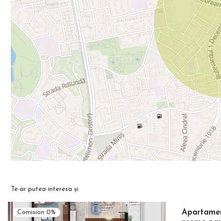
Te-ar putea interesa și:
Apartament
Comision 0%