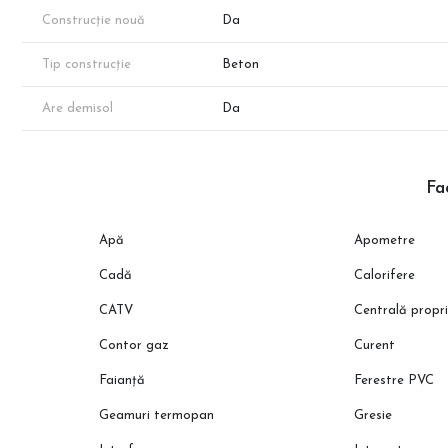
Construcție nouă
Da
Tip construcție
Beton
Are demisol
Da
Fac
Apă
Apometre
Cadă
Calorifere
CATV
Centrală propr
Contor gaz
Curent
Faianță
Ferestre PVC
Geamuri termopan
Gresie