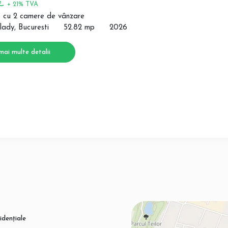
 €
+ 21% TVA
 cu 2 camere de vânzare
lady, Bucuresti
52.82 mp
2026
mai multe detalii
idențiale