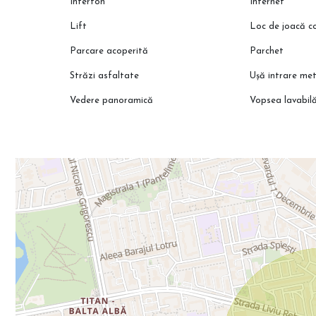
Interfon
Internet
Lift
Loc de joacă co
Parcare acoperită
Parchet
Străzi asfaltate
Ușă intrare met
Vedere panoramică
Vopsea lavabil