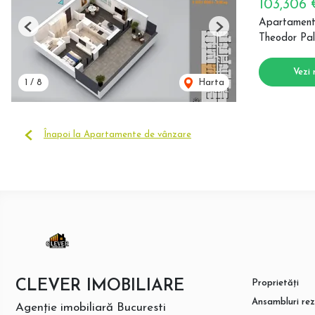
103,306
Apartament
Previous
Next
Theodor Pal
Vezi 
1
/
8
Harta
Înapoi la Apartamente de vânzare
CLEVER IMOBILIARE
Proprietăți
Ansambluri rez
Agenție imobiliară Bucuresti