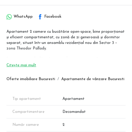
WhatsApp
Facebook
Apartament 2 camere cu bucătărie open-space, bine proporționat
și eficient compartimentat, cu zonă de zi generoasă și dormitor
separat, situat într-un ansamblu rezidențial nou din Sector 3 –
zona Theodor Pallady.
Locuința este ideală atât pentru locuire proprie, cât și pentru
investiție, datorită suprafeței utile mari și compartimentării
Citește mai mult
moderne.
Oferte imobiliare Bucuresti
Apartamente de vânzare Bucuresti
Apartamentele se predau la cheie, cu băi complet utilate, iar
finisajele pot fi alese de client, în funcție de stadiul construcției.
📍 Stația de metrou Nicolae Teclu – aproximativ 12 minute de mers
Tip apartament
Apartament
pe jos.
Compartimentare
Decomandat
📐 Compartimentare & suprafețe (conform schiței)
Suprafață utilă: 49,45 mp
Suprafață logie: 6,65 mp
Număr camere
2
Suprafață totală: 56,10 mp