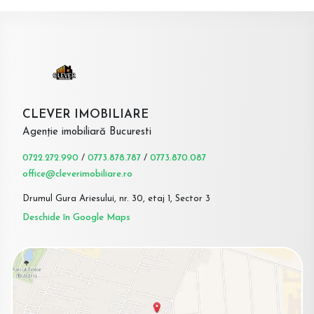
CLEVER IMOBILIARE
Agenție imobiliară Bucuresti
0722.272.990
/
0773.878.787
/
0773.870.087
office@cleverimobiliare.ro
Drumul Gura Ariesului, nr. 30, etaj 1, Sector 3
Deschide în Google Maps