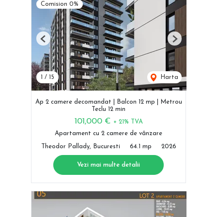
Comision 0%
Previous
Next
1
/
15
Harta
Ap 2 camere decomandat | Balcon 12 mp | Metrou
Teclu 12 min
101,000 €
+ 21% TVA
Apartament cu 2 camere de vânzare
Theodor Pallady, Bucuresti
64.1 mp
2026
Vezi mai multe detalii