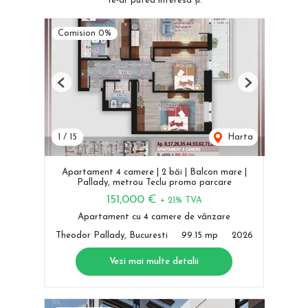
Te-ar putea interesa și:
Comision 0%
Previous
Next
1
/
15
Harta
Apartament 4 camere | 2 băi | Balcon mare |
Pallady, metrou Teclu promo parcare
151,000 €
+ 21% TVA
Apartament cu 4 camere de vânzare
Theodor Pallady, Bucuresti
99.15 mp
2026
Vezi mai multe detalii