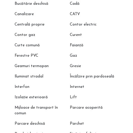
Bucătărie deschisă
Cadă
📞 Programează o vizionare cu reprezentantul direct al
dezvoltatorului!
Canalizare
CATV
🌐 Vezi oferta completă pe CleverImobiliare.ro – peste 1000 de
Centrală proprie
Contor electric
apartamente disponibile, direct de la dezvoltator, fără comision.
Contor gaz
Curent
Curte comună
Faianță
Ferestre PVC
Gaz
Geamuri termopan
Gresie
Iluminat stradal
Încălzire prin pardoseală
Interfon
Internet
Izolație exterioară
Lift
Mijloace de transport în
Parcare acoperită
comun
Parcare deschisă
Parchet