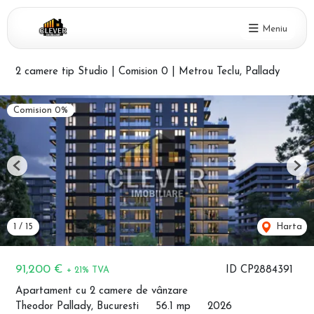
Meniu
2 camere tip Studio | Comision 0 | Metrou Teclu, Pallady
Comision 0%
Previous
Nex
1
/
15
Harta
91,200 €
ID CP2884391
+ 21% TVA
Apartament cu 2 camere de vânzare
Theodor Pallady, Bucuresti
56.1 mp
2026